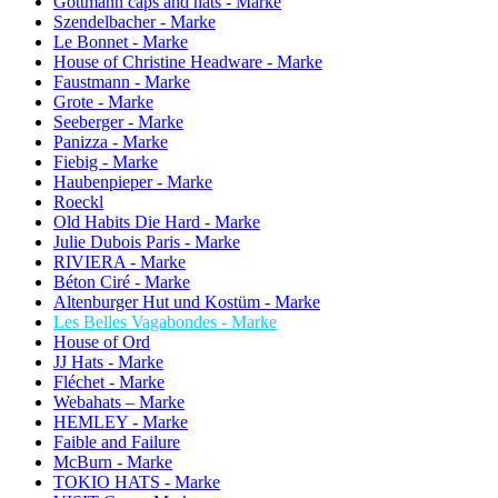
Göttmann caps and hats - Marke
Szendelbacher - Marke
Le Bonnet - Marke
House of Christine Headware - Marke
Faustmann - Marke
Grote - Marke
Seeberger - Marke
Panizza - Marke
Fiebig - Marke
Haubenpieper - Marke
Roeckl
Old Habits Die Hard - Marke
Julie Dubois Paris - Marke
RIVIERA - Marke
Béton Ciré - Marke
Altenburger Hut und Kostüm - Marke
Les Belles Vagabondes - Marke
House of Ord
JJ Hats - Marke
Fléchet - Marke
Webahats – Marke
HEMLEY - Marke
Faible and Failure
McBurn - Marke
TOKIO HATS - Marke