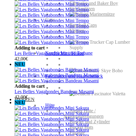
Elbsegler und Baker Boy
Strickmützen
Caps
Baseball Caps
Visoren
Adding to cart
Kopftücher und Turbane
Les Belles Vagabondes Mini Tempo
42,00
€
NEU
Fascinators und Haarschmuck
Adding to cart
Les Belles Vagabondes Bandeau Masami
42,00
€
HERREN
NEU
Hüte
Atelier Hüte /
Sonderanfertigungen
Bowler und Zylinder
Bucket Hats
Filzhüte