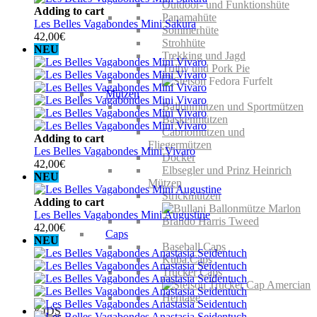
Outdoor- und Funktionshüte
Adding to cart
Panamahüte
Les Belles Vagabondes Mini Sakura
Sommerhüte
42,00
€
Strohhüte
NEU
Trekking und Jagd
Trilby und Pork Pie
Mützen
Ballonmützen und Sportmützen
Baskenmützen
Cabriomützen und
Adding to cart
Fliegermützen
Les Belles Vagabondes Mini Vivaro
Docker
42,00
€
Elbsegler und Prinz Heinrich
NEU
Mützen
Strickmützen
Adding to cart
Les Belles Vagabondes Mini Augustine
42,00
€
Caps
NEU
Baseball Caps
Kuba Caps
Trucker Caps
KIDS