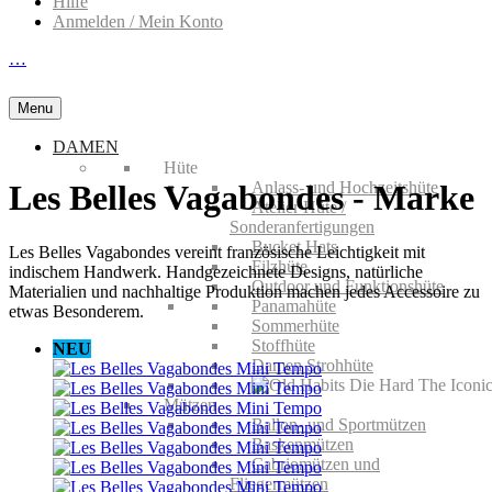
Hilfe
Anmelden / Mein Konto
…
Menu
DAMEN
Hüte
Anlass- und Hochzeitshüte
Les Belles Vagabondes - Marke
Atelier Hüte /
Sonderanfertigungen
Bucket Hats
Les Belles Vagabondes vereint französische Leichtigkeit mit
Filzhüte
indischem Handwerk. Handgezeichnete Designs, natürliche
Outdoor und Funktionshüte
Materialien und nachhaltige Produktion machen jedes Accessoire zu
Panamahüte
etwas Besonderem.
Sommerhüte
Stoffhüte
NEU
Damen Strohhüte
Mützen
Ballon- und Sportmützen
Baskenmützen
Cabriomützen und
Fliegermützen