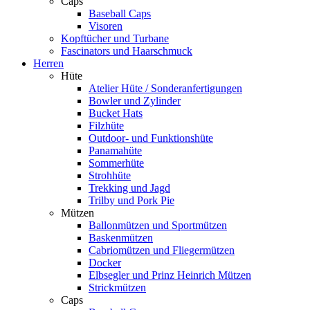
Caps
Baseball Caps
Visoren
Kopftücher und Turbane
Fascinators und Haarschmuck
Herren
Hüte
Atelier Hüte / Sonderanfertigungen
Bowler und Zylinder
Bucket Hats
Filzhüte
Outdoor- und Funktionshüte
Panamahüte
Sommerhüte
Strohhüte
Trekking und Jagd
Trilby und Pork Pie
Mützen
Ballonmützen und Sportmützen
Baskenmützen
Cabriomützen und Fliegermützen
Docker
Elbsegler und Prinz Heinrich Mützen
Strickmützen
Caps