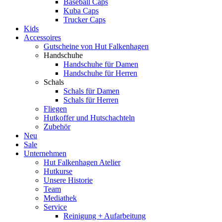
Baseball Caps
Kuba Caps
Trucker Caps
Kids
Accessoires
Gutscheine von Hut Falkenhagen
Handschuhe
Handschuhe für Damen
Handschuhe für Herren
Schals
Schals für Damen
Schals für Herren
Fliegen
Hutkoffer und Hutschachteln
Zubehör
Neu
Sale
Unternehmen
Hut Falkenhagen Atelier
Hutkurse
Unsere Historie
Team
Mediathek
Service
Reinigung + Aufarbeitung