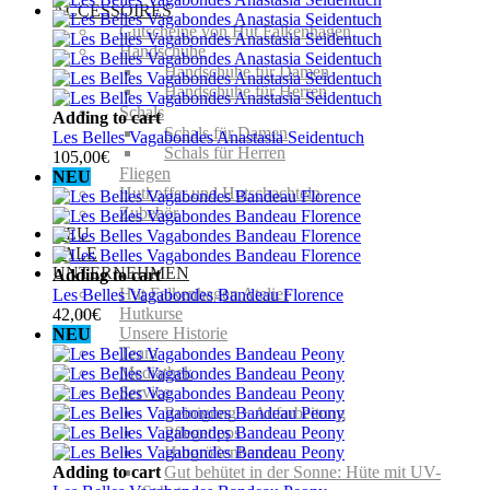
ACCESSOIRES
Gutscheine von Hut Falkenhagen
Handschuhe
Handschuhe für Damen
Handschuhe für Herren
Schals
Adding to cart
Schals für Damen
Les Belles Vagabondes Anastasia Seidentuch
Schals für Herren
105,00
€
Fliegen
NEU
Hutkoffer und Hutschachteln
Zubehör
NEU
SALE
UNTERNEHMEN
Adding to cart
Hut Falkenhagen Atelier
Les Belles Vagabondes Bandeau Florence
Hutkurse
42,00
€
Unsere Historie
NEU
Team
Mediathek
Service
Reinigung + Aufarbeitung
Pflegetipps
Hutgrößenberater
Adding to cart
Gut behütet in der Sonne: Hüte mit UV-