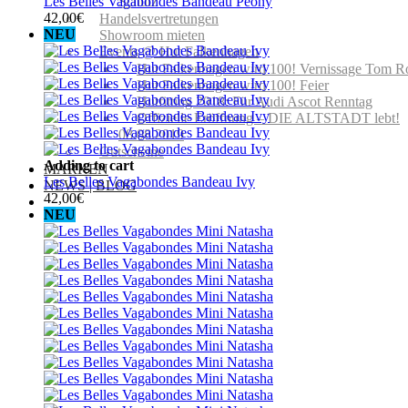
Les Belles Vagabondes Bandeau Peony
Schutz
42,00
€
Handelsvertretungen
NEU
Showroom mieten
Events @ Hut Falkenhagen
Hut Falkenhagen wird 100! Vernissage Tom R
Hut Falkenhagen wird 100! Feier
Hutfitting 2018: Für Audi Ascot Renntag
Offizielle Eröffnung – DIE ALTSTADT lebt!
08.08.2019
Gutscheine
Adding to cart
MARKEN
Les Belles Vagabondes Bandeau Ivy
NEWS | BLOG
42,00
€
NEU