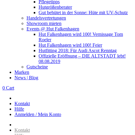
Pflegetipps
Hutgrößenberater
Gut behütet in der Sonne: Hüte mit UV-Schutz
Handelsvertretungen
Showroom mieten
Events @ Hut Falkenhagen
Hut Falkenhagen wird 100! Vernissage Tom
Roeler
Hut Falkenhagen wird 100! Feier
Hutfitting 2018: Für Audi Ascot Renntag
Offizielle Eröffnung – DIE ALTSTADT lebt!
08.08.2019
Gutscheine
Marken
News | Blog
0
Cart
Kontakt
Hilfe
Anmelden / Mein Konto
Kontakt