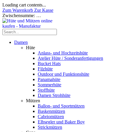
Loading cart contents...
Zum Warenkorb
Zur Kasse
Zwischensumme:
…
Damen
Hüte
Anlass- und Hochzeitshüte
Atelier Hüte / Sonderanfertigungen
Bucket Hats
Filzhüte
Outdoor und Funktionshüte
Panamahüte
Sommerhüte
Stoffhüte
Damen Strohhüte
Mützen
Ballon- und Sportmützen
Baskenmützen
Cabriomützen
Elbsegler und Baker Boy
Strickmützen