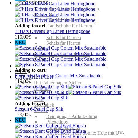
ACCESSOIRES
Gutscheine von Hut Falkenhagen
Handschuhe
Handschuhe für Damen
Adding to cart
Handschuhe für Herren
JJ Hats Driver Cap Linen Herringbone
Schals
119,00
€
Schals für Damen
NEU
Schals für Herren
Fliegen
Hutkoffer und Hutschachteln
Zubehör
NEU
Adding to cart
SALE
Stetson 8-Panel Cap Cotton Mix Sustainable
UNTERNEHMEN
119,00
€
Hut Falkenhagen Atelier
Hutkurse
Unsere Historie
Team
Adding to cart
Mediathek
Stetson 6-Panel Cap Silk
Service
129,00
€
Reinigung + Aufarbeitung
NEU
Pflegetipps
Hutgrößenberater
Gut behütet in der Sonne: Hüte mit UV-