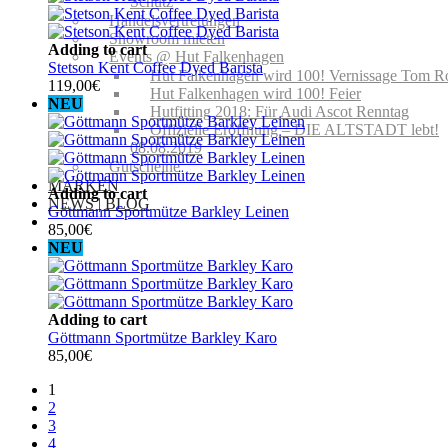
Schutz
Handelsvertretungen
Showroom mieten
Adding to cart
Events @ Hut Falkenhagen
Stetson Kent Coffee Dyed Barista
Hut Falkenhagen wird 100! Vernissage Tom R
119,00
€
Hut Falkenhagen wird 100! Feier
NEU
Hutfitting 2018: Für Audi Ascot Renntag
Offizielle Eröffnung – DIE ALTSTADT lebt!
08.08.2019
Gutscheine
MARKEN
Adding to cart
NEWS | BLOG
Göttmann Sportmütze Barkley Leinen
85,00
€
NEU
Adding to cart
Göttmann Sportmütze Barkley Karo
85,00
€
1
2
3
4