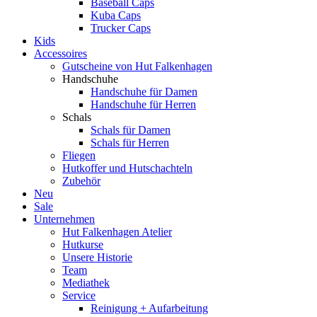
Baseball Caps
Kuba Caps
Trucker Caps
Kids
Accessoires
Gutscheine von Hut Falkenhagen
Handschuhe
Handschuhe für Damen
Handschuhe für Herren
Schals
Schals für Damen
Schals für Herren
Fliegen
Hutkoffer und Hutschachteln
Zubehör
Neu
Sale
Unternehmen
Hut Falkenhagen Atelier
Hutkurse
Unsere Historie
Team
Mediathek
Service
Reinigung + Aufarbeitung