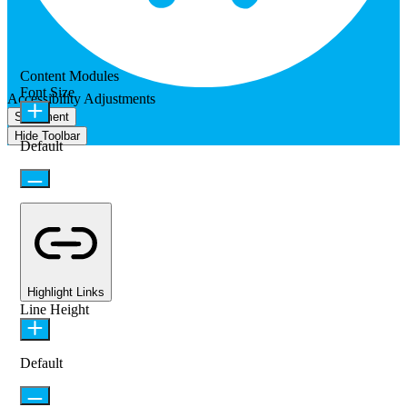
Content Modules
Font Size
Accessibility Adjustments
Statement
Hide Toolbar
Default
Highlight Links
Line Height
Default