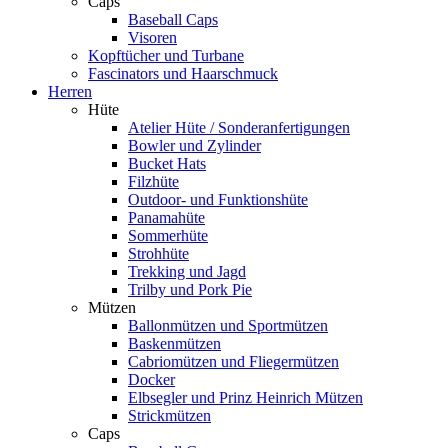
Caps
Baseball Caps
Visoren
Kopftücher und Turbane
Fascinators und Haarschmuck
Herren
Hüte
Atelier Hüte / Sonderanfertigungen
Bowler und Zylinder
Bucket Hats
Filzhüte
Outdoor- und Funktionshüte
Panamahüte
Sommerhüte
Strohhüte
Trekking und Jagd
Trilby und Pork Pie
Mützen
Ballonmützen und Sportmützen
Baskenmützen
Cabriomützen und Fliegermützen
Docker
Elbsegler und Prinz Heinrich Mützen
Strickmützen
Caps