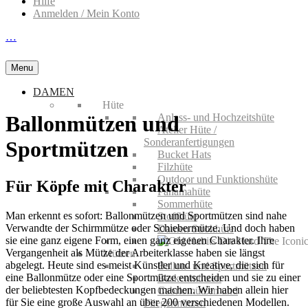
Hilfe
Anmelden / Mein Konto
…
Menu
DAMEN
Hüte
Anlass- und Hochzeitshüte
Ballonmützen und
Atelier Hüte /
Sonderanfertigungen
Sportmützen
Bucket Hats
Filzhüte
Outdoor und Funktionshüte
Für Köpfe mit Charakter
Panamahüte
Sommerhüte
Man erkennt es sofort: Ballonmützen und Sportmützen sind nahe
Stoffhüte
Verwandte der Schirmmütze oder Schiebermütze. Und doch haben
Damen Strohhüte
sie eine ganz eigene Form, einen ganz eigenen Charakter. Ihre
Vergangenheit als Mütze der Arbeiterklasse haben sie längst
Mützen
abgelegt. Heute sind es meist Künstler und Kreative, die sich für
Ballon- und Sportmützen
eine Ballonmütze oder eine Sportmütze entscheiden und sie zu einer
Baskenmützen
der beliebtesten Kopfbedeckungen machen. Wir haben allein hier
Cabriomützen und
für Sie eine große Auswahl an über 200 verschiedenen Modellen.
Fliegermützen