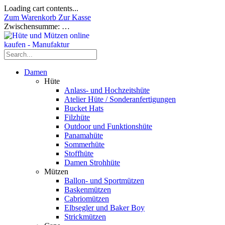
Loading cart contents...
Zum Warenkorb
Zur Kasse
Zwischensumme:
…
Damen
Hüte
Anlass- und Hochzeitshüte
Atelier Hüte / Sonderanfertigungen
Bucket Hats
Filzhüte
Outdoor und Funktionshüte
Panamahüte
Sommerhüte
Stoffhüte
Damen Strohhüte
Mützen
Ballon- und Sportmützen
Baskenmützen
Cabriomützen
Elbsegler und Baker Boy
Strickmützen