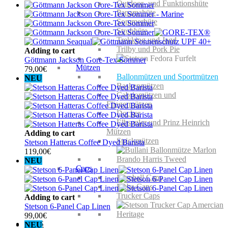
Outdoor- und Funktionshüte
Panamahüte
Sommerhüte
Strohhüte
Trekking und Jagd
Trilby und Pork Pie
Adding to cart
Göttmann Jackson Gore-Tex Sommer
Mützen
79,00
€
Ballonmützen und Sportmützen
NEU
Baskenmützen
Cabriomützen und
Fliegermützen
Docker
Elbsegler und Prinz Heinrich
Mützen
Adding to cart
Strickmützen
Stetson Hatteras Coffee Dyed Barista
119,00
€
NEU
Caps
Baseball Caps
Kuba Caps
Trucker Caps
Adding to cart
Stetson 6-Panel Cap Linen
99,00
€
KIDS
NEU