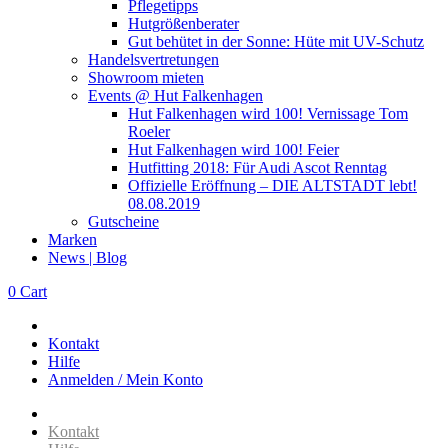
Pflegetipps
Hutgrößenberater
Gut behütet in der Sonne: Hüte mit UV-Schutz
Handelsvertretungen
Showroom mieten
Events @ Hut Falkenhagen
Hut Falkenhagen wird 100! Vernissage Tom
Roeler
Hut Falkenhagen wird 100! Feier
Hutfitting 2018: Für Audi Ascot Renntag
Offizielle Eröffnung – DIE ALTSTADT lebt!
08.08.2019
Gutscheine
Marken
News | Blog
0
Cart
Kontakt
Hilfe
Anmelden / Mein Konto
Kontakt