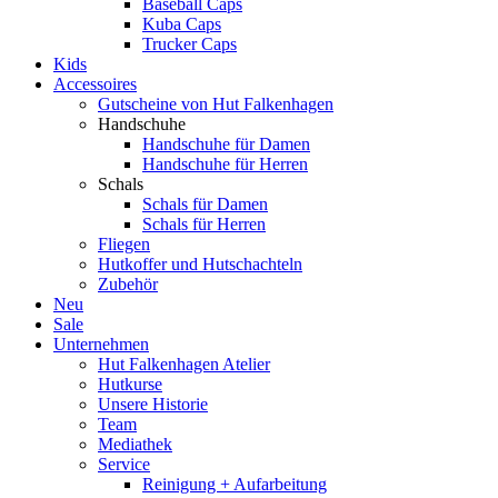
Baseball Caps
Kuba Caps
Trucker Caps
Kids
Accessoires
Gutscheine von Hut Falkenhagen
Handschuhe
Handschuhe für Damen
Handschuhe für Herren
Schals
Schals für Damen
Schals für Herren
Fliegen
Hutkoffer und Hutschachteln
Zubehör
Neu
Sale
Unternehmen
Hut Falkenhagen Atelier
Hutkurse
Unsere Historie
Team
Mediathek
Service
Reinigung + Aufarbeitung