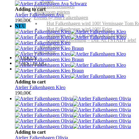
Schutz
Handelsvertretungen
Adding to cart
Showroom mieten
Atelier Falkenhagen Ava
Events @ Hut Falkenhagen
190,00
€
Hut Falkenhagen wird 100! Vernissage Tom R
NEU
Hut Falkenhagen wird 100! Feier
Hutfitting 2018: Für Audi Ascot Renntag
Offizielle Eröffnung – DIE ALTSTADT lebt!
08.08.2019
Gutscheine
MARKEN
NEWS | BLOG
Adding to cart
Atelier Falkenhagen Kleo
190,00
€
Adding to cart
Atelier Falkenhagen Olivia