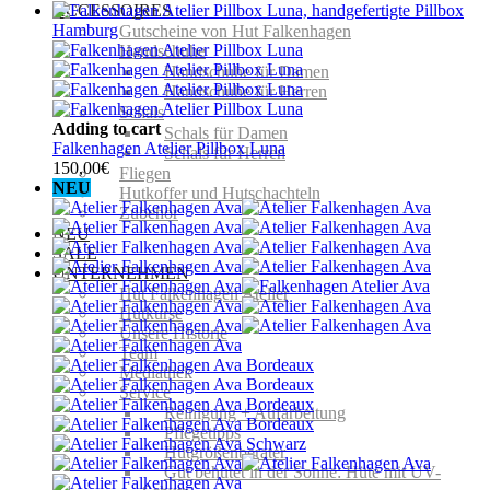
ACCESSOIRES
Gutscheine von Hut Falkenhagen
Handschuhe
Handschuhe für Damen
Handschuhe für Herren
Schals
Adding to cart
Schals für Damen
Falkenhagen Atelier Pillbox Luna
Schals für Herren
150,00
€
Fliegen
NEU
Hutkoffer und Hutschachteln
Zubehör
NEU
SALE
UNTERNEHMEN
Hut Falkenhagen Atelier
Hutkurse
Unsere Historie
Team
Mediathek
Service
Reinigung + Aufarbeitung
Pflegetipps
Hutgrößenberater
Gut behütet in der Sonne: Hüte mit UV-