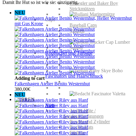
Damit Ihr Hut so ist wie sie: einzigartig.
Elbsegler und Baker Boy
Strickmützen
NEU
Caps
Baseball Caps
Visoren
Kopftücher und Turbane
Fascinators und Haarschmuck
Adding to cart
Falkenhagen Atelier Benito Westernhut
380,00
€
NEU
HERREN
Hüte
Atelier Hüte /
Sonderanfertigungen
Bowler und Zylinder
Bucket Hats
Filzhüte