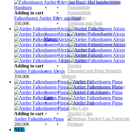
Outdoor- und Funktionshüte
Panamahüte
Sommerhüte
Adding to cart
Strohhüte
Falkenhagen Atelier Riley aus Hanf
Trekking und Jagd
350,00
€
Trilby und Pork Pie
Mützen
Ballonmützen und Sportmützen
Baskenmützen
Cabriomützen und
Fliegermützen
Docker
Adding to cart
Elbsegler und Prinz Heinrich
Atelier Falkenhagen Alexis
Mützen
350,00
€
Strickmützen
Caps
Baseball Caps
Kuba Caps
Trucker Caps
Adding to cart
Atelier Falkenhagen Pippa
260,00
€
NEU
KIDS