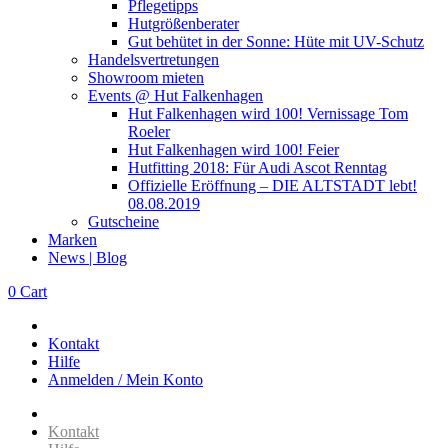
Pflegetipps
Hutgrößenberater
Gut behütet in der Sonne: Hüte mit UV-Schutz
Handelsvertretungen
Showroom mieten
Events @ Hut Falkenhagen
Hut Falkenhagen wird 100! Vernissage Tom
Roeler
Hut Falkenhagen wird 100! Feier
Hutfitting 2018: Für Audi Ascot Renntag
Offizielle Eröffnung – DIE ALTSTADT lebt!
08.08.2019
Gutscheine
Marken
News | Blog
0
Cart
Kontakt
Hilfe
Anmelden / Mein Konto
Kontakt