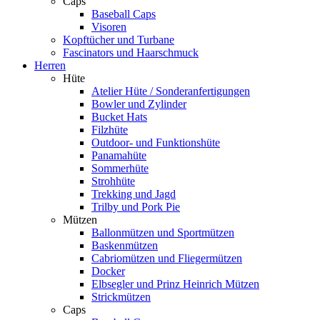
Caps
Baseball Caps
Visoren
Kopftücher und Turbane
Fascinators und Haarschmuck
Herren
Hüte
Atelier Hüte / Sonderanfertigungen
Bowler und Zylinder
Bucket Hats
Filzhüte
Outdoor- und Funktionshüte
Panamahüte
Sommerhüte
Strohhüte
Trekking und Jagd
Trilby und Pork Pie
Mützen
Ballonmützen und Sportmützen
Baskenmützen
Cabriomützen und Fliegermützen
Docker
Elbsegler und Prinz Heinrich Mützen
Strickmützen
Caps