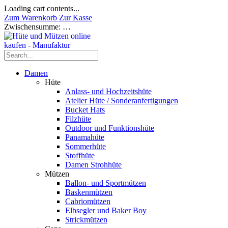
Loading cart contents...
Zum Warenkorb
Zur Kasse
Zwischensumme:
…
Damen
Hüte
Anlass- und Hochzeitshüte
Atelier Hüte / Sonderanfertigungen
Bucket Hats
Filzhüte
Outdoor und Funktionshüte
Panamahüte
Sommerhüte
Stoffhüte
Damen Strohhüte
Mützen
Ballon- und Sportmützen
Baskenmützen
Cabriomützen
Elbsegler und Baker Boy
Strickmützen