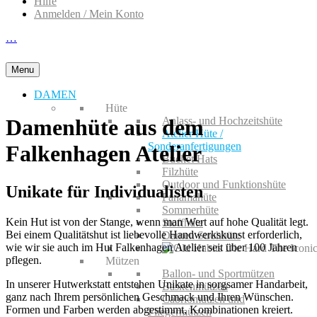
Hilfe
Anmelden / Mein Konto
…
Menu
DAMEN
Hüte
Anlass- und Hochzeitshüte
Damenhüte aus dem
Atelier Hüte /
Sonderanfertigungen
Falkenhagen Atelier
Bucket Hats
Filzhüte
Outdoor und Funktionshüte
Unikate für Individualisten
Panamahüte
Sommerhüte
Kein Hut ist von der Stange, wenn man Wert auf hohe Qualität legt.
Stoffhüte
Bei einem Qualitätshut ist liebevolle Handwerkskunst erforderlich,
Damen Strohhüte
wie wir sie auch im Hut Falkenhagen Atelier seit über 100 Jahren
pflegen.
Mützen
Ballon- und Sportmützen
In unserer Hutwerkstatt entstehen Unikate in sorgsamer Handarbeit,
Baskenmützen
ganz nach Ihrem persönlichen Geschmack und Ihren Wünschen.
Cabriomützen und
Formen und Farben werden abgestimmt, Kombinationen kreiert.
Fliegermützen