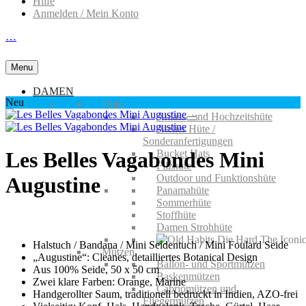
Hilfe
Anmelden / Mein Konto
…
Menu
DAMEN
Neu
Hüte
Anlass- und Hochzeitshüte
Atelier Hüte /
Sonderanfertigungen
Bucket Hats
Les Belles Vagabondes Mini
Filzhüte
Outdoor und Funktionshüte
Augustine
Panamahüte
Sommerhüte
Stoffhüte
Damen Strohhüte
Halstuch / Bandana / Mini Seidentuch / Mini Foulard Seide
Mützen
„Augustine“: Cleanes, detailliertes Botanical Design
Ballon- und Sportmützen
Aus 100% Seide, 50 x 50 cm
Baskenmützen
Zwei klare Farben: Orange, Marine
Cabriomützen und
Handgerollter Saum, traditionell bedruckt in Indien, AZO-frei
Fliegermützen