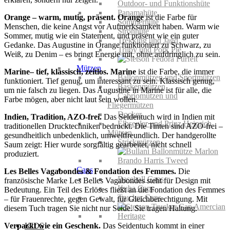
Outdoor- und Funktionshüte
Panamahüte
Orange – warm, mutig, präsent.
Orange
ist die Farbe für
Sommerhüte
Menschen, die keine Angst vor Aufmerksamkeit haben. Warm wie
Strohhüte
Sommer, mutig wie ein Statement, und präsent wie ein guter
Trekking und Jagd
Gedanke. Das Augustine in Orange funktioniert zu Schwarz, zu
Trilby und Pork Pie
Weiß, zu Denim – es bringt Energie mit, ohne aufdringlich zu sein.
Mützen
Marine– tief, klassisch, zeitlos.
Marine
ist die Farbe, die immer
Ballonmützen und Sportmützen
funktioniert. Tief genug, um interessant zu sein. Klassisch genug,
Baskenmützen
um nie falsch zu liegen. Das Augustine in Marine ist für alle, die
Cabriomützen und
Farbe mögen, aber nicht laut sein wollen.
Fliegermützen
Docker
Indien, Tradition, AZO-frei.
Das Seidentuch wird in Indien mit
Elbsegler und Prinz Heinrich
traditionellen Drucktechniken bedruckt. Die Tinten sind AZO-frei –
Mützen
gesundheitlich unbedenklich, umweltfreundlich. Der handgerollte
Strickmützen
Saum zeigt: Hier wurde sorgfältig gearbeitet, nicht schnell
produziert.
Caps
Les Belles Vagabondes & Fondation des Femmes.
Die
Baseball Caps
französische Marke Les Belles Vagabondes steht für Design mit
Kuba Caps
Bedeutung. Ein Teil des Erlöses fließt an die Fondation des Femmes
Trucker Caps
– für Frauenrechte, gegen Gewalt, für Gleichberechtigung. Mit
diesem Tuch tragen Sie nicht nur Seide. Sie tragen Haltung.
Verpackt wie ein Geschenk.
Das Seidentuch kommt in einer
KIDS