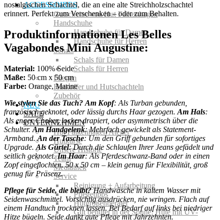
nostalgischen Schachtel, die an eine alte Streichholzschachtel
ACCESSOIRES
erinnert. Perfekt zum Verschenken – oder zum Behalten.
Gutscheine von Hut Falkenhagen
Handschuhe
Produktinformationen Les Belles
Handschuhe für Damen
Handschuhe für Herren
Vagabondes Mini Augustine:
Schals
Schals für Damen
Material:
100% Seide
Schals für Herren
Maße:
50 cm x 50 cm
Fliegen
Farbe:
Orange, Marine
Hutkoffer und Hutschachteln
Zubehör
Wie stylen Sie das Tuch?
Am Kopf
: Als Turban gebunden,
NEU
französisch geknotet, oder lässig durchs Haar gezogen.
Am Hals
:
SALE
Als enger Choker, locker drapiert, oder asymmetrisch über die
UNTERNEHMEN
Schulter.
Am Handgelenk
: Mehrfach gewickelt als Statement-
Hut Falkenhagen Atelier
Armband.
An der Tasche
: Um den Griff gebunden für sofortiges
Hutkurse
Upgrade.
Als Gürtel
: Durch die Schlaufen Ihrer Jeans gefädelt und
Unsere Historie
seitlich geknotet.
Im Haar
: Als Pferdeschwanz-Band oder in einen
Team
Zopf eingeflochten. 50 x 50 cm – klein genug für Flexibilität, groß
Mediathek
genug für Präsenz.
Service
Reinigung + Aufarbeitung
Pflege für Seide, die bleibt?
Handwäsche in kaltem Wasser mit
Pflegetipps
Seidenwaschmittel. Vorsichtig ausdrücken, nie wringen. Flach auf
Hutgrößenberater
einem Handtuch trocknen lassen. Bei Bedarf auf links bei niedriger
Gut behütet in der Sonne: Hüte mit UV-
Hitze bügeln. Seide dankt gute Pflege mit Jahrzehnten.