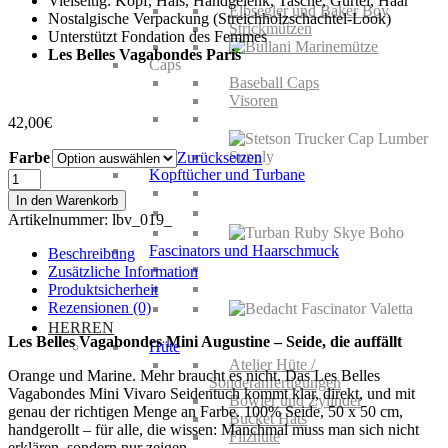
Vielseitig: Kopf, Hals, Handgelenk, Tasche, Gürtel, Haar
Elbsegler und Baker Boy
Nostalgische Verpackung (Streichholzschachtel-Look)
Strickmützen
Unterstützt Fondation des Femmes
Les Belles Vagabondes Paris
Caps
Baseball Caps
Visoren
42,00
€
Farbe
Zurücksetzen
Kopftücher und Turbane
Les
Belles
In den Warenkorb
Vagabondes
Artikelnummer:
lbv_019_
Mini
Augustine
Fascinators und Haarschmuck
Beschreibung
Menge
Zusätzliche Information
Produktsicherheit
Rezensionen (0)
HERREN
Les Belles Vagabondes Mini Augustine – Seide, die auffällt
Hüte
Atelier Hüte /
Orange und Marine. Mehr braucht es nicht. Das Les Belles
Sonderanfertigungen
Vagabondes Mini Vivaro Seidentuch kommt klar, direkt, und mit
Bowler und Zylinder
genau der richtigen Menge an Farbe. 100% Seide, 50 x 50 cm,
Bucket Hats
handgerollt – für alle, die wissen: Manchmal muss man sich nicht
Filzhüte
erklären, sondern nur zeigen.