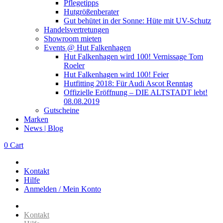
Pflegetipps
Hutgrößenberater
Gut behütet in der Sonne: Hüte mit UV-Schutz
Handelsvertretungen
Showroom mieten
Events @ Hut Falkenhagen
Hut Falkenhagen wird 100! Vernissage Tom
Roeler
Hut Falkenhagen wird 100! Feier
Hutfitting 2018: Für Audi Ascot Renntag
Offizielle Eröffnung – DIE ALTSTADT lebt!
08.08.2019
Gutscheine
Marken
News | Blog
0
Cart
Kontakt
Hilfe
Anmelden / Mein Konto
Kontakt