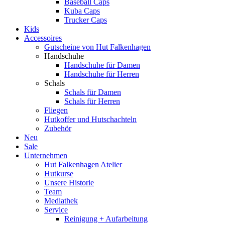
Baseball Caps
Kuba Caps
Trucker Caps
Kids
Accessoires
Gutscheine von Hut Falkenhagen
Handschuhe
Handschuhe für Damen
Handschuhe für Herren
Schals
Schals für Damen
Schals für Herren
Fliegen
Hutkoffer und Hutschachteln
Zubehör
Neu
Sale
Unternehmen
Hut Falkenhagen Atelier
Hutkurse
Unsere Historie
Team
Mediathek
Service
Reinigung + Aufarbeitung