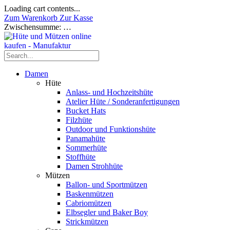
Loading cart contents...
Zum Warenkorb
Zur Kasse
Zwischensumme:
…
Damen
Hüte
Anlass- und Hochzeitshüte
Atelier Hüte / Sonderanfertigungen
Bucket Hats
Filzhüte
Outdoor und Funktionshüte
Panamahüte
Sommerhüte
Stoffhüte
Damen Strohhüte
Mützen
Ballon- und Sportmützen
Baskenmützen
Cabriomützen
Elbsegler und Baker Boy
Strickmützen