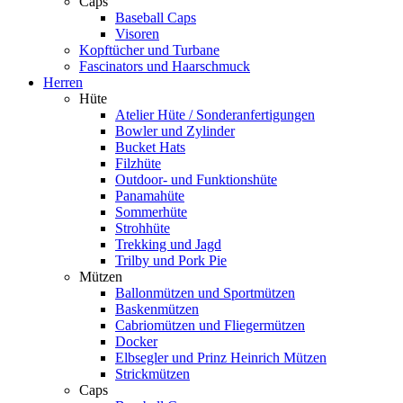
Caps
Baseball Caps
Visoren
Kopftücher und Turbane
Fascinators und Haarschmuck
Herren
Hüte
Atelier Hüte / Sonderanfertigungen
Bowler und Zylinder
Bucket Hats
Filzhüte
Outdoor- und Funktionshüte
Panamahüte
Sommerhüte
Strohhüte
Trekking und Jagd
Trilby und Pork Pie
Mützen
Ballonmützen und Sportmützen
Baskenmützen
Cabriomützen und Fliegermützen
Docker
Elbsegler und Prinz Heinrich Mützen
Strickmützen
Caps