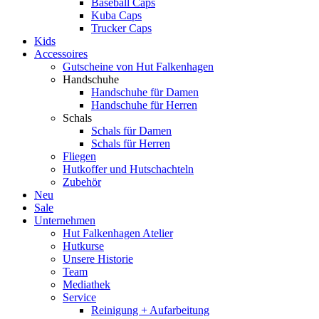
Baseball Caps
Kuba Caps
Trucker Caps
Kids
Accessoires
Gutscheine von Hut Falkenhagen
Handschuhe
Handschuhe für Damen
Handschuhe für Herren
Schals
Schals für Damen
Schals für Herren
Fliegen
Hutkoffer und Hutschachteln
Zubehör
Neu
Sale
Unternehmen
Hut Falkenhagen Atelier
Hutkurse
Unsere Historie
Team
Mediathek
Service
Reinigung + Aufarbeitung