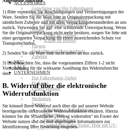
Allgemeine Hinweise
ACCESSOIRES
Gutscheine von Hut Falkenhagen
1) Bitte vermeiden Sie Beschädigungen und Verunreinigungen der
Handschuhe
Ware. Senden Sie die Ware bitte in Originalverpackung mit
Handschuhe für Damen
sämtlichem Zubehör und mit allen Verpackungsbestandteilen an uns
Handschuhe für Herren
zurück. Verwenden Sie ggf. eine schützende Umverpackung. Wenn
Schals
Sie die Originalverpackung nicht mehr besitzen, sorgen Sie bitte mit
Schals für Damen
einer geeigneten Verpackung für einen ausreichenden Schutz vor
Schals für Herren
Transportschäden.
Fliegen
Hutkoffer und Hutschachteln
2) Senden Sie die Ware bitte nicht unfrei an uns zurück.
Zubehör
NEU
3) Bitte beachten Sie, dass die vorgenannten Ziffern 1-2 nicht
SALE
Voraussetzung für die wirksame Ausübung des Widerrufsrechts
UNTERNEHMEN
sind.
Hut Falkenhagen Atelier
Hutkurse
B. Widerruf über die elektronische
Unsere Historie
Widerrufsfunktion
Team
Mediathek
Service
Sie können Ihren Widerruf auch über die auf unserer Website
Reinigung + Aufarbeitung
bereitgestellte elektronische Widerrufsfunktion erklären. Hierzu
Pflegetipps
können Sie die Schaltfläche „Vertrag widerrufen“ im Footer der
Hutgrößenberater
Website nutzen und die dort abgefragten Informationen zur
Gut behütet in der Sonne: Hüte mit UV-
Identifizierung Ihrer Bestellung eingeben.