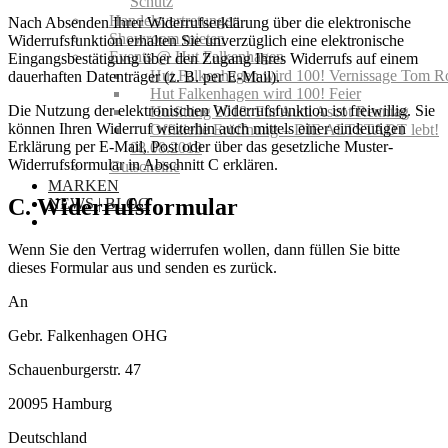
Schutz
Handelsvertretungen
Nach Absenden Ihrer Widerrufserklärung über die elektronische
Showroom mieten
Widerrufsfunktion erhalten Sie unverzüglich eine elektronische
Events @ Hut Falkenhagen
Eingangsbestätigung über den Zugang Ihres Widerrufs auf einem
Hut Falkenhagen wird 100! Vernissage Tom R
dauerhaften Datenträger (z. B. per E-Mail).
Hut Falkenhagen wird 100! Feier
Die Nutzung der elektronischen Widerrufsfunktion ist freiwillig. Sie
Hutfitting 2018: Für Audi Ascot Renntag
können Ihren Widerruf weiterhin auch mittels einer eindeutigen
Offizielle Eröffnung – DIE ALTSTADT lebt!
Erklärung per E-Mail, Post oder über das gesetzliche Muster-
08.08.2019
Widerrufsformular in Abschnitt C erklären.
Gutscheine
MARKEN
C. Widerrufsformular
NEWS | BLOG
Wenn Sie den Vertrag widerrufen wollen, dann füllen Sie bitte
dieses Formular aus und senden es zurück.
An
Gebr. Falkenhagen OHG
Schauenburgerstr. 47
20095 Hamburg
Deutschland