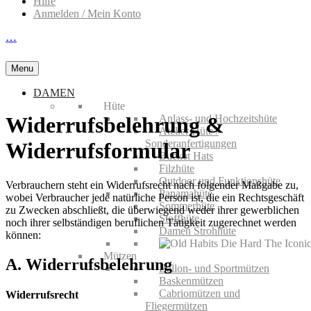
Hilfe
Anmelden / Mein Konto
…
Menu
DAMEN
Hüte
Anlass- und Hochzeitshüte
Widerrufsbelehrung &
Atelier Hüte /
Sonderanfertigungen
Widerrufsformular
Bucket Hats
Filzhüte
Outdoor und Funktionshüte
Verbrauchern steht ein Widerrufsrecht nach folgender Maßgabe zu,
Panamahüte
wobei Verbraucher jede natürliche Person ist, die ein Rechtsgeschäft
Sommerhüte
zu Zwecken abschließt, die überwiegend weder ihrer gewerblichen
Stoffhüte
noch ihrer selbständigen beruflichen Tätigkeit zugerechnet werden
Damen Strohhüte
können:
Mützen
A. Widerrufsbelehrung
Ballon- und Sportmützen
Baskenmützen
Cabriomützen und
Widerrufsrecht
Fliegermützen