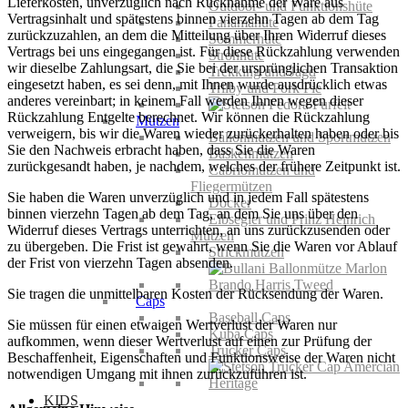
Lieferkosten, unverzüglich nach Rücknahme der Ware aus
Outdoor- und Funktionshüte
Vertragsinhalt und spätestens binnen vierzehn Tagen ab dem Tag
Panamahüte
zurückzuzahlen, an dem die Mitteilung über Ihren Widerruf dieses
Sommerhüte
Vertrags bei uns eingegangen ist. Für diese Rückzahlung verwenden
Strohhüte
wir dieselbe Zahlungsart, die Sie bei der ursprünglichen Transaktion
Trekking und Jagd
eingesetzt haben, es sei denn, mit Ihnen wurde ausdrücklich etwas
Trilby und Pork Pie
anderes vereinbart; in keinem Fall werden Ihnen wegen dieser
Rückzahlung Entgelte berechnet. Wir können die Rückzahlung
Mützen
verweigern, bis wir die Waren wieder zurückerhalten haben oder bis
Ballonmützen und Sportmützen
Sie den Nachweis erbracht haben, dass Sie die Waren
Baskenmützen
zurückgesandt haben, je nachdem, welches der frühere Zeitpunkt ist.
Cabriomützen und
Fliegermützen
Sie haben die Waren unverzüglich und in jedem Fall spätestens
Docker
binnen vierzehn Tagen ab dem Tag, an dem Sie uns über den
Elbsegler und Prinz Heinrich
Widerruf dieses Vertrags unterrichten, an uns zurückzusenden oder
Mützen
zu übergeben. Die Frist ist gewahrt, wenn Sie die Waren vor Ablauf
Strickmützen
der Frist von vierzehn Tagen absenden.
Sie tragen die unmittelbaren Kosten der Rücksendung der Waren.
Caps
Baseball Caps
Sie müssen für einen etwaigen Wertverlust der Waren nur
Kuba Caps
aufkommen, wenn dieser Wertverlust auf einen zur Prüfung der
Trucker Caps
Beschaffenheit, Eigenschaften und Funktionsweise der Waren nicht
notwendigen Umgang mit ihnen zurückzuführen ist.
KIDS