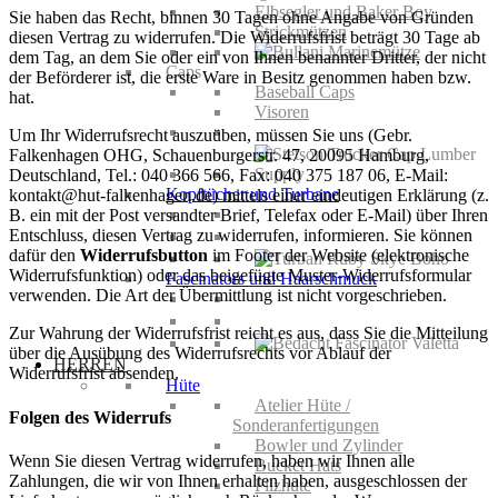
Elbsegler und Baker Boy
Sie haben das Recht, binnen 30 Tagen ohne Angabe von Gründen
Strickmützen
diesen Vertrag zu widerrufen. Die Widerrufsfrist beträgt 30 Tage ab
dem Tag, an dem Sie oder ein von Ihnen benannter Dritter, der nicht
Caps
der Beförderer ist, die erste Ware in Besitz genommen haben bzw.
Baseball Caps
hat.
Visoren
Um Ihr Widerrufsrecht auszuüben, müssen Sie uns (Gebr.
Falkenhagen OHG, Schauenburgerstr. 47, 20095 Hamburg,
Deutschland, Tel.: 040 366 566, Fax: 040 375 187 06, E-Mail:
Kopftücher und Turbane
kontakt@hut-falkenhagen.de) mittels einer eindeutigen Erklärung (z.
B. ein mit der Post versandter Brief, Telefax oder E-Mail) über Ihren
Entschluss, diesen Vertrag zu widerrufen, informieren. Sie können
dafür den
Widerrufsbutton
im Footer der Website (elektronische
Widerrufsfunktion) oder das beigefügte Muster-Widerrufsformular
Fascinators und Haarschmuck
verwenden. Die Art der Übermittlung ist nicht vorgeschrieben.
Zur Wahrung der Widerrufsfrist reicht es aus, dass Sie die Mitteilung
über die Ausübung des Widerrufsrechts vor Ablauf der
HERREN
Widerrufsfrist absenden.
Hüte
Atelier Hüte /
Folgen des Widerrufs
Sonderanfertigungen
Bowler und Zylinder
Wenn Sie diesen Vertrag widerrufen, haben wir Ihnen alle
Bucket Hats
Zahlungen, die wir von Ihnen erhalten haben, ausgeschlossen der
Filzhüte