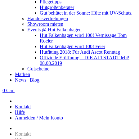
Pflegetipps
Hutgrößenberater
Gut behütet in der Sonne: Hüte mit UV-Schutz
Handelsvertretungen
Showroom mieten
Events @ Hut Falkenhagen
Hut Falkenhagen wird 100! Vernissage Tom
Roeler
Hut Falkenhagen wird 100! Feier
Hutfitting 2018: Für Audi Ascot Renntag
Offizielle Eröffnung – DIE ALTSTADT lebt!
08.08.2019
Gutscheine
Marken
News | Blog
0
Cart
Kontakt
Hilfe
Anmelden / Mein Konto
Kontakt