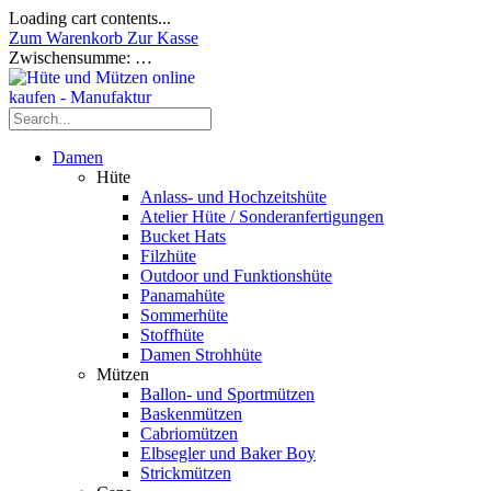
Loading cart contents...
Zum Warenkorb
Zur Kasse
Zwischensumme:
…
Damen
Hüte
Anlass- und Hochzeitshüte
Atelier Hüte / Sonderanfertigungen
Bucket Hats
Filzhüte
Outdoor und Funktionshüte
Panamahüte
Sommerhüte
Stoffhüte
Damen Strohhüte
Mützen
Ballon- und Sportmützen
Baskenmützen
Cabriomützen
Elbsegler und Baker Boy
Strickmützen