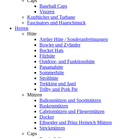
Caps
Baseball Caps
Visoren
Kopftücher und Turbane
Fascinators und Haarschmuck
Herren
Hüte
Atelier Hüte / Sonderanfertigungen
Bowler und Zylinder
Bucket Hats
Filzhüte
Outdoor- und Funktionshüte
Panamahüte
Sommerhüte
Strohhüte
Trekking und Jagd
Trilby und Pork Pie
Mützen
Ballonmützen und Sportmützen
Baskenmützen
Cabriomützen und Fliegermützen
Docker
Elbsegler und Prinz Heinrich Mützen
Strickmützen
Caps