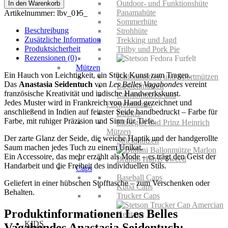
Belles
Outdoor- und Funktionshüte
In den Warenkorb
Vagabondes
Panamahüte
Artikelnummer:
lbv_015_
Anastasia
Sommerhüte
Seidentuch
Beschreibung
Strohhüte
Menge
Zusätzliche Information
Trekking und Jagd
Produktsicherheit
Trilby und Pork Pie
Rezensionen (0)
Mützen
Ein Hauch von Leichtigkeit, ein Stück Kunst zum Tragen.
Ballonmützen und Sportmützen
Das
Anastasia Seidentuch
von
Les Belles Vagabondes
vereint
Baskenmützen
französische Kreativität und indische Handwerkskunst.
Cabriomützen und
Jedes Muster wird in Frankreich von Hand gezeichnet und
Fliegermützen
anschließend in Indien auf feinster Seide handbedruckt – Farbe für
Docker
Farbe, mit ruhiger Präzision und Sinn für Tiefe.
Elbsegler und Prinz Heinrich
Mützen
Der zarte Glanz der Seide, die weiche Haptik und der handgerollte
Strickmützen
Saum machen jedes Tuch zu einem Unikat.
Ein Accessoire, das mehr erzählt als Mode – es trägt den Geist der
Handarbeit und die Freiheit des individuellen Stils.
Caps
Baseball Caps
Geliefert in einer hübschen Stofftasche – zum Verschenken oder
Kuba Caps
Behalten.
Trucker Caps
Produktinformationen Les Belles
KIDS
Vagabondes Anastasia Seidentuch: