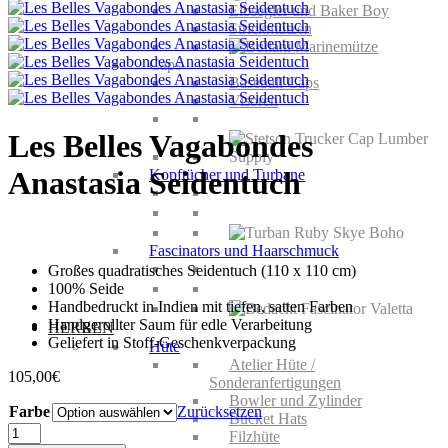
Elbsegler und Baker Boy
Strickmützen
Caps
Baseball Caps
Visoren
Les Belles Vagabondes
Anastasia Seidentuch
Kopftücher und Turbane
Fascinators und Haarschmuck
Großes quadratisches Seidentuch (110 x 110 cm)
100% Seide
Handbedruckt in Indien mit tiefen, satten Farben
Handgerollter Saum für edle Verarbeitung
HERREN
Geliefert in Stoff-Geschenkverpackung
Hüte
Atelier Hüte /
105,00
€
Sonderanfertigungen
Bowler und Zylinder
Farbe
Zurücksetzen
Bucket Hats
Les
Filzhüte