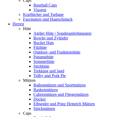
Caps
Baseball Caps
Visoren
Kopftücher und Turbane
Fascinators und Haarschmuck
Herren
Hüte
Atelier Hüte / Sonderanfertigungen
Bowler und Zylinder
Bucket Hats
Filzhüte
Outdoor- und Funktionshüte
Panamahüte
Sommerhüte
Strohhüte
Trekking und Jagd
Trilby und Pork Pie
Mützen
Ballonmützen und Sportmützen
Baskenmützen
Cabriomützen und Fliegermützen
Docker
Elbsegler und Prinz Heinrich Mützen
Strickmützen
Caps