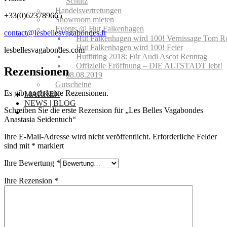
Schutz
Handelsvertretungen
+33(0)623789665
Showroom mieten
Events @ Hut Falkenhagen
contact@lesbellesvagabondes.fr
Hut Falkenhagen wird 100! Vernissage Tom R
Hut Falkenhagen wird 100! Feier
lesbellesvagabondes.com
Hutfitting 2018: Für Audi Ascot Renntag
Offizielle Eröffnung – DIE ALTSTADT lebt!
Rezensionen
08.08.2019
Gutscheine
Es gibt noch keine Rezensionen.
MARKEN
NEWS | BLOG
Schreiben Sie die erste Rezension für „Les Belles Vagabondes
Anastasia Seidentuch“
Ihre E-Mail-Adresse wird nicht veröffentlicht.
Erforderliche Felder
sind mit
*
markiert
Ihre Bewertung
*
Ihre Rezension
*