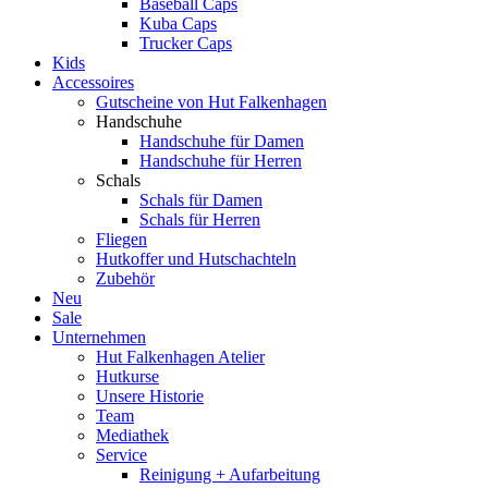
Baseball Caps
Kuba Caps
Trucker Caps
Kids
Accessoires
Gutscheine von Hut Falkenhagen
Handschuhe
Handschuhe für Damen
Handschuhe für Herren
Schals
Schals für Damen
Schals für Herren
Fliegen
Hutkoffer und Hutschachteln
Zubehör
Neu
Sale
Unternehmen
Hut Falkenhagen Atelier
Hutkurse
Unsere Historie
Team
Mediathek
Service
Reinigung + Aufarbeitung