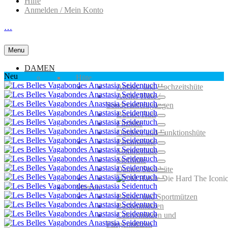
Hilfe
Anmelden / Mein Konto
…
Menu
DAMEN
Neu
Hüte
Anlass- und Hochzeitshüte
Atelier Hüte /
Sonderanfertigungen
Bucket Hats
Filzhüte
Outdoor und Funktionshüte
Panamahüte
Sommerhüte
Stoffhüte
Damen Strohhüte
Mützen
Ballon- und Sportmützen
Baskenmützen
Cabriomützen und
Fliegermützen