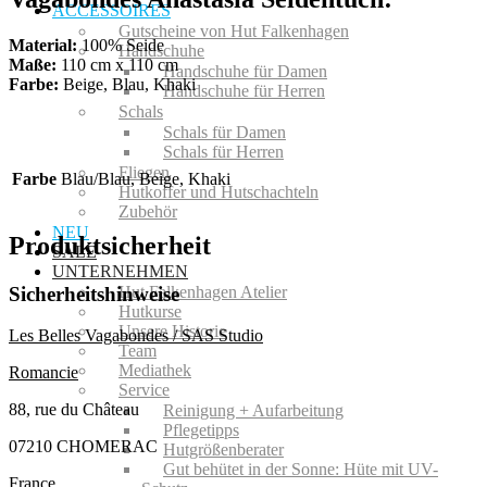
ACCESSOIRES
Gutscheine von Hut Falkenhagen
Material:
100% Seide
Handschuhe
Maße:
110 cm x 110 cm
Handschuhe für Damen
Farbe:
Beige, Blau, Khaki
Handschuhe für Herren
Schals
Schals für Damen
Schals für Herren
Fliegen
Farbe
Blau/Blau, Beige, Khaki
Hutkoffer und Hutschachteln
Zubehör
NEU
Produktsicherheit
SALE
UNTERNEHMEN
Sicherheitshinweise
Hut Falkenhagen Atelier
Hutkurse
Unsere Historie
Les Belles Vagabondes / SAS Studio
Team
Mediathek
Romancie
Service
88, rue du Château
Reinigung + Aufarbeitung
Pflegetipps
07210 CHOMERAC
Hutgrößenberater
Gut behütet in der Sonne: Hüte mit UV-
France