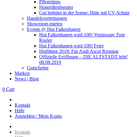
Pflegetipps
Hutgrößenberater
Gut behütet in der Sonne: Hüte mit UV-Schutz
Handelsvertretungen
Showroom mieten
Events @ Hut Falkenhagen
Hut Falkenhagen wird 100! Vernissage Tom
Roeler
Hut Falkenhagen wird 100! Feier
Hutfitting 2018: Für Audi Ascot Renntag
Offizielle Eröffnung – DIE ALTSTADT lebt!
08.08.2019
Gutscheine
Marken
News | Blog
0
Cart
Kontakt
Hilfe
Anmelden / Mein Konto
Kontakt