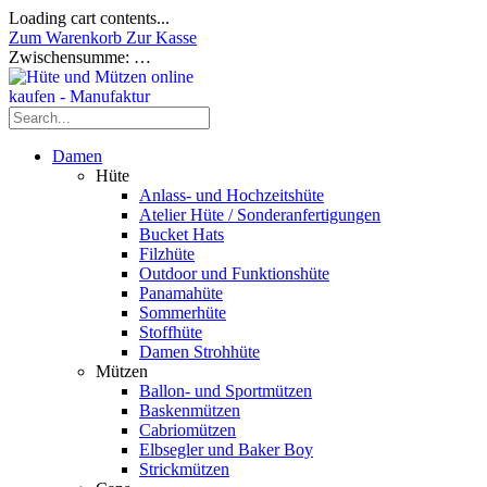
Loading cart contents...
Zum Warenkorb
Zur Kasse
Zwischensumme:
…
Damen
Hüte
Anlass- und Hochzeitshüte
Atelier Hüte / Sonderanfertigungen
Bucket Hats
Filzhüte
Outdoor und Funktionshüte
Panamahüte
Sommerhüte
Stoffhüte
Damen Strohhüte
Mützen
Ballon- und Sportmützen
Baskenmützen
Cabriomützen
Elbsegler und Baker Boy
Strickmützen