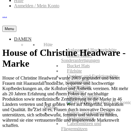
Hilfe
Anmelden / Mein Konto
…
Menu
DAMEN
Hüte
Anlass- und Hochzeitshüte
House of Christine Headware -
Atelier Hüte /
Sonderanfertigungen
Marke
Bucket Hats
Filzhüte
Outdoor und Funktionshüte
House of Christine Headwear wurde 2003 gegründet und bietet
Panamahüte
Frauen mit Haarausfall modische, bequeme und hochwertige
Sommerhüte
Kopfbedeckungen an, die Komfort und Ästhetik vereinen. Mit mehr
Stoffhüte
als 20 Jahren Erfahrung und einem Fokus auf nachhaltige
Damen Strohhüte
Produktion sowie medizinische Zertifizierung ist die Marke in 46
Ländern vertreten und legt großen Wert auf Mitgefühl, Inspiration
Mützen
und Qualität. Ihr Ziel ist es, Frauen durch innovative Designs zu
Ballon- und Sportmützen
unterstützen, sich selbstbewusst, feminin und stilvoll zu fühlen,
Baskenmützen
während sie eine vertrauensvolle und inspirierende Markenwelt
Cabriomützen und
schaffen.
Fliegermützen