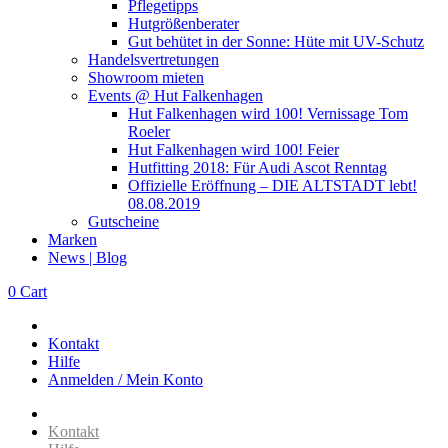
Pflegetipps
Hutgrößenberater
Gut behütet in der Sonne: Hüte mit UV-Schutz
Handelsvertretungen
Showroom mieten
Events @ Hut Falkenhagen
Hut Falkenhagen wird 100! Vernissage Tom
Roeler
Hut Falkenhagen wird 100! Feier
Hutfitting 2018: Für Audi Ascot Renntag
Offizielle Eröffnung – DIE ALTSTADT lebt!
08.08.2019
Gutscheine
Marken
News | Blog
0
Cart
Kontakt
Hilfe
Anmelden / Mein Konto
Kontakt