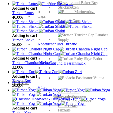
Elbsegler und Baker Boy
Strickmützen
Adding to cart
Turban Lotus
Caps
46,00
€
Baseball Caps
Visoren
Adding to cart
Turban Shakti
Kopftücher und Turbane
56,00
€
Adding to cart
Turban Chandra Night Cap
Fascinators und Haarschmuck
32,00
€
Adding to cart
Turban Zuri
HERREN
56,00
€
Hüte
Atelier Hüte /
Sonderanfertigungen
Bowler und Zylinder
Bucket Hats
Adding to cart
Filzhüte
Turban Yoga