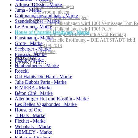
Schutz
Alfonso D’Este - Marke
Handelsvertretungen
Juma - Marke
Showroom mieten
Göttmann caps and hats - Marke
Events @ Hut Falkenhagen
Szendelbacher - Marke
Hut Falkenhagen wird 100! Vernissage Tom R
Le Bonnet - Marke
Hut Falkenhagen wird 100! Feier
House of Christine Headware - Marke
Hutfitting 2018: Für Audi Ascot Renntag
Faustmann - Marke
Offizielle Eröffnung – DIE ALTSTADT lebt!
Grote - Marke
08.08.2019
Seeberger - Marke
Gutscheine
Panizza - Marke
MARKEN
Fiebig - Marke
NEWS | BLOG
Haubenpieper - Marke
Roeckl
Old Habits Die Hard - Marke
Julie Dubois Paris - Marke
RIVIERA - Marke
Béton Ciré - Marke
Altenburger Hut und Kostüm - Marke
Les Belles Vagabondes - Marke
House of Ord
JJ Hats - Marke
Fléchet - Marke
Webahats – Marke
HEMLEY - Marke
Faible and Failure