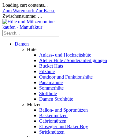
Loading cart contents...
Zum Warenkorb
Zur Kasse
Zwischensumme:
…
Damen
Hüte
Anlass- und Hochzeitshüte
Atelier Hüte / Sonderanfertigungen
Bucket Hats
Filzhüte
Outdoor und Funktionshüte
Panamahüte
Sommerhüte
Stoffhüte
Damen Strohhüte
Mützen
Ballon- und Sportmützen
Baskenmützen
Cabriomützen
Elbsegler und Baker Boy
Strickmützen