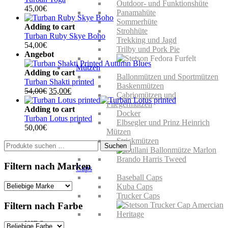
Outdoor- und Funktionshüte
45,00
€
Panamahüte
Sommerhüte
Adding to cart
Strohhüte
Turban Ruby Skye Boho
Trekking und Jagd
54,00
€
Trilby und Pork Pie
Angebot
Mützen
Adding to cart
Ballonmützen und Sportmützen
Turban Shakti printed
Baskenmützen
Ursprünglicher
Aktueller
54,00
€
35,00
€
Cabriomützen und
Preis
Preis
Fliegermützen
war:
ist:
Adding to cart
Docker
54,00€
35,00€.
Turban Lotus printed
Elbsegler und Prinz Heinrich
50,00
€
Mützen
Strickmützen
Suchen
Suchen
nach:
Filtern nach Marken
Caps
Baseball Caps
Kuba Caps
Trucker Caps
Filtern nach Farbe
KIDS