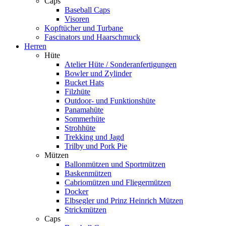
Caps
Baseball Caps
Visoren
Kopftücher und Turbane
Fascinators und Haarschmuck
Herren
Hüte
Atelier Hüte / Sonderanfertigungen
Bowler und Zylinder
Bucket Hats
Filzhüte
Outdoor- und Funktionshüte
Panamahüte
Sommerhüte
Strohhüte
Trekking und Jagd
Trilby und Pork Pie
Mützen
Ballonmützen und Sportmützen
Baskenmützen
Cabriomützen und Fliegermützen
Docker
Elbsegler und Prinz Heinrich Mützen
Strickmützen
Caps