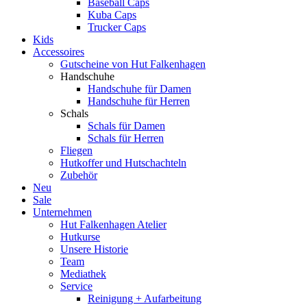
Baseball Caps
Kuba Caps
Trucker Caps
Kids
Accessoires
Gutscheine von Hut Falkenhagen
Handschuhe
Handschuhe für Damen
Handschuhe für Herren
Schals
Schals für Damen
Schals für Herren
Fliegen
Hutkoffer und Hutschachteln
Zubehör
Neu
Sale
Unternehmen
Hut Falkenhagen Atelier
Hutkurse
Unsere Historie
Team
Mediathek
Service
Reinigung + Aufarbeitung