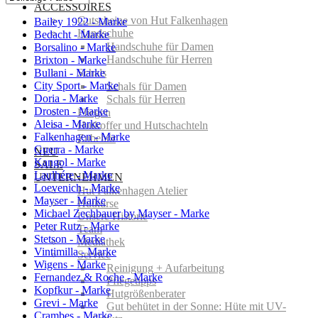
ACCESSOIRES
Gutscheine von Hut Falkenhagen
Bailey 1922 - Marke
Handschuhe
Bedacht - Marke
Handschuhe für Damen
Borsalino - Marke
Handschuhe für Herren
Brixton - Marke
Bullani - Marke
Schals
City Sport - Marke
Schals für Damen
Doria - Marke
Schals für Herren
Drosten - Marke
Fliegen
Aleisa - Marke
Hutkoffer und Hutschachteln
Falkenhagen - Marke
Zubehör
Guerra - Marke
NEU
Kangol - Marke
SALE
Laulhére - Marke
UNTERNEHMEN
Loevenich - Marke
Hut Falkenhagen Atelier
Mayser - Marke
Hutkurse
Michael Zechbauer by Mayser - Marke
Unsere Historie
Peter Rutz - Marke
Team
Stetson - Marke
Mediathek
Vintimilla - Marke
Service
Wigens - Marke
Reinigung + Aufarbeitung
Fernandez & Roche - Marke
Pflegetipps
Kopfkur - Marke
Hutgrößenberater
Grevi - Marke
Gut behütet in der Sonne: Hüte mit UV-
Crambes - Marke