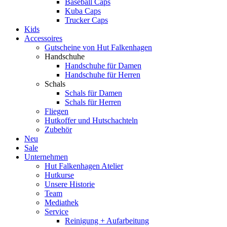
Baseball Caps
Kuba Caps
Trucker Caps
Kids
Accessoires
Gutscheine von Hut Falkenhagen
Handschuhe
Handschuhe für Damen
Handschuhe für Herren
Schals
Schals für Damen
Schals für Herren
Fliegen
Hutkoffer und Hutschachteln
Zubehör
Neu
Sale
Unternehmen
Hut Falkenhagen Atelier
Hutkurse
Unsere Historie
Team
Mediathek
Service
Reinigung + Aufarbeitung