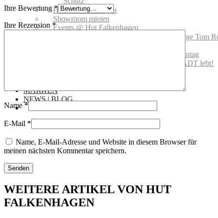
Schutz
Ihre Bewertung
*
Handelsvertretungen
Showroom mieten
Ihre Rezension
*
Events @ Hut Falkenhagen
Hut Falkenhagen wird 100! Vernissage Tom R
Hut Falkenhagen wird 100! Feier
Hutfitting 2018: Für Audi Ascot Renntag
Offizielle Eröffnung – DIE ALTSTADT lebt!
08.08.2019
Gutscheine
MARKEN
NEWS | BLOG
Name
*
E-Mail
*
Name, E-Mail-Adresse und Website in diesem Browser für
meinen nächsten Kommentar speichern.
WEITERE ARTIKEL VON HUT
FALKENHAGEN