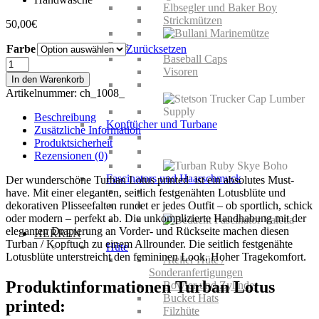
Elbsegler und Baker Boy
Strickmützen
50,00
€
Caps
Farbe
Zurücksetzen
Baseball Caps
Turban
Visoren
Lotus
In den Warenkorb
printed
Artikelnummer:
ch_1008_
Menge
Beschreibung
Kopftücher und Turbane
Zusätzliche Information
Produktsicherheit
Rezensionen (0)
Fascinators und Haarschmuck
Der wunderschöne Turban Lotus printed ist ein absolutes Must-
have. Mit einer eleganten, seitlich festgenähten Lotusblüte und
dekorativen Plisseefalten rundet er jedes Outfit – ob sportlich, schick
oder modern – perfekt ab. Die unkomplizierte Handhabung mit der
eleganten Drapierung an Vorder- und Rückseite machen diesen
HERREN
Turban / Kopftuch zu einem Allrounder. Die seitlich festgenähte
Hüte
Lotusblüte unterstreicht den femininen Look. Hoher Tragekomfort.
Atelier Hüte /
Sonderanfertigungen
Produktinformationen Turban Lotus
Bowler und Zylinder
Bucket Hats
printed:
Filzhüte