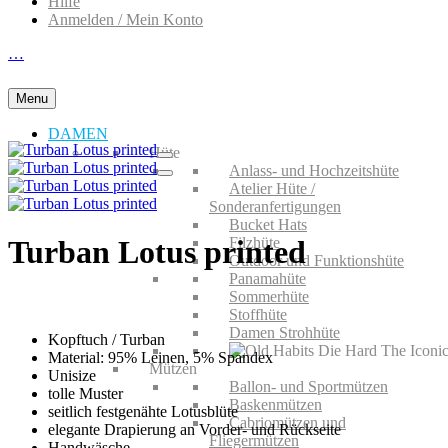
Hilfe
Anmelden / Mein Konto
…
Menu
DAMEN
Hüte
Anlass- und Hochzeitshüte
Atelier Hüte /
Sonderanfertigungen
Bucket Hats
Filzhüte
Turban Lotus printed
Outdoor und Funktionshüte
Panamahüte
Sommerhüte
Stoffhüte
Damen Strohhüte
Kopftuch / Turban
Material: 95% Leinen, 5% Spandex
Mützen
Unisize
Ballon- und Sportmützen
tolle Muster
Baskenmützen
seitlich festgenähte Lotusblüte
Cabriomützen und
elegante Drapierung an Vorder- und Rückseite
Fliegermützen
Handwäsche