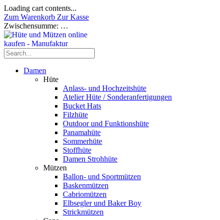
Loading cart contents...
Zum Warenkorb
Zur Kasse
Zwischensumme:
…
Damen
Hüte
Anlass- und Hochzeitshüte
Atelier Hüte / Sonderanfertigungen
Bucket Hats
Filzhüte
Outdoor und Funktionshüte
Panamahüte
Sommerhüte
Stoffhüte
Damen Strohhüte
Mützen
Ballon- und Sportmützen
Baskenmützen
Cabriomützen
Elbsegler und Baker Boy
Strickmützen