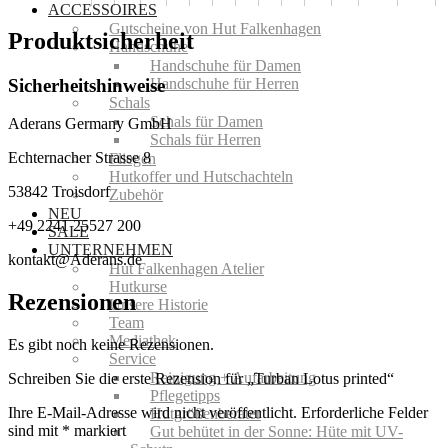
ACCESSOIRES
Gutscheine von Hut Falkenhagen
Produktsicherheit
Handschuhe
Handschuhe für Damen
Sicherheitshinweise
Handschuhe für Herren
Schals
Schals für Damen
Aderans Germany GmbH
Schals für Herren
Echternacher Strasse 8
Fliegen
Hutkoffer und Hutschachteln
53842 Troisdorf
Zubehör
NEU
+49 2241 25527 200
SALE
UNTERNEHMEN
kontakt@Aderans.de
Hut Falkenhagen Atelier
Hutkurse
Rezensionen
Unsere Historie
Team
Mediathek
Es gibt noch keine Rezensionen.
Service
Reinigung + Aufarbeitung
Schreiben Sie die erste Rezension für „Turban Lotus printed“
Pflegetipps
Ihre E-Mail-Adresse wird nicht veröffentlicht.
Erforderliche Felder
Hutgrößenberater
sind mit
*
markiert
Gut behütet in der Sonne: Hüte mit UV-