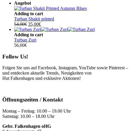
Angebot
Adding to cart
Turban Shakti printed
Ursprünglicher
Aktueller
54,00
€
35,00
€
Preis
Preis
war:
ist:
Adding to cart
54,00€
35,00€.
Turban Zuri
56,00
€
Follow Us!
Folgen Sie uns auf Facebook, Instagram, YouTube sowie Pinterest –
und entdecken aktuelle Trends, Neuigkeiten von
Hut Falkenhagen und exklusive Aktionen!
Öffnungszeiten / Kontakt
Montag – Freitag: 10.00 – 19.00 Uhr
Samstag: 10.00 – 18.00 Uhr
Gebr. Falkenhagen oHG