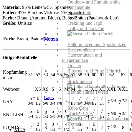
Outdoor- und Funktionshüte
Material:
95% Leinen, 5% Spandex
Panamahüte
Futter:
95% Bambus Viskose, 5% Spandex
Sommerhüte
Farbe:
Braun (Autumn Blues), Beige/Braun (Patchwork Leo)
Strohhüte
Größe:
Unisize
Trekking und Jagd
Trilby und Pork Pie
Farbe
Braun, Braun/Beige
Mützen
Ballonmützen und Sportmützen
Baskenmützen
Cabriomützen und
Hutgrößentabelle
Fliegermützen
Docker
Elbsegler und Prinz Heinrich
Kopfumfang
51
52
53
54
55
56
57
58
59
60
61
62
63
6
Mützen
in cm
Strickmützen
Weltweit
XS
XS
S
S
M
M
L
L
XL
XL
XXL
XXL
Caps
6
6
6
6
6
7
7
7
7
7
3/4
7/8
USA
7
7
7
Baseball Caps
3/8
1/2
5/8
3/4
7/8
1/8
1/4
3/8
1/2
5/8
Kuba Caps
6
6
6
6
6
6
7
7
7
7
Trucker Caps
5/8
3/4
ENGLISH
7
7
7
1/4
3/8
1/2
5/8
3/4
7/8
1/8
1/4
3/8
1/2
7
2
3
4
5
6
1/2
POINTS
2
3
4
5
6
7
8
7
1/2
1/2
1/2
1/2
1/2
1
KIDS