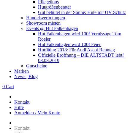
Pflegetipps
Hutgrößenberater
Gut behütet in der Sonne: Hüte mit UV-Schutz
Handelsvertretungen
Showroom mieten
Events @ Hut Falkenhagen
Hut Falkenhagen wird 100! Vernissage Tom
Roeler
Hut Falkenhagen wird 100! Feier
Hutfitting 2018: Für Audi Ascot Renntag
Offizielle Eröffnung – DIE ALTSTADT lebt!
08.08.2019
Gutscheine
Marken
News | Blog
0
Cart
Kontakt
Hilfe
Anmelden / Mein Konto
Kontakt