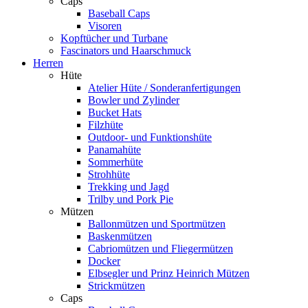
Caps
Baseball Caps
Visoren
Kopftücher und Turbane
Fascinators und Haarschmuck
Herren
Hüte
Atelier Hüte / Sonderanfertigungen
Bowler und Zylinder
Bucket Hats
Filzhüte
Outdoor- und Funktionshüte
Panamahüte
Sommerhüte
Strohhüte
Trekking und Jagd
Trilby und Pork Pie
Mützen
Ballonmützen und Sportmützen
Baskenmützen
Cabriomützen und Fliegermützen
Docker
Elbsegler und Prinz Heinrich Mützen
Strickmützen
Caps