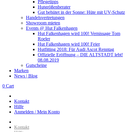
Pflegetipps
Hutgrößenberater
Gut behütet in der Sonne: Hüte mit UV-Schutz
Handelsvertretungen
Showroom mieten
Events @ Hut Falkenhagen
Hut Falkenhagen wird 100! Vernissage Tom
Roeler
Hut Falkenhagen wird 100! Feier
Hutfitting 2018: Für Audi Ascot Renntag
Offizielle Eröffnung – DIE ALTSTADT lebt!
08.08.2019
Gutscheine
Marken
News | Blog
0
Cart
Kontakt
Hilfe
Anmelden / Mein Konto
Kontakt