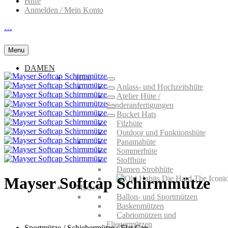
Hilfe
Anmelden / Mein Konto
…
Menu
DAMEN
Hüte
Anlass- und Hochzeitshüte
Atelier Hüte /
Sonderanfertigungen
Bucket Hats
Filzhüte
Outdoor und Funktionshüte
Panamahüte
Sommerhüte
Stoffhüte
Damen Strohhüte
Mayser Softcap Schirmmütze
Mützen
Ballon- und Sportmützen
Baskenmützen
Cabriomützen und
Fliegermützen
Sportmütze / Schiebermütze / Flat Cap