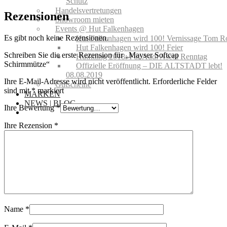
Schutz
Handelsvertretungen
Rezensionen
Showroom mieten
Events @ Hut Falkenhagen
Es gibt noch keine Rezensionen.
Hut Falkenhagen wird 100! Vernissage Tom R
Hut Falkenhagen wird 100! Feier
Schreiben Sie die erste Rezension für „Mayser Softcap
Hutfitting 2018: Für Audi Ascot Renntag
Schirmmütze“
Offizielle Eröffnung – DIE ALTSTADT lebt!
08.08.2019
Ihre E-Mail-Adresse wird nicht veröffentlicht.
Erforderliche Felder
Gutscheine
sind mit
*
markiert
MARKEN
NEWS | BLOG
Ihre Bewertung
*
Ihre Rezension
*
Name
*