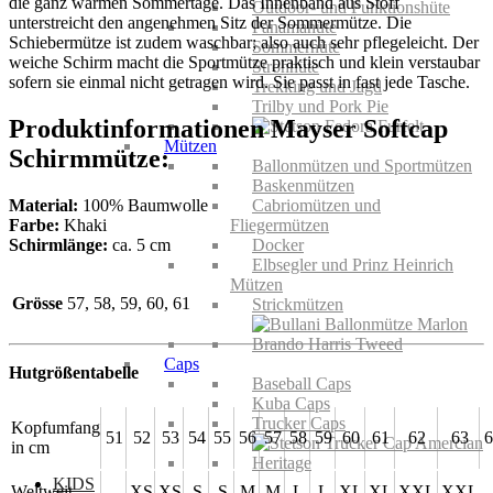
die ganz warmen Sommertage. Das Innenband aus Stoff
Outdoor- und Funktionshüte
unterstreicht den angenehmen Sitz der Sommermütze. Die
Panamahüte
Schiebermütze ist zudem waschbar; also auch sehr pflegeleicht. Der
Sommerhüte
weiche Schirm macht die Sportmütze praktisch und klein verstaubar
Strohhüte
sofern sie einmal nicht getragen wird. Sie passt in fast jede Tasche.
Trekking und Jagd
Trilby und Pork Pie
Produktinformationen Mayser Softcap
Mützen
Schirmmütze:
Ballonmützen und Sportmützen
Baskenmützen
Material:
100% Baumwolle
Cabriomützen und
Farbe:
Khaki
Fliegermützen
Schirmlänge:
ca. 5 cm
Docker
Elbsegler und Prinz Heinrich
Mützen
Grösse
57, 58, 59, 60, 61
Strickmützen
Caps
Hutgrößentabelle
Baseball Caps
Kuba Caps
Trucker Caps
Kopfumfang
51
52
53
54
55
56
57
58
59
60
61
62
63
6
in cm
KIDS
Weltweit
XS
XS
S
S
M
M
L
L
XL
XL
XXL
XXL