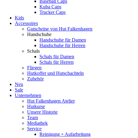
Baseball Caps
Kuba Caps
Trucker Caps
Kids
Accessoires
Gutscheine von Hut Falkenhagen
Handschuhe
Handschuhe für Damen
Handschuhe für Herren
Schals
Schals für Damen
Schals für Herren
Fliegen
Hutkoffer und Hutschachteln
Zubehör
Neu
Sale
Unternehmen
Hut Falkenhagen Atelier
Hutkurse
Unsere Historie
Team
Mediathek
Service
Reinigung + Aufarbeitung