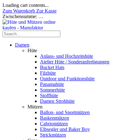
Loading cart contents...
Zum Warenkorb
Zur Kasse
Zwischensumme:
…
Damen
Hüte
Anlass- und Hochzeitshüte
Atelier Hüte / Sonderanfertigungen
Bucket Hats
Filzhüte
Outdoor und Funktionshüte
Panamahüte
Sommerhüte
Stoffhüte
Damen Strohhüte
Mützen
Ballon- und Sportmützen
Baskenmützen
Cabriomützen
Elbsegler und Baker Boy
Strickmützen