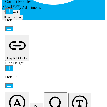
Content Modules
Font Size
Accessibility Adjustments
Statement
Hide Toolbar
Default
Highlight Links
Line Height
Default