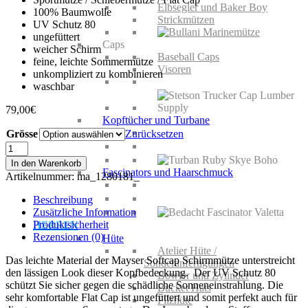
Elbsegler und Baker Boy
100% Baumwolle
Strickmützen
UV Schutz 80
ungefüttert
Caps
weicher Schirm
Baseball Caps
feine, leichte Sommermütze
Visoren
unkompliziert zu kombinieren
waschbar
79,00
€
Kopftücher und Turbane
Grösse
Zurücksetzen
Mayser
Softcap
In den Warenkorb
Schirmmütze
Fascinators und Haarschmuck
Artikelnummer:
ma_1280181_
Menge
Beschreibung
Zusätzliche Information
Produktsicherheit
HERREN
Rezensionen (0)
Hüte
Atelier Hüte /
Das leichte Material der Mayser Softcap Schirmmütze unterstreicht
Sonderanfertigungen
den lässigen Look dieser Kopfbedeckung. Der UV Schutz 80
Bowler und Zylinder
schützt Sie sicher gegen die schädliche Sonneneinstrahlung. Die
Bucket Hats
sehr komfortable Flat Cap ist ungefüttert und somit perfekt auch für
Filzhüte