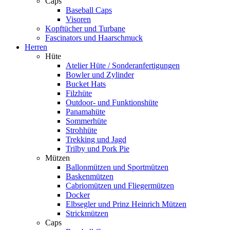
Caps
Baseball Caps
Visoren
Kopftücher und Turbane
Fascinators und Haarschmuck
Herren
Hüte
Atelier Hüte / Sonderanfertigungen
Bowler und Zylinder
Bucket Hats
Filzhüte
Outdoor- und Funktionshüte
Panamahüte
Sommerhüte
Strohhüte
Trekking und Jagd
Trilby und Pork Pie
Mützen
Ballonmützen und Sportmützen
Baskenmützen
Cabriomützen und Fliegermützen
Docker
Elbsegler und Prinz Heinrich Mützen
Strickmützen
Caps