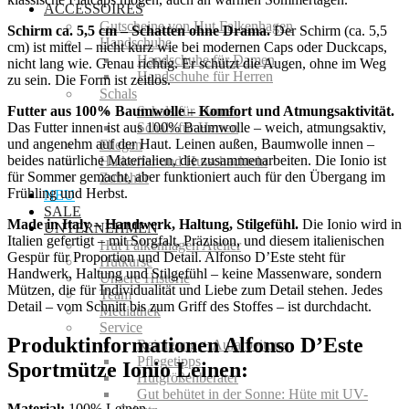
ACCESSOIRES
Gutscheine von Hut Falkenhagen
Schirm ca. 5,5 cm – Schatten ohne Drama.
Der Schirm (ca. 5,5
Handschuhe
cm) ist mittel – nicht kurz wie bei modernen Caps oder Duckcaps,
Handschuhe für Damen
nicht lang wie. Genau richtig. Er schützt die Augen, ohne im Weg
Handschuhe für Herren
zu sein. Die Form ist zeitlos.
Schals
Futter aus 100% Baumwolle – Komfort und Atmungsaktivität.
Schals für Damen
Das Futter innen ist aus 100% Baumwolle – weich, atmungsaktiv,
Schals für Herren
und angenehm auf der Haut. Leinen außen, Baumwolle innen –
Fliegen
beides natürliche Materialien, die zusammenarbeiten. Die Ionio ist
Hutkoffer und Hutschachteln
für Sommer gemacht, aber funktioniert auch für den Übergang im
Zubehör
Frühling und Herbst.
NEU
SALE
Made in Italy – Handwerk, Haltung, Stilgefühl.
Die Ionio wird in
UNTERNEHMEN
Italien gefertigt – mit Sorgfalt, Präzision, und diesem italienischen
Hut Falkenhagen Atelier
Gespür für Proportion und Detail. Alfonso D’Este steht für
Hutkurse
Handwerk, Haltung und Stilgefühl – keine Massenware, sondern
Unsere Historie
Mützen, die für Individualität und Liebe zum Detail stehen. Jedes
Team
Detail – vom Schnitt bis zum Griff des Stoffes – ist durchdacht.
Mediathek
Service
Produktinformationen Alfonso D’Este
Reinigung + Aufarbeitung
Pflegetipps
Sportmütze Ionio Leinen:
Hutgrößenberater
Gut behütet in der Sonne: Hüte mit UV-
Material:
100% Leinen