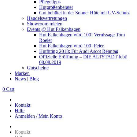
Pflegetipps
Hutgrößenberater
Gut behütet in der Sonne: Hüte mit UV-Schutz
Handelsvertretungen
Showroom mieten
Events @ Hut Falkenhagen
Hut Falkenhagen wird 100! Vernissage Tom
Roeler
Hut Falkenhagen wird 100! Feier
Hutfitting 2018: Für Audi Ascot Renntag
Offizielle Eröffnung – DIE ALTSTADT lebt!
08.08.2019
Gutscheine
Marken
News | Blog
0
Cart
Kontakt
Hilfe
Anmelden / Mein Konto
Kontakt