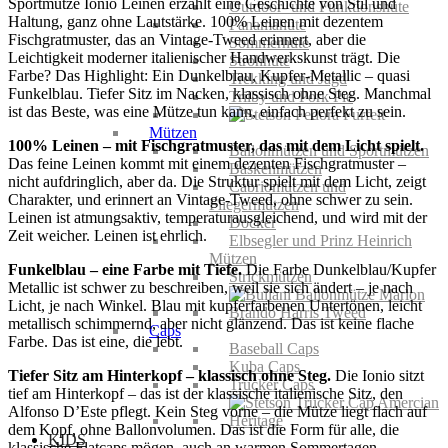
Sportmütze Ionio Leinen erzählt eine Geschichte von Stil und
Outdoor- und Funktionshüte
Haltung, ganz ohne Lautstärke. 100% Leinen mit dezentem
Panamahüte
Fischgratmuster, das an Vintage-Tweed erinnert, aber die
Sommerhüte
Leichtigkeit moderner italienischer Handwerkskunst trägt. Die
Strohhüte
Farbe? Das Highlight: Ein Dunkelblau, Kupfer-Metallic – quasi
Trekking und Jagd
Funkelblau. Tiefer Sitz im Nacken, klassisch ohne Steg. Manchmal
Trilby und Pork Pie
ist das Beste, was eine Mütze tun kann, einfach perfekt zu sein.
Mützen
100% Leinen – mit Fischgratmuster, das mit dem Licht spielt.
Ballonmützen und Sportmützen
Das feine Leinen kommt mit einem dezenten Fischgratmuster –
Baskenmützen
nicht aufdringlich, aber da. Die Struktur spielt mit dem Licht, zeigt
Cabriomützen und
Charakter, und erinnert an Vintage-Tweed, ohne schwer zu sein.
Fliegermützen
Leinen ist atmungsaktiv, temperaturausgleichend, und wird mit der
Docker
Zeit weicher. Leinen ist ehrlich.
Elbsegler und Prinz Heinrich
Mützen
Funkelblau – eine Farbe mit Tiefe.
Die Farbe Dunkelblau/Kupfer
Strickmützen
Metallic ist schwer zu beschreiben, weil sie sich ändert – je nach
Licht, je nach Winkel. Blau mit kupferfarbenen Untertönen, leicht
metallisch schimmernd, aber nicht glänzend. Das ist keine flache
Caps
Farbe. Das ist eine, die lebt.
Baseball Caps
Kuba Caps
Tiefer Sitz am Hinterkopf – klassisch ohne Steg.
Die Ionio sitzt
Trucker Caps
tief am Hinterkopf – das ist der klassische italienische Sitz, den
Alfonso D’Este pflegt. Kein Steg vorne – die Mütze liegt flach auf
dem Kopf, ohne Ballonvolumen. Das ist die Form für alle, die
KIDS
klassische Flatcaps mögen, auch an warmen Sommertagen.