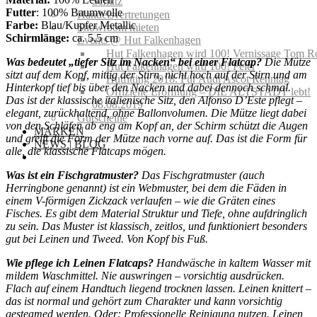
Schutz
Futter
: 100% Baumwolle
Handelsvertretungen
Farbe:
Blau/Kupfer Metallic
Showroom mieten
Schirmlänge:
ca. 5,5 cm
Events @ Hut Falkenhagen
Hut Falkenhagen wird 100! Vernissage Tom R
Was bedeutet „tiefer Sitz im Nacken“ bei einer Flatcap?
Die Mütze
Hut Falkenhagen wird 100! Feier
sitzt auf dem Kopf, mittig der Stirn, nicht hoch auf der Stirn und am
Hutfitting 2018: Für Audi Ascot Renntag
Hinterkopf tief bis über den Nacken und dabei dennoch schmal.
Offizielle Eröffnung – DIE ALTSTADT lebt!
Das ist der klassische italienische Sitz, den Alfonso D’Este pflegt –
08.08.2019
elegant, zurückhaltend, ohne Ballonvolumen. Die Mütze liegt dabei
Gutscheine
von den Schläfen ab eng am Kopf an, der Schirm schützt die Augen
MARKEN
und greift die Form der Mütze nach vorne auf. Das ist die Form für
NEWS | BLOG
alle, die klassische Flatcaps mögen.
Was ist ein Fischgratmuster?
Das Fischgratmuster (auch
Herringbone genannt) ist ein Webmuster, bei dem die Fäden in
einem V-förmigen Zickzack verlaufen – wie die Gräten eines
Fisches. Es gibt dem Material Struktur und Tiefe, ohne aufdringlich
zu sein. Das Muster ist klassisch, zeitlos, und funktioniert besonders
gut bei Leinen und Tweed. Von Kopf bis Fuß.
Wie pflege ich Leinen Flatcaps?
Handwäsche in kaltem Wasser mit
mildem Waschmittel. Nie auswringen – vorsichtig ausdrücken.
Flach auf einem Handtuch liegend trocknen lassen. Leinen knittert –
das ist normal und gehört zum Charakter und kann vorsichtig
gesteamed werden. Oder: Professionelle Reinigung nutzen. Leinen