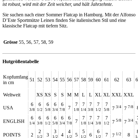
ist robust, wird mit der Zeit weicher, und hält Jahrzehnte.
Sie suchen nach einer Sommer Flatcap in Hamburg. Mit der Alfonso
D’Este Sportmütze Leinen finden Sie italienischen Stil und eine
klassische Flatcap mit tiefem Sitz.
Grösse
55, 56, 57, 58, 59
Hutgrößentabelle
Kopfumfang
51
52
53
54
55
56
57
58
59
60
61
62
63
6
in cm
Weltweit
XS
XS
S
S
M
M
L
L
XL
XL
XXL
XXL
6
6
6
6
6
7
7
7
7
7
3/4
7/8
USA
7
7
7
3/8
1/2
5/8
3/4
7/8
1/8
1/4
3/8
1/2
5/8
6
6
6
6
6
6
7
7
7
7
5/8
3/4
ENGLISH
7
7
7
1/4
3/8
1/2
5/8
3/4
7/8
1/8
1/4
3/8
1/2
7
2
3
4
5
6
1/2
POINTS
2
3
4
5
6
7
8
7
1/2
1/2
1/2
1/2
1/2
1