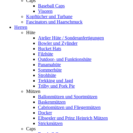
Caps
Baseball Caps
Visoren
Kopftücher und Turbane
Fascinators und Haarschmuck
Herren
Hüte
Atelier Hüte / Sonderanfertigungen
Bowler und Zylinder
Bucket Hats
Filzhüte
Outdoor- und Funktionshüte
Panamahüte
Sommerhüte
Strohhüte
Trekking und Jagd
Trilby und Pork Pie
Mützen
Ballonmützen und Sportmützen
Baskenmützen
Cabriomützen und Fliegermützen
Docker
Elbsegler und Prinz Heinrich Mützen
Strickmützen
Caps