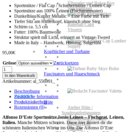
Elbsegler und Baker Boy
Sportmütze / Flat Cap / Schiebermütze / Leinen Cap
Strickmützen
Sportmütze aus 100% Leinen (Fischgratmuster)
Dunkelblau/Kupfer Metallic – Eine Farbe mit Tiefe
Caps
Tiefer Sitz am Hinterkopf, klassisch ohne Steg
Baseball Caps
Schirm ca. 5,5 cm
Visoren
Futter: 100% Baumwolle
Struktur spielt mit Licht, erinnert an Vintage-Tweed
Made in Italy – Handwerk, Haltung, Stilgefühl
Kopftücher und Turbane
95,00
€
Grösse
Zurücksetzen
Alfonso
D'Este
Fascinators und Haarschmuck
In den Warenkorb
Sportmütze
Artikelnummer:
al_556991_
Ionio
Leinen
Beschreibung
Menge
Zusätzliche Information
HERREN
Produktsicherheit
Hüte
Rezensionen (0)
Atelier Hüte /
Sonderanfertigungen
Alfonso D’Este Sportmütze Ionio Leinen – Fischgrat, Leinen,
Bowler und Zylinder
Italien.
Manche Mützen schreien. Diese hier flüstert dir die
Bucket Hats
schönsten Italienischen Wörter ins Ohr. Die Alfonso D’Este
Filzhüte