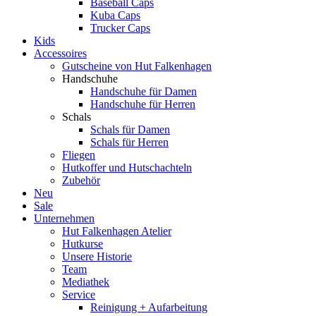
Baseball Caps
Kuba Caps
Trucker Caps
Kids
Accessoires
Gutscheine von Hut Falkenhagen
Handschuhe
Handschuhe für Damen
Handschuhe für Herren
Schals
Schals für Damen
Schals für Herren
Fliegen
Hutkoffer und Hutschachteln
Zubehör
Neu
Sale
Unternehmen
Hut Falkenhagen Atelier
Hutkurse
Unsere Historie
Team
Mediathek
Service
Reinigung + Aufarbeitung