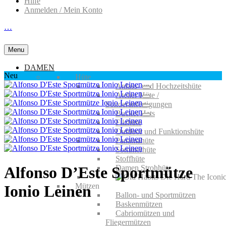
Hilfe
Anmelden / Mein Konto
…
Menu
DAMEN
Neu
Hüte
Anlass- und Hochzeitshüte
Atelier Hüte /
Sonderanfertigungen
Bucket Hats
Filzhüte
Outdoor und Funktionshüte
Panamahüte
Sommerhüte
Stoffhüte
Damen Strohhüte
Alfonso D’Este Sportmütze
Mützen
Ionio Leinen
Ballon- und Sportmützen
Baskenmützen
Cabriomützen und
Fliegermützen