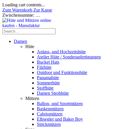
Loading cart contents...
Zum Warenkorb
Zur Kasse
Zwischensumme:
…
Damen
Hüte
Anlass- und Hochzeitshüte
Atelier Hüte / Sonderanfertigungen
Bucket Hats
Filzhüte
Outdoor und Funktionshüte
Panamahüte
Sommerhüte
Stoffhüte
Damen Strohhüte
Mützen
Ballon- und Sportmützen
Baskenmützen
Cabriomützen
Elbsegler und Baker Boy
Strickmützen