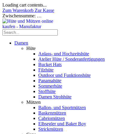
Loading cart contents...
Zum Warenkorb
Zur Kasse
Zwischensumme:
…
Damen
Hüte
Anlass- und Hochzeitshüte
Atelier Hüte / Sonderanfertigungen
Bucket Hats
Filzhüte
Outdoor und Funktionshüte
Panamahüte
Sommerhüte
Stoffhüte
Damen Strohhüte
Mützen
Ballon- und Sportmützen
Baskenmützen
Cabriomützen
Elbsegler und Baker Boy
Strickmützen