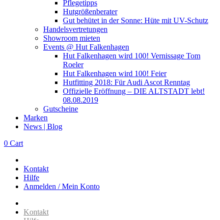
Pflegetipps
Hutgrößenberater
Gut behütet in der Sonne: Hüte mit UV-Schutz
Handelsvertretungen
Showroom mieten
Events @ Hut Falkenhagen
Hut Falkenhagen wird 100! Vernissage Tom
Roeler
Hut Falkenhagen wird 100! Feier
Hutfitting 2018: Für Audi Ascot Renntag
Offizielle Eröffnung – DIE ALTSTADT lebt!
08.08.2019
Gutscheine
Marken
News | Blog
0
Cart
Kontakt
Hilfe
Anmelden / Mein Konto
Kontakt