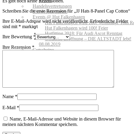
Schutz
Es gibt noch keine Rezensionen.
Handelsvertretungen
Schreiben Sie die erste Rezension für „JJ Hats 8-Panel Cap Cotton“
Showroom mieten
Events @ Hut Falkenhagen
Ihre E-Mail-Adresse wird nicht veröffentlicht.
Erforderliche Felder
Hut Falkenhagen wird 100! Vernissage Tom R
sind mit
*
markiert
Hut Falkenhagen wird 100! Feier
Hutfitting 2018: Für Audi Ascot Renntag
Ihre Bewertung
*
Offizielle Eröffnung – DIE ALTSTADT lebt!
08.08.2019
Ihre Rezension
*
Gutscheine
MARKEN
NEWS | BLOG
Name
*
E-Mail
*
Name, E-Mail-Adresse und Website in diesem Browser für
meinen nächsten Kommentar speichern.