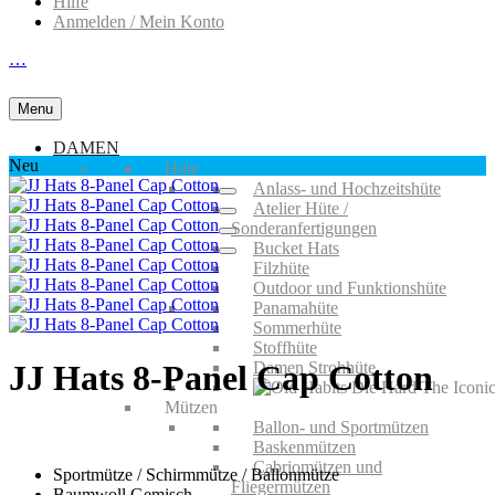
Hilfe
Anmelden / Mein Konto
…
Menu
DAMEN
Neu
Hüte
Anlass- und Hochzeitshüte
Atelier Hüte /
Sonderanfertigungen
Bucket Hats
Filzhüte
Outdoor und Funktionshüte
Panamahüte
Sommerhüte
Stoffhüte
Damen Strohhüte
JJ Hats 8-Panel Cap Cotton
Mützen
Ballon- und Sportmützen
Baskenmützen
Cabriomützen und
Sportmütze / Schirmmütze / Ballonmütze
Fliegermützen
Baumwoll Gemisch