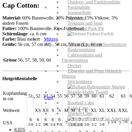
Outdoor- und Funktionshüte
Cap Cotton:
Panamahüte
Sommerhüte
Material:
60% Baumwolle, 20% Polyester, 15% Viskose, 5%
Strohhüte
andere Fasern
Trekking und Jagd
Futter:
100% Baumwolle, Rips-Futterband
Trilby und Pork Pie
Schirmlänge
: ca. 6 cm
Farbe:
Blau meliert
Mützen
Größe:
56 cm, 57 cm (M) , 58 cm, 59 cm (L) , 60 cm
Ballonmützen und Sportmützen
Baskenmützen
Cabriomützen und
Grösse
56, 57, 58, 59, 60
Fliegermützen
Docker
Elbsegler und Prinz Heinrich
Mützen
Hutgrößentabelle
Strickmützen
Kopfumfang
51
52
53
54
55
56
57
58
59
60
61
62
63
6
Caps
in cm
Baseball Caps
Kuba Caps
Weltweit
XS
XS
S
S
M
M
L
L
XL
XL
XXL
XXL
Trucker Caps
6
6
6
6
6
7
7
7
7
7
3/4
7/8
USA
7
7
7
3/8
1/2
5/8
3/4
7/8
1/8
1/4
3/8
1/2
5/8
KIDS