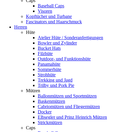
Caps
Baseball Caps
Visoren
Kopftücher und Turbane
Fascinators und Haarschmuck
Herren
Hüte
Atelier Hüte / Sonderanfertigungen
Bowler und Zylinder
Bucket Hats
Filzhüte
Outdoor- und Funktionshüte
Panamahüte
Sommerhüte
Strohhüte
Trekking und Jagd
Trilby und Pork Pie
Mützen
Ballonmützen und Sportmützen
Baskenmützen
Cabriomützen und Fliegermützen
Docker
Elbsegler und Prinz Heinrich Mützen
Strickmützen
Caps