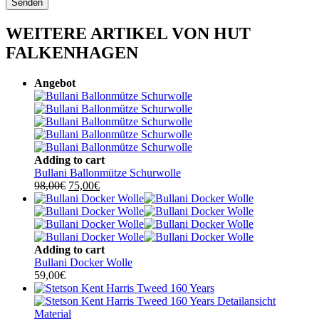
WEITERE ARTIKEL VON HUT
FALKENHAGEN
Angebot
Adding to cart
Bullani Ballonmütze Schurwolle
Ursprünglicher
Aktueller
98,00
€
75,00
€
Preis
Preis
war:
ist:
98,00€
75,00€.
Adding to cart
Bullani Docker Wolle
59,00
€