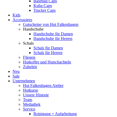
Baseball Caps
Kuba Caps
Trucker Caps
Kids
Accessoires
Gutscheine von Hut Falkenhagen
Handschuhe
Handschuhe für Damen
Handschuhe für Herren
Schals
Schals für Damen
Schals für Herren
Fliegen
Hutkoffer und Hutschachteln
Zubehör
Neu
Sale
Unternehmen
Hut Falkenhagen Atelier
Hutkurse
Unsere Historie
Team
Mediathek
Service
Reinigung + Aufarbeitung