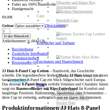
Elbsegler und Baker Boy
Futter aus 100% Baumwolle
Strickmützen
Handgemacht
Caps
69,00
€
Baseball Caps
Visoren
Grösse
Zurücksetzen
JJ
Hats
In den Warenkorb
8-
Artikelnummer:
jj_6641126_
Kopftücher und Turbane
Panel
Cap
Beschreibung
Cotton
Zusätzliche Information
Menge
Produktsicherheit
Fascinators und Haarschmuck
Rezensionen (0)
JJ Hats 8-Panel Cap Cotton
– Handwerk, das Geschichte
schreibt. Die legendäre New Yorker Marke
JJ Hats
bringt mit dieser
handgemachten 8-Panel Cap ein Stück Stilgeschichte nach Europa.
HERREN
Das dezente
8-Panel-Design
verleiht Volumen und Charakter. Innen
Hüte
sorgt ein
Baumwollfutter mit Rips-Futterband
für Komfort und
Atelier Hüte /
langlebige Passform. Ballonmütze, Sportmütze oder Schirmmütze –
Sonderanfertigungen
diese Cap ist vielseitig, authentisch und ein klares Stil-Statement.
Bowler und Zylinder
Bucket Hats
Produktinformationen JJ Hats 8-Panel
Filzhüte