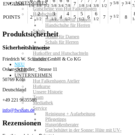
6
6
6
6
6
6
7
7
7
7
ACCESSOIRES
5/8
3/4
ENGLISH
7
7
7
1/4
3/8
1/2
5/8
3/4
7/8
1/8
1/4
3/8
1/2
7
Gutscheine von Hut Falkenhagen
2
3
4
5
6
Handschuhe
1/2
POINTS
2
3
4
5
6
7
8
7
1/2
1/2
1/2
1/2
1/2
1
Handschuhe für Damen
Handschuhe für Herren
Schals
Produktsicherheit
Schals für Damen
Schals für Herren
Sicherheitshinweise
Fliegen
Hutkoffer und Hutschachteln
Zubehör
Friedrich W. Schneider GmbH & Co KG
NEU
Oskar- Schindler_ Strasse 11
SALE
UNTERNEHMEN
50769 Köln
Hut Falkenhagen Atelier
Hutkurse
Deutschland
Unsere Historie
Team
+49 221 9635580
Mediathek
Service
info@fwshats.de
Reinigung + Aufarbeitung
Pflegetipps
Rezensionen
Hutgrößenberater
Gut behütet in der Sonne: Hüte mit UV-