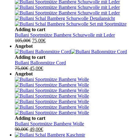
Adding to cart
Bullani Sportmütze Bamberg Schurwolle mit Leder
Ursprünglicher
Aktueller
105,00
€
75,00
€
Preis
Preis
Angebot
war:
ist:
105,00€
75,00€.
Adding to cart
Bullani Ballonmütze Cord
Ursprünglicher
Aktueller
75,00
€
45,00
€
Preis
Preis
Angebot
war:
ist:
75,00€
45,00€.
Adding to cart
Bullani Sportmütze Bamberg Wolle
Ursprünglicher
Aktueller
90,00
€
49,00
€
Preis
Preis