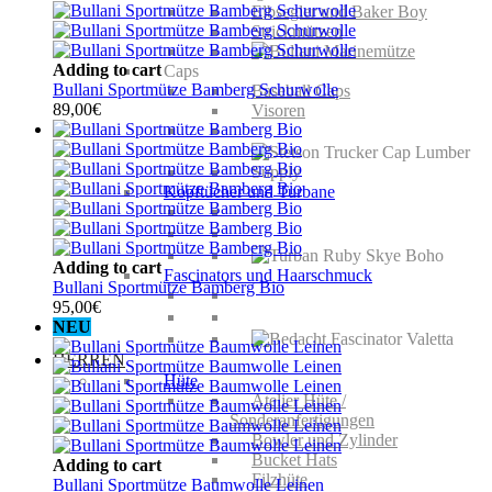
Elbsegler und Baker Boy
Strickmützen
Adding to cart
Caps
Bullani Sportmütze Bamberg Schurwolle
Baseball Caps
89,00
€
Visoren
Kopftücher und Turbane
Adding to cart
Fascinators und Haarschmuck
Bullani Sportmütze Bamberg Bio
95,00
€
NEU
HERREN
Hüte
Atelier Hüte /
Sonderanfertigungen
Bowler und Zylinder
Bucket Hats
Adding to cart
Filzhüte
Bullani Sportmütze Baumwolle Leinen