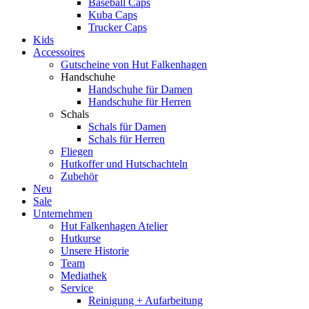
Baseball Caps
Kuba Caps
Trucker Caps
Kids
Accessoires
Gutscheine von Hut Falkenhagen
Handschuhe
Handschuhe für Damen
Handschuhe für Herren
Schals
Schals für Damen
Schals für Herren
Fliegen
Hutkoffer und Hutschachteln
Zubehör
Neu
Sale
Unternehmen
Hut Falkenhagen Atelier
Hutkurse
Unsere Historie
Team
Mediathek
Service
Reinigung + Aufarbeitung