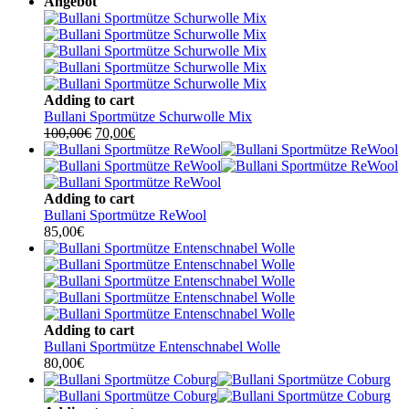
Angebot
Adding to cart
Bullani Sportmütze Schurwolle Mix
Ursprünglicher
Aktueller
100,00
€
70,00
€
Preis
Preis
war:
ist:
100,00€
70,00€.
Adding to cart
Bullani Sportmütze ReWool
85,00
€
Adding to cart
Bullani Sportmütze Entenschnabel Wolle
80,00
€