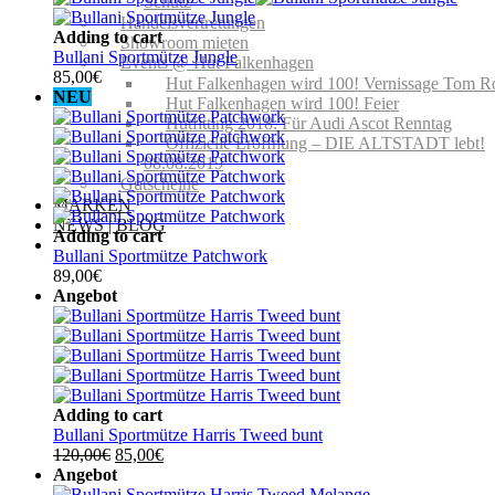
Schutz
Handelsvertretungen
Adding to cart
Showroom mieten
Bullani Sportmütze Jungle
Events @ Hut Falkenhagen
85,00
€
Hut Falkenhagen wird 100! Vernissage Tom R
NEU
Hut Falkenhagen wird 100! Feier
Hutfitting 2018: Für Audi Ascot Renntag
Offizielle Eröffnung – DIE ALTSTADT lebt!
08.08.2019
Gutscheine
MARKEN
NEWS | BLOG
Adding to cart
Bullani Sportmütze Patchwork
89,00
€
Angebot
Adding to cart
Bullani Sportmütze Harris Tweed bunt
Ursprünglicher
Aktueller
120,00
€
85,00
€
Preis
Preis
Angebot
war:
ist: