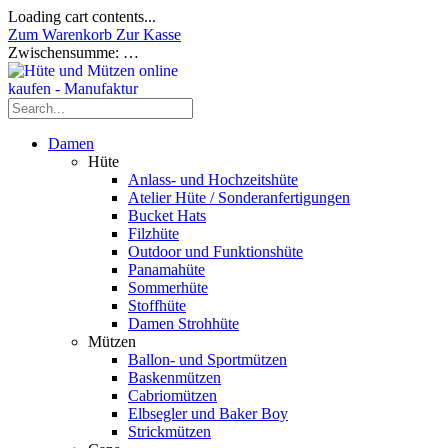
Loading cart contents...
Zum Warenkorb
Zur Kasse
Zwischensumme:
…
Damen
Hüte
Anlass- und Hochzeitshüte
Atelier Hüte / Sonderanfertigungen
Bucket Hats
Filzhüte
Outdoor und Funktionshüte
Panamahüte
Sommerhüte
Stoffhüte
Damen Strohhüte
Mützen
Ballon- und Sportmützen
Baskenmützen
Cabriomützen
Elbsegler und Baker Boy
Strickmützen