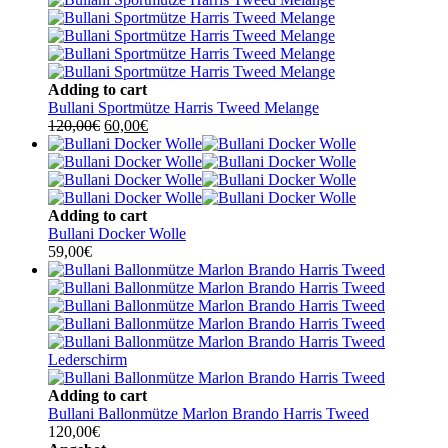
120,00€
85,00€.
Adding to cart
Bullani Sportmütze Harris Tweed Melange
Ursprünglicher
Aktueller
120,00
€
60,00
€
Preis
Preis
war:
ist:
120,00€
60,00€.
Adding to cart
Bullani Docker Wolle
59,00
€
Adding to cart
Bullani Ballonmütze Marlon Brando Harris Tweed
120,00
€