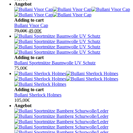
Angebot
Adding to cart
Bullani Visor Cap
Ursprünglicher
Aktueller
79,00
€
49,00
€
Preis
Preis
war:
ist:
79,00€
49,00€.
Adding to cart
Bullani Sportmütze Baumwolle UV Schutz
75,00
€
Adding to cart
Bullani Sherlock Holmes
105,00
€
Angebot