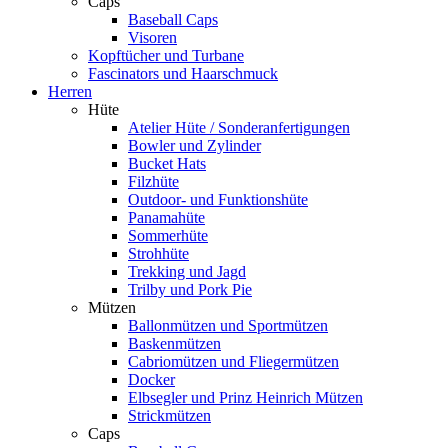
Caps
Baseball Caps
Visoren
Kopftücher und Turbane
Fascinators und Haarschmuck
Herren
Hüte
Atelier Hüte / Sonderanfertigungen
Bowler und Zylinder
Bucket Hats
Filzhüte
Outdoor- und Funktionshüte
Panamahüte
Sommerhüte
Strohhüte
Trekking und Jagd
Trilby und Pork Pie
Mützen
Ballonmützen und Sportmützen
Baskenmützen
Cabriomützen und Fliegermützen
Docker
Elbsegler und Prinz Heinrich Mützen
Strickmützen
Caps