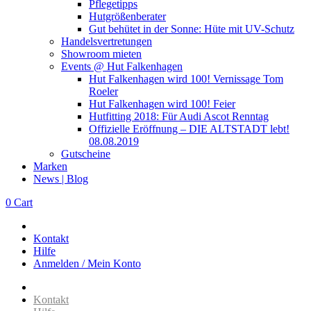
Pflegetipps
Hutgrößenberater
Gut behütet in der Sonne: Hüte mit UV-Schutz
Handelsvertretungen
Showroom mieten
Events @ Hut Falkenhagen
Hut Falkenhagen wird 100! Vernissage Tom
Roeler
Hut Falkenhagen wird 100! Feier
Hutfitting 2018: Für Audi Ascot Renntag
Offizielle Eröffnung – DIE ALTSTADT lebt!
08.08.2019
Gutscheine
Marken
News | Blog
0
Cart
Kontakt
Hilfe
Anmelden / Mein Konto
Kontakt