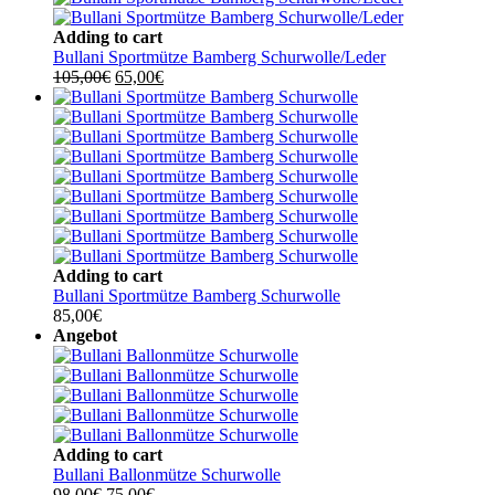
Adding to cart
Bullani Sportmütze Bamberg Schurwolle/Leder
Ursprünglicher
Aktueller
105,00
€
65,00
€
Preis
Preis
war:
ist:
105,00€
65,00€.
Adding to cart
Bullani Sportmütze Bamberg Schurwolle
85,00
€
Angebot
Adding to cart
Bullani Ballonmütze Schurwolle
Ursprünglicher
Aktueller
98,00
€
75,00
€