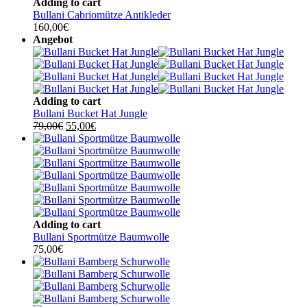
Adding to cart
Bullani Cabriomütze Antikleder
160,00
€
Angebot
Adding to cart
Bullani Bucket Hat Jungle
Ursprünglicher
Aktueller
79,00
€
55,00
€
Preis
Preis
war:
ist:
79,00€
55,00€.
Adding to cart
Bullani Sportmütze Baumwolle
75,00
€