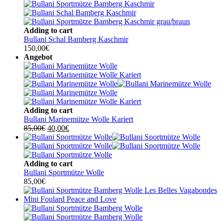
war:
ist:
90,00€
49,00€.
Adding to cart
Bullani Schal Bamberg Kaschmir
150,00
€
Angebot
Adding to cart
Bullani Marinemütze Wolle Kariert
Ursprünglicher
Aktueller
85,00
€
40,00
€
Preis
Preis
war:
ist:
85,00€
40,00€.
Adding to cart
Bullani Sportmütze Wolle
85,00
€