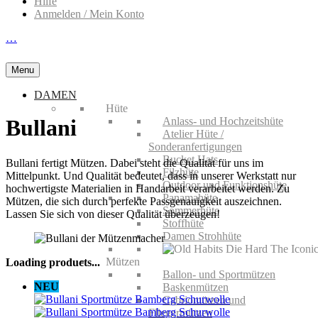
Hilfe
Anmelden / Mein Konto
…
Menu
DAMEN
Hüte
Anlass- und Hochzeitshüte
Bullani
Atelier Hüte /
Sonderanfertigungen
Bucket Hats
Bullani fertigt Mützen. Dabei steht die Qualität für uns im
Filzhüte
Mittelpunkt. Und Qualität bedeutet, dass in unserer Werkstatt nur
Outdoor und Funktionshüte
hochwertigste Materialien in Handarbeit verarbeitet werden. Zu
Panamahüte
Mützen, die sich durch perfekte Passgenauigkeit auszeichnen.
Sommerhüte
Lassen Sie sich von dieser Qualität überzeugen!
Stoffhüte
Damen Strohhüte
Mützen
Loading products...
Ballon- und Sportmützen
NEU
Baskenmützen
Cabriomützen und
Fliegermützen