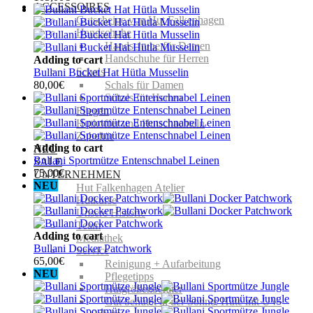
ACCESSOIRES
Gutscheine von Hut Falkenhagen
Handschuhe
Handschuhe für Damen
Handschuhe für Herren
Adding to cart
Schals
Bullani Bucket Hat Hütla Musselin
80,00
€
Schals für Damen
Schals für Herren
Fliegen
Hutkoffer und Hutschachteln
Zubehör
Adding to cart
NEU
Bullani Sportmütze Entenschnabel Leinen
SALE
75,00
€
UNTERNEHMEN
NEU
Hut Falkenhagen Atelier
Hutkurse
Unsere Historie
Team
Adding to cart
Mediathek
Bullani Docker Patchwork
Service
65,00
€
Reinigung + Aufarbeitung
NEU
Pflegetipps
Hutgrößenberater
Gut behütet in der Sonne: Hüte mit UV-