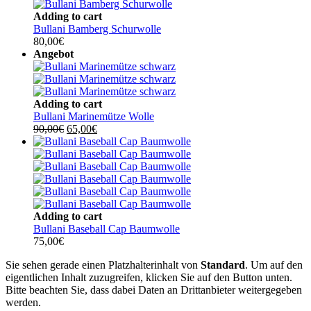
Adding to cart
Bullani Bamberg Schurwolle
80,00
€
Angebot
Adding to cart
Bullani Marinemütze Wolle
Ursprünglicher
Aktueller
90,00
€
65,00
€
Preis
Preis
war:
ist:
90,00€
65,00€.
Adding to cart
Bullani Baseball Cap Baumwolle
75,00
€
Sie sehen gerade einen Platzhalterinhalt von
Standard
. Um auf den
eigentlichen Inhalt zuzugreifen, klicken Sie auf den Button unten.
Bitte beachten Sie, dass dabei Daten an Drittanbieter weitergegeben
werden.