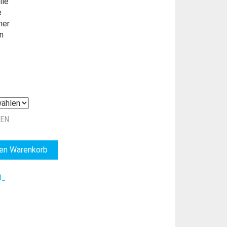
lle
e
ner
n
ZEN
den Warenkorb
0_