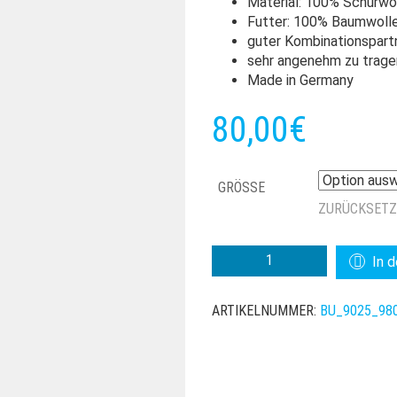
Material: 100% Schurwo
Futter: 100% Baumwoll
guter Kombinationspart
sehr angenehm zu trage
Made in Germany
80,00
€
GRÖSSE
ZURÜCKSET
BULLANI
In 
BAMBERG
SCHURWOLLE
ARTIKELNUMMER:
BU_9025_98
MENGE