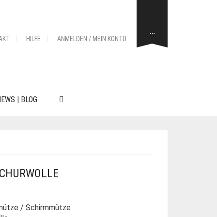
…
AKT
HILFE
ANMELDEN / MEIN KONTO
EWS | BLOG
SCHURWOLLE
mütze / Schirmmütze