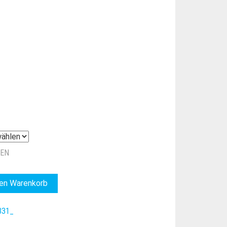
ZEN
den Warenkorb
331_