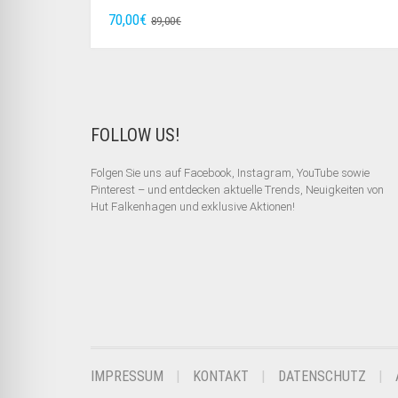
URSPRÜNGLICHER
AKTUELLER
70,00
€
89,00
€
PREIS
PREIS
WAR:
IST:
89,00€
70,00€.
FOLLOW US!
Folgen Sie uns auf Facebook, Instagram, YouTube sowie
Pinterest – und entdecken aktuelle Trends, Neuigkeiten von
Hut Falkenhagen und exklusive Aktionen!
IMPRESSUM
KONTAKT
DATENSCHUTZ