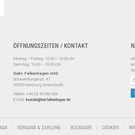
ÖFFNUNGSZEITEN / KONTAKT
N
Montag – Freitag: 10.00 – 19.00 Uhr
Ab
Samstag: 10.00 – 18.00 Uhr
er
De
Gebr. Falkenhagen oHG
Schauenburgerstr. 47
20095 Hamburg (Innenstadt)
Telefon: +49 (0) 40 366 566
E-Mail:
kontakt@hut-falkenhagen.de
AGB
VERSAND & ZAHLUNG
RÜCKGABE
COOKIES
WI