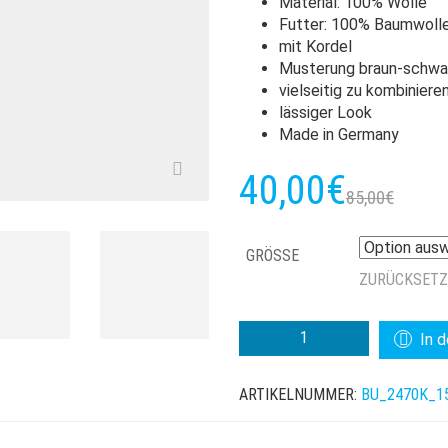
Material: 100% Wolle
Futter: 100% Baumwoll
mit Kordel
Musterung braun-schwar
vielseitig zu kombiniere
lässiger Look
Made in Germany
Urs
Akt
40,00
€
85,00
€
Pre
Pre
GRÖSSE
war
ist:
ZURÜCKSET
85,
40,
BULLANI
In 
MARINEMÜTZE
WOLLE
ARTIKELNUMMER:
BU_2470K_1
KARIERT
MENGE