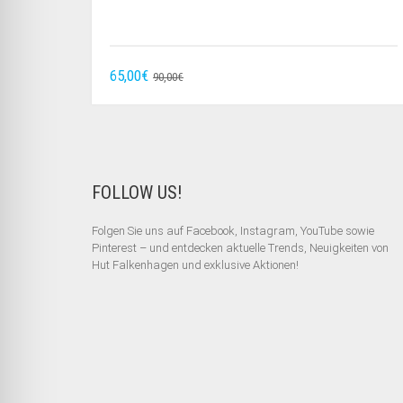
URSPRÜNGLICHER
AKTUELLER
65,00
€
90,00
€
PREIS
PREIS
WAR:
IST:
90,00€
65,00€.
FOLLOW US!
Folgen Sie uns auf Facebook, Instagram, YouTube sowie
Pinterest – und entdecken aktuelle Trends, Neuigkeiten von
Hut Falkenhagen und exklusive Aktionen!