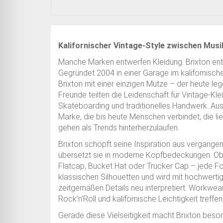
Kalifornischer Vintage-Style zwischen Musi
Manche Marken entwerfen Kleidung. Brixton entw
Gegründet 2004 in einer Garage im kalifornisc
Brixton mit einer einzigen Mütze – der heute l
Freunde teilten die Leidenschaft für Vintage-Klei
Skateboarding und traditionelles Handwerk. Aus
Marke, die bis heute Menschen verbindet, die l
gehen als Trends hinterherzulaufen.
Brixton schöpft seine Inspiration aus vergang
übersetzt sie in moderne Kopfbedeckungen. O
Flatcap, Bucket Hat oder Trucker Cap – jede For
klassischen Silhouetten und wird mit hochwerti
zeitgemäßen Details neu interpretiert. Workwear
Rock’n’Roll und kalifornische Leichtigkeit treffe
Gerade diese Vielseitigkeit macht Brixton beso