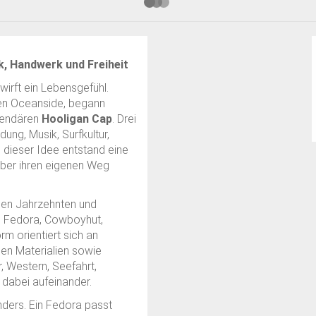
k, Handwerk und Freiheit
irft ein Lebensgefühl.
hen Oceanside, begann
egendären
Hooligan Cap
. Drei
dung, Musik, Surfkultur,
 dieser Idee entstand eine
ieber ihren eigenen Weg
enen Jahrzehnten und
b Fedora, Cowboyhut,
m orientiert sich an
gen Materialien sowie
, Western, Seefahrt,
n dabei aufeinander.
nders. Ein Fedora passt