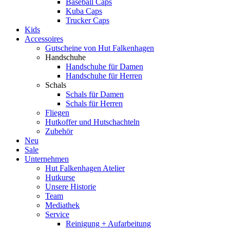
Baseball Caps
Kuba Caps
Trucker Caps
Kids
Accessoires
Gutscheine von Hut Falkenhagen
Handschuhe
Handschuhe für Damen
Handschuhe für Herren
Schals
Schals für Damen
Schals für Herren
Fliegen
Hutkoffer und Hutschachteln
Zubehör
Neu
Sale
Unternehmen
Hut Falkenhagen Atelier
Hutkurse
Unsere Historie
Team
Mediathek
Service
Reinigung + Aufarbeitung