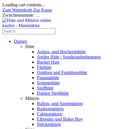
Loading cart contents...
Zum Warenkorb
Zur Kasse
Zwischensumme:
…
Damen
Hüte
Anlass- und Hochzeitshüte
Atelier Hüte / Sonderanfertigungen
Bucket Hats
Filzhüte
Outdoor und Funktionshüte
Panamahüte
Sommerhüte
Stoffhüte
Damen Strohhüte
Mützen
Ballon- und Sportmützen
Baskenmützen
Cabriomützen
Elbsegler und Baker Boy
Strickmützen