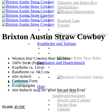
Elbsegler und Baker Boy
Strickmützen
Caps
Baseball Caps
Visoren
Brixton Austin Straw Cowboy
Kopftücher und Turbane
Western Hut/ Cowboy Hut/ Strohhut
Fascinators und Haarschmuck
100% Stroh (Papier)
Kopfhöhe ca. 12 cm
Randbreite ca. 10,5 cm
sehr stylisch
Cattleman Form
HERREN
Kordelgarnitur
Hüte
sitzt dadurch auch bei Wind fest auf dem Kopf
Atelier Hüte /
Sonderanfertigungen
Bowler und Zylinder
Bucket Hats
Ursprünglicher
Aktueller
95,00
€
49,00
€
Filzhüte
Preis
Preis