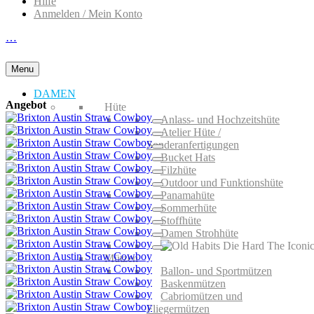
Hilfe
Anmelden / Mein Konto
…
Menu
DAMEN
Angebot
Hüte
Anlass- und Hochzeitshüte
Atelier Hüte /
Sonderanfertigungen
Bucket Hats
Filzhüte
Outdoor und Funktionshüte
Panamahüte
Sommerhüte
Stoffhüte
Damen Strohhüte
Mützen
Ballon- und Sportmützen
Baskenmützen
Cabriomützen und
Fliegermützen