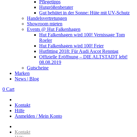
Pflegetipps
Hutgrößenberater
Gut behütet in der Sonne: Hüte mit UV-Schutz
Handelsvertretungen
Showroom mieten
Events @ Hut Falkenhagen
Hut Falkenhagen wird 100! Vernissage Tom
Roeler
Hut Falkenhagen wird 100! Feier
Hutfitting 2018: Für Audi Ascot Renntag
Offizielle Eröffnung – DIE ALTSTADT lebt!
08.08.2019
Gutscheine
Marken
News | Blog
0
Cart
Kontakt
Hilfe
Anmelden / Mein Konto
Kontakt