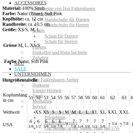
ACCESSOIRES
Material:
100% Stroh
Gutscheine von Hut Falkenhagen
Farbe:
Natur (Bone), Soft Pink
Handschuhe
Kopfhöhe:
ca. 12 cm
Handschuhe für Damen
Randbreite:
ca. 10,5 cm
Handschuhe für Herren
Größe:
XS/S, M, L
Schals
Schals für Damen
Schals für Herren
Grösse
M, L, XS/S
Fliegen
Hutkoffer und Hutschachteln
Zubehör
Farbe
Natur, Soft Pink
NEU
SALE
UNTERNEHMEN
Hut Falkenhagen Atelier
Hutgrößentabelle
Hutkurse
Unsere Historie
Kopfumfang
Team
51
52
53
54
55
56
57
58
59
60
61
62
63
6
in cm
Mediathek
Service
Weltweit
XS
XS
S
S
M
M
L
L
XL
XL
XXL
XXL
Reinigung + Aufarbeitung
Pflegetipps
6
6
6
6
6
7
7
7
7
7
Hutgrößenberater
3/4
7/8
USA
7
7
7
3/8
1/2
5/8
3/4
7/8
1/8
1/4
3/8
1/2
5/8
Gut behütet in der Sonne: Hüte mit UV-