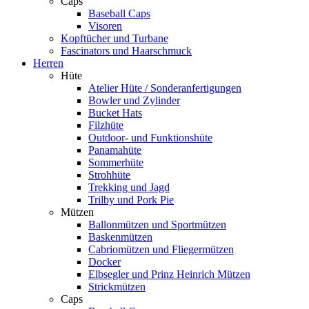
Caps
Baseball Caps
Visoren
Kopftücher und Turbane
Fascinators und Haarschmuck
Herren
Hüte
Atelier Hüte / Sonderanfertigungen
Bowler und Zylinder
Bucket Hats
Filzhüte
Outdoor- und Funktionshüte
Panamahüte
Sommerhüte
Strohhüte
Trekking und Jagd
Trilby und Pork Pie
Mützen
Ballonmützen und Sportmützen
Baskenmützen
Cabriomützen und Fliegermützen
Docker
Elbsegler und Prinz Heinrich Mützen
Strickmützen
Caps