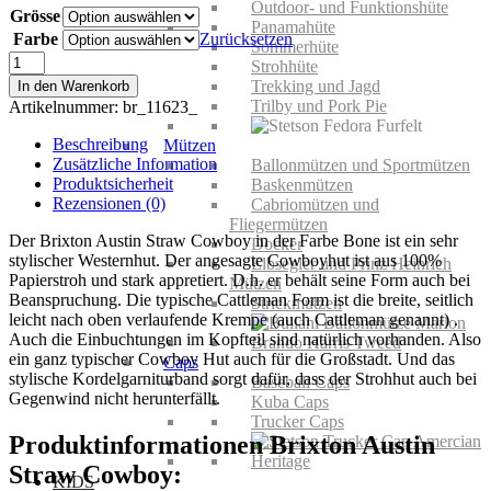
Outdoor- und Funktionshüte
Grösse
war:
ist:
Panamahüte
95,00€
49,00€.
Farbe
Zurücksetzen
Sommerhüte
Brixton
Strohhüte
Austin
Trekking und Jagd
In den Warenkorb
Straw
Trilby und Pork Pie
Artikelnummer:
br_11623_
Cowboy
Menge
Beschreibung
Mützen
Zusätzliche Information
Ballonmützen und Sportmützen
Produktsicherheit
Baskenmützen
Rezensionen (0)
Cabriomützen und
Fliegermützen
Der Brixton Austin Straw Cowboy in der Farbe Bone ist ein sehr
Docker
stylischer Westernhut. Der angesagte Cowboyhut ist aus 100%
Elbsegler und Prinz Heinrich
Papierstroh und stark appretiert. D.h. er behält seine Form auch bei
Mützen
Beanspruchung. Die typische Cattleman Form ist die breite, seitlich
Strickmützen
leicht nach oben verlaufende Krempe (auch Cattleman genannt) .
Auch die Einbuchtungen im Kopfteil sind natürlich vorhanden. Also
ein ganz typischer Cowboy Hut auch für die Großstadt.
Und das
Caps
stylische Kordelgarniturband sorgt dafür, dass der Strohhut auch bei
Baseball Caps
Gegenwind nicht herunterfällt.
Kuba Caps
Trucker Caps
Produktinformationen Brixton Austin
Straw Cowboy:
KIDS