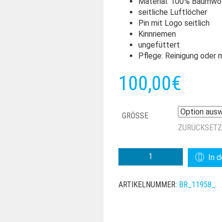
Material: 100% Baumwo
seitliche Luftlöcher
Pin mit Logo seitlich
Kinnriemen
ungefüttert
Pflege: Reinigung oder
100,00
€
GRÖSSE
ZURÜCKSET
BRIXTON
In 
DUNES
SAFARI
ARTIKELNUMMER:
BR_11958_
WTHR
GUARD
HAT
MENGE