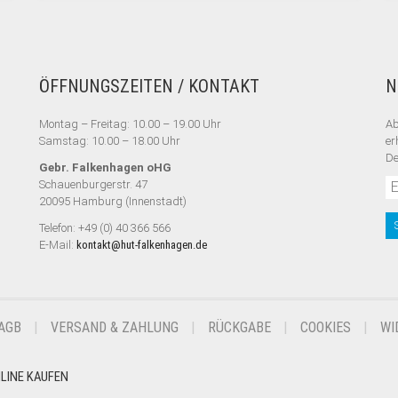
ÖFFNUNGSZEITEN / KONTAKT
N
Montag – Freitag: 10.00 – 19.00 Uhr
Ab
Samstag: 10.00 – 18.00 Uhr
er
De
Gebr. Falkenhagen oHG
Schauenburgerstr. 47
20095 Hamburg (Innenstadt)
Telefon: +49 (0) 40 366 566
E-Mail:
kontakt@hut-falkenhagen.de
AGB
VERSAND & ZAHLUNG
RÜCKGABE
COOKIES
WI
NLINE KAUFEN