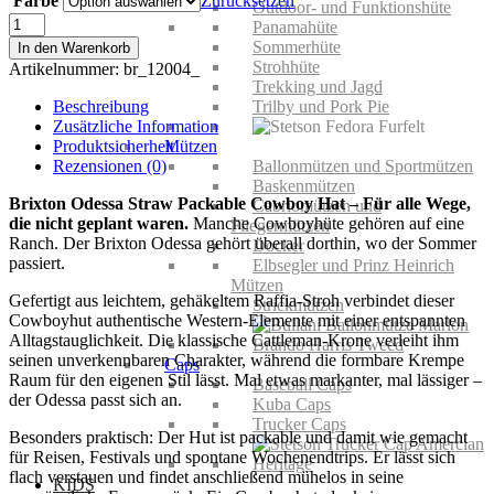
Farbe
Zurücksetzen
Outdoor- und Funktionshüte
Brixton
Panamahüte
Odessa
Sommerhüte
In den Warenkorb
Straw
Strohhüte
Artikelnummer:
br_12004_
Packable
Trekking und Jagd
Cowboy
Beschreibung
Trilby und Pork Pie
Hat
Zusätzliche Information
Menge
Produktsicherheit
Mützen
Rezensionen (0)
Ballonmützen und Sportmützen
Baskenmützen
Brixton Odessa Straw Packable Cowboy Hat – Für alle Wege,
Cabriomützen und
die nicht geplant waren.
Manche Cowboyhüte gehören auf eine
Fliegermützen
Ranch. Der Brixton Odessa gehört überall dorthin, wo der Sommer
Docker
passiert.
Elbsegler und Prinz Heinrich
Mützen
Gefertigt aus leichtem, gehäkeltem Raffia-Stroh verbindet dieser
Strickmützen
Cowboyhut authentische Western-Elemente mit einer entspannten
Alltagstauglichkeit. Die klassische Cattleman-Krone verleiht ihm
seinen unverkennbaren Charakter, während die formbare Krempe
Caps
Raum für den eigenen Stil lässt. Mal etwas markanter, mal lässiger –
Baseball Caps
der Odessa passt sich an.
Kuba Caps
Trucker Caps
Besonders praktisch: Der Hut ist packable und damit wie gemacht
für Reisen, Festivals und spontane Wochenendtrips. Er lässt sich
flach verstauen und findet anschließend mühelos in seine
KIDS