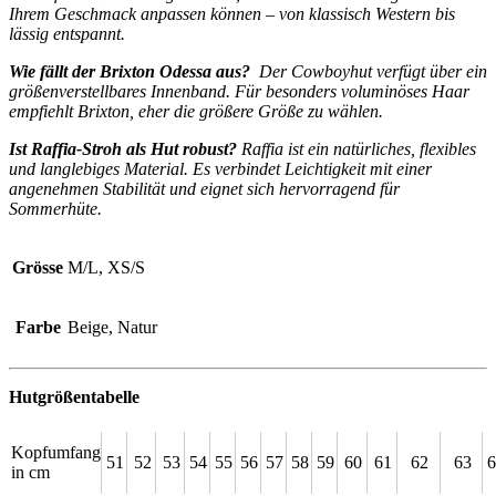
Ihrem Geschmack anpassen können – von klassisch Western bis
lässig entspannt.
Wie fällt der Brixton Odessa aus?
Der Cowboyhut verfügt über ein
größenverstellbares Innenband. Für besonders voluminöses Haar
empfiehlt Brixton, eher die größere Größe zu wählen.
Ist Raffia-Stroh als Hut robust?
Raffia ist ein natürliches, flexibles
und langlebiges Material. Es verbindet Leichtigkeit mit einer
angenehmen Stabilität und eignet sich hervorragend für
Sommerhüte.
Grösse
M/L, XS/S
Farbe
Beige, Natur
Hutgrößentabelle
Kopfumfang
51
52
53
54
55
56
57
58
59
60
61
62
63
6
in cm