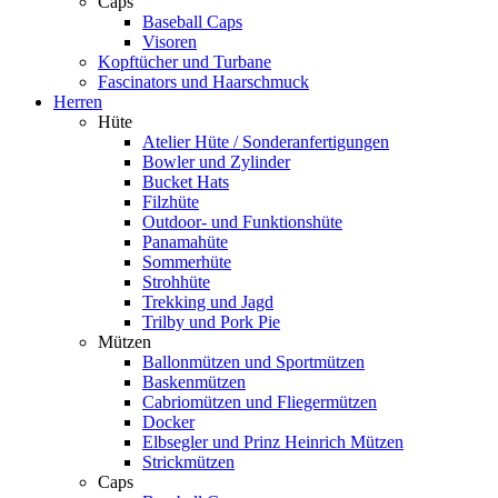
Caps
Baseball Caps
Visoren
Kopftücher und Turbane
Fascinators und Haarschmuck
Herren
Hüte
Atelier Hüte / Sonderanfertigungen
Bowler und Zylinder
Bucket Hats
Filzhüte
Outdoor- und Funktionshüte
Panamahüte
Sommerhüte
Strohhüte
Trekking und Jagd
Trilby und Pork Pie
Mützen
Ballonmützen und Sportmützen
Baskenmützen
Cabriomützen und Fliegermützen
Docker
Elbsegler und Prinz Heinrich Mützen
Strickmützen
Caps