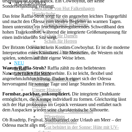
ursprüngliche Form zurück. Ein Cowboyhut, der keine
ACCESSOIRES
Sonderbehandlung verlangt.
Gutscheine von Hut Falkenhagen
Handschuhe
Das feine Raffia-Stroh sorgt für ein angenehm leichtes Tragegefühl
Handschuhe für Damen
und macht den Odessa zum idealen Begleiter an warmen Tagen.
Handschuhe für Herren
Innen unterstützt ein feuchtigkeitsregulierendes Schweißband den
Schals
hohen Tragekomfort, während die integrierte Größenanpassung für
Schals für Damen
einen individuellen Sitz sorgt.
Schals für Herren
Fliegen
Der Brixton Odessa ist kein Kostüm-Cowboyhut. Er ist die moderne
Hutkoffer und Hutschachteln
Interpretation eines Klassikers – für Menschen, die Western nicht
Zubehör
spielen, sondern auf ihre eigene Weise leben.
NEU
Warum Raffia-Stroh?
Raffia zählt zu den beliebtesten
SALE
Naturmaterialien für Sommerhüte. Es ist leicht, flexibel und
UNTERNEHMEN
angenehm luftdurchlässig. Dadurch eignet sich der Odessa
Hut Falkenhagen Atelier
hervorragend für sonnige Tage und lange Stunden im Freien.
Hutkurse
Unsere Historie
Formbar, packbar, unkompliziert.
Die integrierte Drahtkante
Team
ermöglicht es, die Krempe individuell zu formen. Gleichzeitig lässt
Mediathek
sich der Hut problemlos im Gepäck verstauen und entfaltet nach
Service
dem Auspacken wieder seine charakteristische Silhouette.
Reinigung + Aufarbeitung
Pflegetipps
Ob Roadtrip, Festival, Stadtbummel oder Urlaub am Meer – der
Hutgrößenberater
Odessa macht alles mit.
Gut behütet in der Sonne: Hüte mit UV-