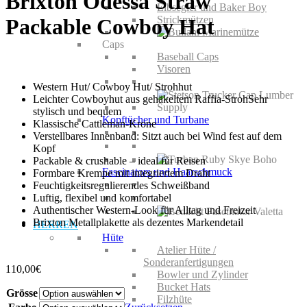
Brixton Odessa Straw
Elbsegler und Baker Boy
Strickmützen
Packable Cowboy Hat
Caps
Baseball Caps
Visoren
Western Hut/ Cowboy Hut/ Strohhut
Leichter Cowboyhut aus gehäkeltem Raffia-StrohSehr
stylisch und bequem
Kopftücher und Turbane
Klassische Cattleman-Krone
Verstellbares Innenband: Sitzt auch bei Wind fest auf dem
Kopf
Packable & crushable – ideal für Reisen
Fascinators und Haarschmuck
Formbare Krempe mit integriertem Draht
Feuchtigkeitsregulierendes Schweißband
Luftig, flexibel und komfortabel
Authentischer Western-Look für Alltag und Freizeit
Brixton Metallplakette als dezentes Markendetail
HERREN
Hüte
Atelier Hüte /
Sonderanfertigungen
110,00
€
Bowler und Zylinder
Bucket Hats
Grösse
Filzhüte