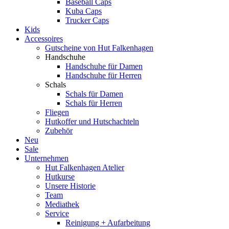
Baseball Caps
Kuba Caps
Trucker Caps
Kids
Accessoires
Gutscheine von Hut Falkenhagen
Handschuhe
Handschuhe für Damen
Handschuhe für Herren
Schals
Schals für Damen
Schals für Herren
Fliegen
Hutkoffer und Hutschachteln
Zubehör
Neu
Sale
Unternehmen
Hut Falkenhagen Atelier
Hutkurse
Unsere Historie
Team
Mediathek
Service
Reinigung + Aufarbeitung