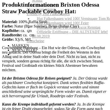
Schutz
Produktinformationen Brixton Odessa
Handelsvertretungen
Showroom mieten
Straw Packable Cowboy Hat:
Events @ Hut Falkenhagen
Hut Falkenhagen wird 100! Vernissage Tom R
Material:
100% Raffia Stroh
Hut Falkenhagen wird 100! Feier
Farbe:
Natur (Blue Sunrise), Beige (Italian Clay)
Hutfitting 2018: Für Audi Ascot Renntag
Kopfhöhe:
ca. cm
Offizielle Eröffnung – DIE ALTSTADT lebt!
Randbreite:
ca. cm
08.08.2019
Größe:
XS/S, M/L
Gutscheine
MARKEN
Cowboyhüte Hamburg – Ein Hut wie der Odessa, ein Cowboyhut
NEWS | BLOG
neu gedacht. Der Odessa bringt die Freiheit des Westens in den
Alltag und in deine Stadt oder dein Dorf. Nicht zu laut, nicht zu
verspielt, sondern genau richtig für alle, die sich zwischen Strand,
Festival und Großstadt ein kleines Stück Abenteuer bewahren
möchten.
Ist der Brixton Odessa für Reisen geeignet?
Ja. Der Odessa wurde
als packbarer Cowboyhut konzipiert. Dank seines flexiblen Raffia-
Geflechts kann er flach im Gepäck verstaut werden und nimmt
anschließend seine ursprüngliche Form wieder an. Damit eignet er
sich hervorragend für Urlaub, Roadtrips oder Festivals.
Kann die Krempe individuell geformt werden?
Ja. In die Krempe
ist ein feiner Draht eingearbeitet, sodass Sie die Form ganz nach