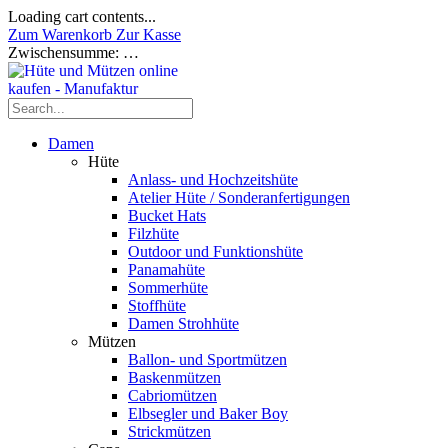
Loading cart contents...
Zum Warenkorb
Zur Kasse
Zwischensumme:
…
Damen
Hüte
Anlass- und Hochzeitshüte
Atelier Hüte / Sonderanfertigungen
Bucket Hats
Filzhüte
Outdoor und Funktionshüte
Panamahüte
Sommerhüte
Stoffhüte
Damen Strohhüte
Mützen
Ballon- und Sportmützen
Baskenmützen
Cabriomützen
Elbsegler und Baker Boy
Strickmützen