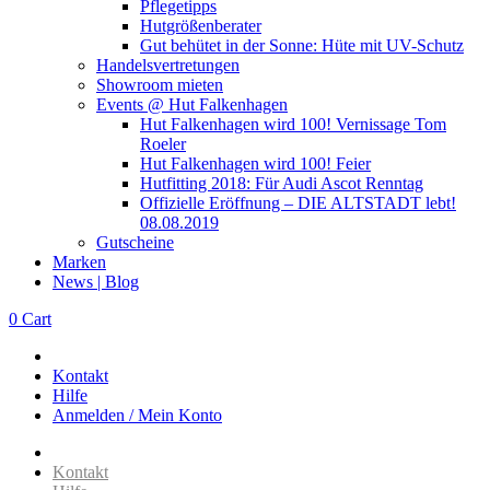
Pflegetipps
Hutgrößenberater
Gut behütet in der Sonne: Hüte mit UV-Schutz
Handelsvertretungen
Showroom mieten
Events @ Hut Falkenhagen
Hut Falkenhagen wird 100! Vernissage Tom
Roeler
Hut Falkenhagen wird 100! Feier
Hutfitting 2018: Für Audi Ascot Renntag
Offizielle Eröffnung – DIE ALTSTADT lebt!
08.08.2019
Gutscheine
Marken
News | Blog
0
Cart
Kontakt
Hilfe
Anmelden / Mein Konto
Kontakt