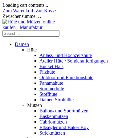
Loading cart contents...
Zum Warenkorb
Zur Kasse
Zwischensumme:
…
Damen
Hüte
Anlass- und Hochzeitshüte
Atelier Hüte / Sonderanfertigungen
Bucket Hats
Filzhüte
Outdoor und Funktionshüte
Panamahüte
Sommerhüte
Stoffhüte
Damen Strohhüte
Mützen
Ballon- und Sportmützen
Baskenmützen
Cabriomützen
Elbsegler und Baker Boy
Strickmützen