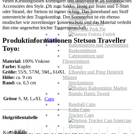
vielen Kleidungsstilen kombiniert und unterstreicht als sommerliches
Outdoor- und Funktionshüte
Accessoires den Style. Ob zum Sakko, lässig zur Jeans und T-Shirt
Panamahüte
oder Strand, der Stetson ist immer richtig. Das Innenband aus Stoff
Sommerhüte
unterstreicht den Tragekomfort.
Der Sommerhut ist ein ebenso
Strohhüte
modischer wie zuverlässiger Sonnenschutz und das Material verleiht
Trekking und Jagd
ihm eine angenehm leichte Trageeigenschaft.
Trilby und Pork Pie
Produktinformationen Stetson Traveller
Mützen
Ballonmützen und Sportmützen
Toyo:
Baskenmützen
Cabriomützen und
Material:
100% Viskose
Fliegermützen
Farbe:
Kupfer
Docker
Größe:
55/S, 57/M, 59/L
,
61/XL
Elbsegler und Prinz Heinrich
Höhe:
ca. 9 cm
Mützen
Rand:
ca. 6,5 cm
Strickmützen
Grösse
S, M, L, XL
Caps
Baseball Caps
Kuba Caps
Trucker Caps
Hutgrößentabelle
KIDS
Kopfumfang