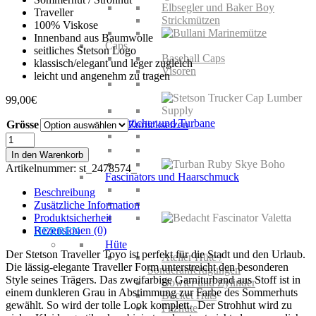
Elbsegler und Baker Boy
Traveller
Strickmützen
100% Viskose
Innenband aus Baumwolle
Caps
seitliches Stetson Logo
Baseball Caps
klassisch/elegant und leger zugleich
Visoren
leicht und angenehm zu tragen
99,00
€
Kopftücher und Turbane
Grösse
Zurücksetzen
Stetson
Traveller
In den Warenkorb
Toyo
Artikelnummer:
st_2478574_
Menge
Fascinators und Haarschmuck
Beschreibung
Zusätzliche Information
Produktsicherheit
Rezensionen (0)
HERREN
Hüte
Der Stetson Traveller Toyo ist perfekt für die Stadt und den Urlaub.
Atelier Hüte /
Die lässig-elegante Traveller Form unterstreicht den besonderen
Sonderanfertigungen
Style seines Trägers. Das zweifarbige Garniturband aus Stoff ist in
Bowler und Zylinder
einem dunkleren Grau in Abstimmung zur Farbe des Sommerhuts
Bucket Hats
gewählt. So wird der tolle Look komplett. Der Strohhut wird zu
Filzhüte