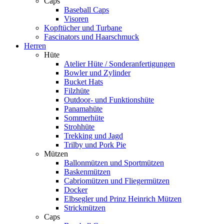
Caps
Baseball Caps
Visoren
Kopftücher und Turbane
Fascinators und Haarschmuck
Herren
Hüte
Atelier Hüte / Sonderanfertigungen
Bowler und Zylinder
Bucket Hats
Filzhüte
Outdoor- und Funktionshüte
Panamahüte
Sommerhüte
Strohhüte
Trekking und Jagd
Trilby und Pork Pie
Mützen
Ballonmützen und Sportmützen
Baskenmützen
Cabriomützen und Fliegermützen
Docker
Elbsegler und Prinz Heinrich Mützen
Strickmützen
Caps