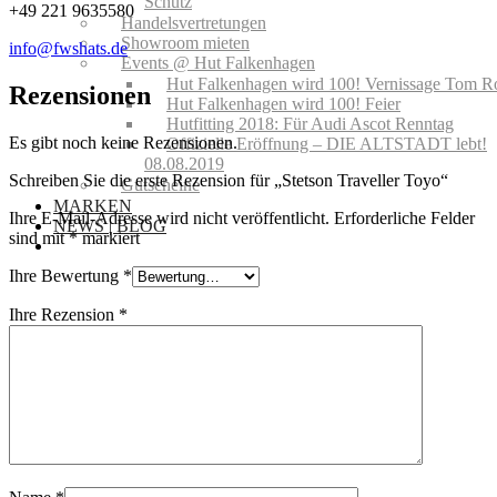
Schutz
+49 221 9635580
Handelsvertretungen
Showroom mieten
info@fwshats.de
Events @ Hut Falkenhagen
Hut Falkenhagen wird 100! Vernissage Tom R
Rezensionen
Hut Falkenhagen wird 100! Feier
Hutfitting 2018: Für Audi Ascot Renntag
Es gibt noch keine Rezensionen.
Offizielle Eröffnung – DIE ALTSTADT lebt!
08.08.2019
Schreiben Sie die erste Rezension für „Stetson Traveller Toyo“
Gutscheine
MARKEN
Ihre E-Mail-Adresse wird nicht veröffentlicht.
Erforderliche Felder
NEWS | BLOG
sind mit
*
markiert
Ihre Bewertung
*
Ihre Rezension
*