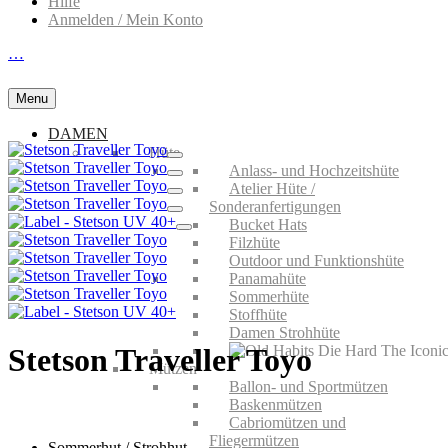
Hilfe
Anmelden / Mein Konto
…
Menu
DAMEN
Hüte
Anlass- und Hochzeitshüte
Atelier Hüte /
Sonderanfertigungen
Bucket Hats
Filzhüte
Outdoor und Funktionshüte
Panamahüte
Sommerhüte
Stoffhüte
Damen Strohhüte
Stetson Traveller Toyo
Mützen
Ballon- und Sportmützen
Baskenmützen
Cabriomützen und
Fliegermützen
Sommerhut / Strohhut