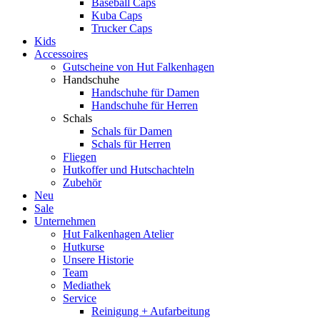
Baseball Caps
Kuba Caps
Trucker Caps
Kids
Accessoires
Gutscheine von Hut Falkenhagen
Handschuhe
Handschuhe für Damen
Handschuhe für Herren
Schals
Schals für Damen
Schals für Herren
Fliegen
Hutkoffer und Hutschachteln
Zubehör
Neu
Sale
Unternehmen
Hut Falkenhagen Atelier
Hutkurse
Unsere Historie
Team
Mediathek
Service
Reinigung + Aufarbeitung