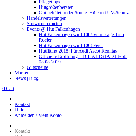
Pflegetipps
Hutgrößenberater
Gut behütet in der Sonne: Hüte mit UV-Schutz
Handelsvertretungen
Showroom mieten
Events @ Hut Falkenhagen
Hut Falkenhagen wird 100! Vernissage Tom
Roeler
Hut Falkenhagen wird 100! Feier
Hutfitting 2018: Für Audi Ascot Renntag
Offizielle Eröffnung – DIE ALTSTADT lebt!
08.08.2019
Gutscheine
Marken
News | Blog
0
Cart
Kontakt
Hilfe
Anmelden / Mein Konto
Kontakt