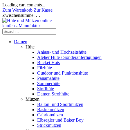
Loading cart contents...
Zum Warenkorb
Zur Kasse
Zwischensumme:
…
Damen
Hüte
Anlass- und Hochzeitshüte
Atelier Hüte / Sonderanfertigungen
Bucket Hats
Filzhüte
Outdoor und Funktionshüte
Panamahüte
Sommerhüte
Stoffhüte
Damen Strohhüte
Mützen
Ballon- und Sportmützen
Baskenmützen
Cabriomützen
Elbsegler und Baker Boy
Strickmützen