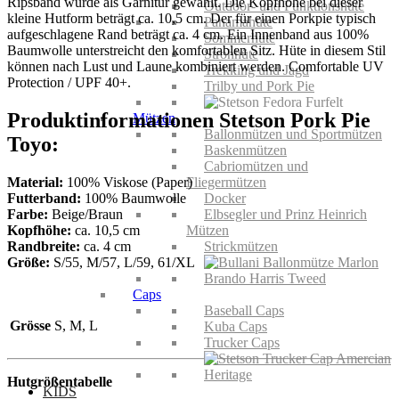
Ripsband wurde als Garnitur gewählt. Die Kopfhöhe bei dieser
Outdoor- und Funktionshüte
kleine Hutform beträgt ca. 10,5 cm. Der für einen Porkpie typisch
Panamahüte
aufgeschlagene Rand beträgt ca. 4 cm. Ein Innenband aus 100%
Sommerhüte
Baumwolle unterstreicht den komfortablen Sitz. Hüte in diesem Stil
Strohhüte
können nach Lust und Laune kombiniert werden. Comfortable UV
Trekking und Jagd
Protection / UPF 40+.
Trilby und Pork Pie
Produktinformationen Stetson Pork Pie
Mützen
Ballonmützen und Sportmützen
Toyo:
Baskenmützen
Cabriomützen und
Material:
100% Viskose (Paper)
Fliegermützen
Futterband:
100% Baumwolle
Docker
Farbe:
Beige/Braun
Elbsegler und Prinz Heinrich
Kopfhöhe:
ca. 10,5 cm
Mützen
Randbreite:
ca. 4 cm
Strickmützen
Größe:
S/55, M/57, L/59, 61/XL
Caps
Baseball Caps
Grösse
S, M, L
Kuba Caps
Trucker Caps
Hutgrößentabelle
KIDS