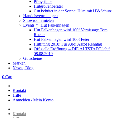
Pflegetipps
Hutgrößenberater
Gut behütet in der Sonne: Hüte mit UV-Schutz
Handelsvertretungen
Showroom mieten
Events @ Hut Falkenhagen
Hut Falkenhagen wird 100! Vernissage Tom
Roeler
Hut Falkenhagen wird 100! Feier
Hutfitting 2018: Für Audi Ascot Renntag
Offizielle Eröffnung – DIE ALTSTADT lebt!
08.08.2019
Gutscheine
Marken
News | Blog
0
Cart
Kontakt
Hilfe
Anmelden / Mein Konto
Kontakt