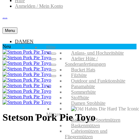
Hilfe
Anmelden / Mein Konto
…
Menu
DAMEN
Neu
Hüte
Anlass- und Hochzeitshüte
Atelier Hüte /
Sonderanfertigungen
Bucket Hats
Filzhüte
Outdoor und Funktionshüte
Panamahüte
Sommerhüte
Stoffhüte
Damen Strohhüte
Mützen
Stetson Pork Pie Toyo
Ballon- und Sportmützen
Baskenmützen
Cabriomützen und
Fliegermützen