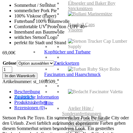
Elbsegler und Baker Boy
Sommerhut / Strohhut
Strickmützen
sommerlicher Pork Pie
100% Viskose (Paper)
Caps
Futterband 100% Baumwolle
Baseball Caps
Comfortable UV Protection / UPF 40+
Visoren
Innenband aus Baumwolle
seitliches Stetson Logo
perfekt für Stadt und Strand
Kopftücher und Turbane
69,00
€
Grösse
Zurücksetzen
Stetson
Pork
Fascinators und Haarschmuck
In den Warenkorb
Pie
Artikelnummer:
st_1698509_
Toyo
Menge
Beschreibung
Zusätzliche Information
HERREN
Produktsicherheit
Hüte
Rezensionen (0)
Atelier Hüte /
Sonderanfertigungen
Stetson Pork Pie Toyo. Ein sommerlicher Pork Pie für die City oder
Bowler und Zylinder
den Urlaub. Zwei farblich aufeinander abgestimmte Farben geben
Bucket Hats
diesem Sommerhut seinen besonderen Look. Ein gestreiftes
Filzhüte