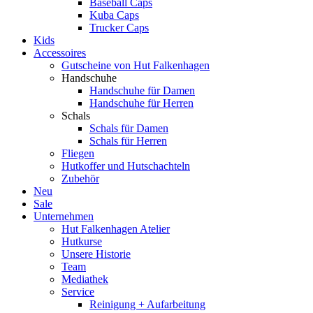
Baseball Caps
Kuba Caps
Trucker Caps
Kids
Accessoires
Gutscheine von Hut Falkenhagen
Handschuhe
Handschuhe für Damen
Handschuhe für Herren
Schals
Schals für Damen
Schals für Herren
Fliegen
Hutkoffer und Hutschachteln
Zubehör
Neu
Sale
Unternehmen
Hut Falkenhagen Atelier
Hutkurse
Unsere Historie
Team
Mediathek
Service
Reinigung + Aufarbeitung