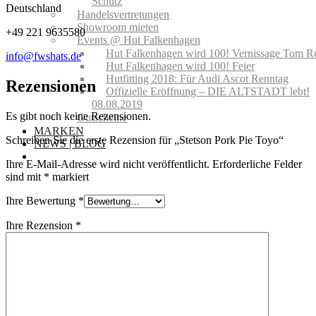
Schutz
Deutschland
Handelsvertretungen
Showroom mieten
+49 221 9635580
Events @ Hut Falkenhagen
Hut Falkenhagen wird 100! Vernissage Tom R
info@fwshats.de
Hut Falkenhagen wird 100! Feier
Hutfitting 2018: Für Audi Ascot Renntag
Rezensionen
Offizielle Eröffnung – DIE ALTSTADT lebt!
08.08.2019
Es gibt noch keine Rezensionen.
Gutscheine
MARKEN
Schreiben Sie die erste Rezension für „Stetson Pork Pie Toyo“
NEWS | BLOG
Ihre E-Mail-Adresse wird nicht veröffentlicht.
Erforderliche Felder
sind mit
*
markiert
Ihre Bewertung
*
Ihre Rezension
*