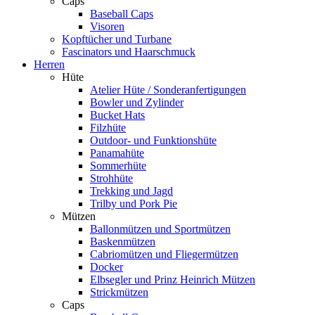
Caps
Baseball Caps
Visoren
Kopftücher und Turbane
Fascinators und Haarschmuck
Herren
Hüte
Atelier Hüte / Sonderanfertigungen
Bowler und Zylinder
Bucket Hats
Filzhüte
Outdoor- und Funktionshüte
Panamahüte
Sommerhüte
Strohhüte
Trekking und Jagd
Trilby und Pork Pie
Mützen
Ballonmützen und Sportmützen
Baskenmützen
Cabriomützen und Fliegermützen
Docker
Elbsegler und Prinz Heinrich Mützen
Strickmützen
Caps