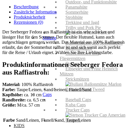
Raffiastroh
Outdoor- und Funktionshüte
Menge
Beschreibung
Panamahüte
Zusätzliche Information
Sommerhüte
Produktsicherheit
Strohhüte
Rezensionen (0)
Trekking und Jagd
Trilby und Pork Pie
Der Seeberger Fedora aus Raffiastroh ist ein sehr schicker und
lässiger Hut für den Sommer. Der flexible Hutrand, kann auch
Mützen
aufgeschlagen getragen werden. Das Material aus 100% Raffiastroh
Ballonmützen und Sportmützen
erlaubt, das der Sommerhut rollbar ist und sich somit auch perfekt
Baskenmützen
für die Reise / Urlaub eignet. Wählen Sie Ihre Lieblingsfarbe.
Cabriomützen und
Fliegermützen
Produktinformationen Seeberger Fedora
Docker
Elbsegler und Prinz Heinrich
aus Raffiastroh:
Mützen
Strickmützen
Material:
100% Raffiastroh
Farbe:
Taupe/Leinen, Sand/Leinen, Flanell/Sand
Caps
Kopfhöhe:
ca. 10 cm
Baseball Caps
Randbreite:
ca. 6,5 cm
Kuba Caps
Größe:
M/ca. 57 cm
Trucker Caps
Farbe
Sand/Leinen, Flanell/Sand, Taupe/Leinen
KIDS