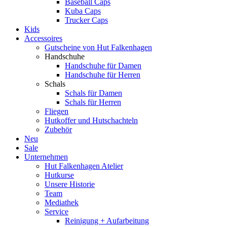
Baseball Caps
Kuba Caps
Trucker Caps
Kids
Accessoires
Gutscheine von Hut Falkenhagen
Handschuhe
Handschuhe für Damen
Handschuhe für Herren
Schals
Schals für Damen
Schals für Herren
Fliegen
Hutkoffer und Hutschachteln
Zubehör
Neu
Sale
Unternehmen
Hut Falkenhagen Atelier
Hutkurse
Unsere Historie
Team
Mediathek
Service
Reinigung + Aufarbeitung