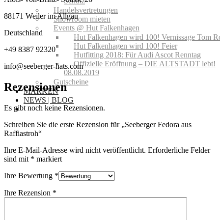
Schutz
Handelsvertretungen
88171 Weiler im Allgäu
Showroom mieten
Events @ Hut Falkenhagen
Deutschland
Hut Falkenhagen wird 100! Vernissage Tom R
Hut Falkenhagen wird 100! Feier
+49 8387 92320
Hutfitting 2018: Für Audi Ascot Renntag
Offizielle Eröffnung – DIE ALTSTADT lebt!
info@seeberger-hats.com
08.08.2019
Gutscheine
Rezensionen
MARKEN
NEWS | BLOG
Es gibt noch keine Rezensionen.
Schreiben Sie die erste Rezension für „Seeberger Fedora aus
Raffiastroh“
Ihre E-Mail-Adresse wird nicht veröffentlicht.
Erforderliche Felder
sind mit
*
markiert
Ihre Bewertung
*
Ihre Rezension
*