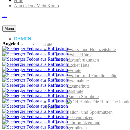
Hilfe
Anmelden / Mein Konto
…
Menu
DAMEN
Angebot
Hüte
Anlass- und Hochzeitshüte
Atelier Hüte /
Sonderanfertigungen
Bucket Hats
Filzhüte
Outdoor und Funktionshüte
Panamahüte
Sommerhüte
Stoffhüte
Damen Strohhüte
Mützen
Ballon- und Sportmützen
Baskenmützen
Cabriomützen und
Fliegermützen