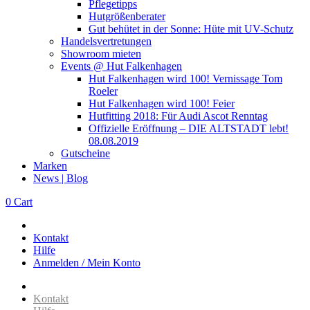
Pflegetipps
Hutgrößenberater
Gut behütet in der Sonne: Hüte mit UV-Schutz
Handelsvertretungen
Showroom mieten
Events @ Hut Falkenhagen
Hut Falkenhagen wird 100! Vernissage Tom
Roeler
Hut Falkenhagen wird 100! Feier
Hutfitting 2018: Für Audi Ascot Renntag
Offizielle Eröffnung – DIE ALTSTADT lebt!
08.08.2019
Gutscheine
Marken
News | Blog
0
Cart
Kontakt
Hilfe
Anmelden / Mein Konto
Kontakt