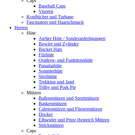
Caps
Baseball Caps
Visoren
Kopftücher und Turbane
Fascinators und Haarschmuck
Herren
Hüte
Atelier Hüte / Sonderanfertigungen
Bowler und Zylinder
Bucket Hats
Filzhüte
Outdoor- und Funktionshüte
Panamahüte
Sommerhüte
Strohhüte
Trekking und Jagd
Trilby und Pork Pie
Mützen
Ballonmützen und Sportmützen
Baskenmützen
Cabriomützen und Fliegermützen
Docker
Elbsegler und Prinz Heinrich Mützen
Strickmützen
Caps