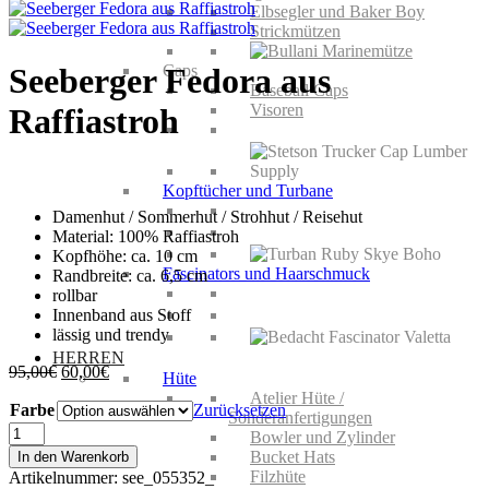
Elbsegler und Baker Boy
Strickmützen
Caps
Seeberger Fedora aus
Baseball Caps
Visoren
Raffiastroh
Kopftücher und Turbane
Damenhut / Sommerhut / Strohhut / Reisehut
Material: 100% Raffiastroh
Kopfhöhe: ca. 10 cm
Fascinators und Haarschmuck
Randbreite: ca. 6,5 cm
rollbar
Innenband aus Stoff
lässig und trendy
HERREN
Ursprünglicher
Aktueller
95,00
€
60,00
€
Hüte
Preis
Preis
Atelier Hüte /
Farbe
war:
ist:
Zurücksetzen
Sonderanfertigungen
95,00€
60,00€.
Seeberger
Bowler und Zylinder
Fedora
Bucket Hats
In den Warenkorb
aus
Filzhüte
Artikelnummer:
see_055352_