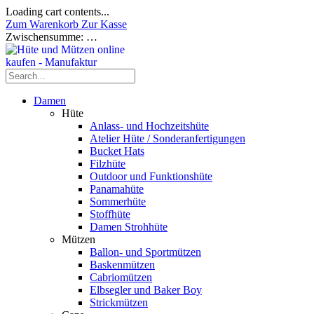
Loading cart contents...
Zum Warenkorb
Zur Kasse
Zwischensumme:
…
Damen
Hüte
Anlass- und Hochzeitshüte
Atelier Hüte / Sonderanfertigungen
Bucket Hats
Filzhüte
Outdoor und Funktionshüte
Panamahüte
Sommerhüte
Stoffhüte
Damen Strohhüte
Mützen
Ballon- und Sportmützen
Baskenmützen
Cabriomützen
Elbsegler und Baker Boy
Strickmützen