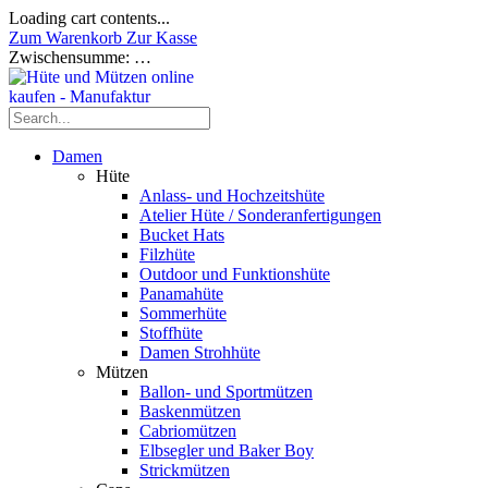
Loading cart contents...
Zum Warenkorb
Zur Kasse
Zwischensumme:
…
Damen
Hüte
Anlass- und Hochzeitshüte
Atelier Hüte / Sonderanfertigungen
Bucket Hats
Filzhüte
Outdoor und Funktionshüte
Panamahüte
Sommerhüte
Stoffhüte
Damen Strohhüte
Mützen
Ballon- und Sportmützen
Baskenmützen
Cabriomützen
Elbsegler und Baker Boy
Strickmützen