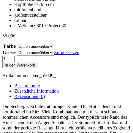
Kopfhöhe ca. 9,5 cm
mit Innenband
größenverstellbar
rollbar
UV-Schutz 801 / Protect 80
55,00
€
Farbe
Grösse
Zurücksetzen
Seeberger
Schute
In den Warenkorb
mit
farbiger
Artikelnummer:
see_55009_
Kante
Menge
Beschreibung
Zusätzliche Information
Rezensionen (0)
Die Seeberger Schute mit farbiger Kante. Der Hut ist leicht und
komfortabel im Sitz. Viele Kombinationen mit diesem schönen
sommerlichen Accessoire sind möglich. Der typisch tiefe Rand des
Hutes spendet den Augen Schatten. Der Sommerhut ist rollbar und
somit der perfekte Reisehut. Durch ein größenverstellbares Zugband