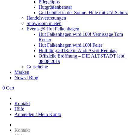
Pflegetipps
Hutgrößenberater
Gut behütet in der Sonne: Hüte mit UV-Schutz
Handelsvertretungen
Showroom mieten
Events @ Hut Falkenhagen
Hut Falkenhagen wird 100! Vernissage Tom
Roeler
Hut Falkenhagen wird 100! Feier
Hutfitting 2018: Für Audi Ascot Renntag
Offizielle Eröffnung – DIE ALTSTADT lebt!
08.08.2019
Gutscheine
Marken
News | Blog
0
Cart
Kontakt
Hilfe
Anmelden / Mein Konto
Kontakt