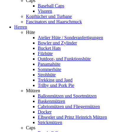
Caps
Baseball Caps
Visoren
Kopftücher und Turbane
Fascinators und Haarschmuck
Herren
Hüte
Atelier Hüte / Sonderanfertigungen
Bowler und Zylinder
Bucket Hats
Filzhüte
Outdoor- und Funktionshüte
Panamahüte
Sommerhüte
Strohhüte
Trekking und Jagd
Trilby und Pork Pie
Mützen
Ballonmützen und Sportmützen
Baskenmützen
Cabriomützen und Fliegermützen
Docker
Elbsegler und Prinz Heinrich Mützen
Strickmützen
Caps