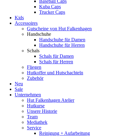
Baseball Caps
Kuba Caps
Trucker Caps
Kids
Accessoires
Gutscheine von Hut Falkenhagen
Handschuhe
Handschuhe für Damen
Handschuhe für Herren
Schals
Schals für Damen
Schals für Herren
Fliegen
Hutkoffer und Hutschachteln
Zubehör
Neu
Sale
Unternehmen
Hut Falkenhagen Atelier
Hutkurse
Unsere Historie
Team
Mediathek
Service
Reinigung + Aufarbeitung