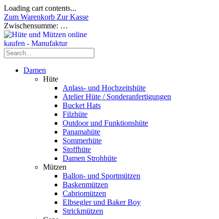
Loading cart contents...
Zum Warenkorb
Zur Kasse
Zwischensumme:
…
Damen
Hüte
Anlass- und Hochzeitshüte
Atelier Hüte / Sonderanfertigungen
Bucket Hats
Filzhüte
Outdoor und Funktionshüte
Panamahüte
Sommerhüte
Stoffhüte
Damen Strohhüte
Mützen
Ballon- und Sportmützen
Baskenmützen
Cabriomützen
Elbsegler und Baker Boy
Strickmützen