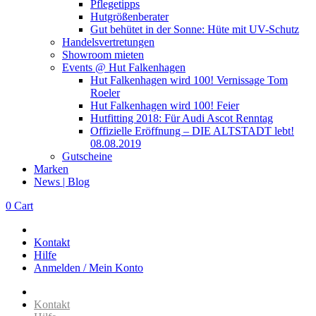
Pflegetipps
Hutgrößenberater
Gut behütet in der Sonne: Hüte mit UV-Schutz
Handelsvertretungen
Showroom mieten
Events @ Hut Falkenhagen
Hut Falkenhagen wird 100! Vernissage Tom
Roeler
Hut Falkenhagen wird 100! Feier
Hutfitting 2018: Für Audi Ascot Renntag
Offizielle Eröffnung – DIE ALTSTADT lebt!
08.08.2019
Gutscheine
Marken
News | Blog
0
Cart
Kontakt
Hilfe
Anmelden / Mein Konto
Kontakt