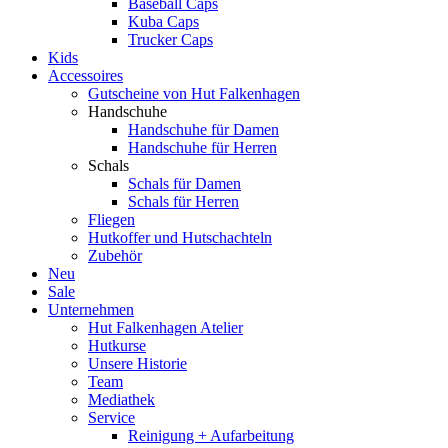
Baseball Caps
Kuba Caps
Trucker Caps
Kids
Accessoires
Gutscheine von Hut Falkenhagen
Handschuhe
Handschuhe für Damen
Handschuhe für Herren
Schals
Schals für Damen
Schals für Herren
Fliegen
Hutkoffer und Hutschachteln
Zubehör
Neu
Sale
Unternehmen
Hut Falkenhagen Atelier
Hutkurse
Unsere Historie
Team
Mediathek
Service
Reinigung + Aufarbeitung