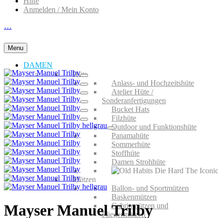
Hilfe
Anmelden / Mein Konto
…
Menu
DAMEN
Hüte
Anlass- und Hochzeitshüte
Atelier Hüte /
Sonderanfertigungen
Bucket Hats
Filzhüte
Outdoor und Funktionshüte
Panamahüte
Sommerhüte
Stoffhüte
Damen Strohhüte
Mützen
Ballon- und Sportmützen
Baskenmützen
Cabriomützen und
Mayser Manuel Trilby
Fliegermützen