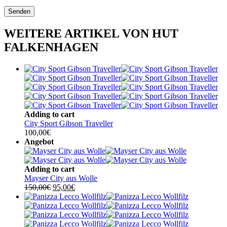
WEITERE ARTIKEL VON HUT
FALKENHAGEN
Adding to cart
City Sport Gibson Traveller
100,00
€
Angebot
Adding to cart
Mayser City aus Wolle
Ursprünglicher
Aktueller
150,00
€
95,00
€
Preis
Preis
war:
ist:
150,00€
95,00€.