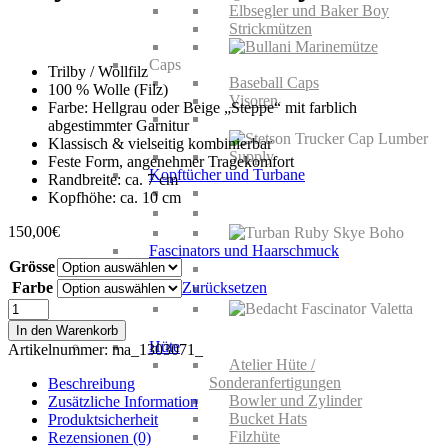
Elbsegler und Baker Boy
Strickmützen
Caps
Trilby / Wollfilz
Baseball Caps
100 % Wolle (Filz)
Visoren
Farbe: Hellgrau oder Beige „Steppe“ mit farblich
abgestimmter Garnitur
Klassisch & vielseitig kombinierbar
Feste Form, angenehmer Tragekomfort
Kopftücher und Turbane
Randbreite: ca. 7 cm
Kopfhöhe: ca. 10 cm
150,00
€
Fascinators und Haarschmuck
Grösse
Farbe
Zurücksetzen
Mayser
Manuel
HERREN
In den Warenkorb
Trilby
Hüte
Artikelnummer:
ma_1303071_
Menge
Atelier Hüte /
Sonderanfertigungen
Beschreibung
Bowler und Zylinder
Zusätzliche Information
Bucket Hats
Produktsicherheit
Filzhüte
Rezensionen (0)