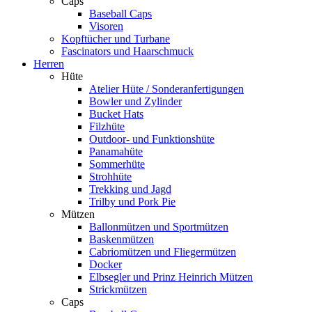
Caps
Baseball Caps
Visoren
Kopftücher und Turbane
Fascinators und Haarschmuck
Herren
Hüte
Atelier Hüte / Sonderanfertigungen
Bowler und Zylinder
Bucket Hats
Filzhüte
Outdoor- und Funktionshüte
Panamahüte
Sommerhüte
Strohhüte
Trekking und Jagd
Trilby und Pork Pie
Mützen
Ballonmützen und Sportmützen
Baskenmützen
Cabriomützen und Fliegermützen
Docker
Elbsegler und Prinz Heinrich Mützen
Strickmützen
Caps