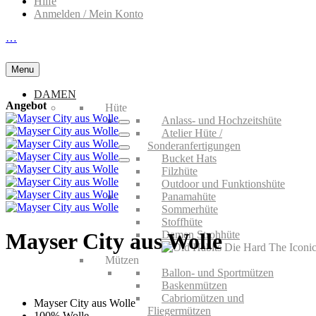
Hilfe
Anmelden / Mein Konto
…
Menu
DAMEN
Angebot
Hüte
Anlass- und Hochzeitshüte
Atelier Hüte /
Sonderanfertigungen
Bucket Hats
Filzhüte
Outdoor und Funktionshüte
Panamahüte
Sommerhüte
Stoffhüte
Damen Strohhüte
Mayser City aus Wolle
Mützen
Ballon- und Sportmützen
Baskenmützen
Cabriomützen und
Mayser City aus Wolle
Fliegermützen
100% Wolle