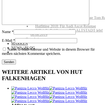
Schutz
Handelsvertretungen
Showroom mieten
Events @ Hut Falkenhagen
Hut Falkenhagen wird 100! Vernissage Tom R
Hut Falkenhagen wird 100! Feier
Hutfitting 2018: Für Audi Ascot Renntag
Offizielle Eröffnung – DIE ALTSTADT lebt!
Name
*
08.08.2019
Gutscheine
E-Mail
*
MARKEN
NEWS | BLOG
Name, E-Mail-Adresse und Website in diesem Browser für
meinen nächsten Kommentar speichern.
WEITERE ARTIKEL VON HUT
FALKENHAGEN