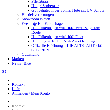
Pflegetipps
Hutgrößenberater
Gut behütet in der Sonne: Hüte mit UV-Schutz
Handelsvertretungen
Showroom mieten
Events @ Hut Falkenhagen
Hut Falkenhagen wird 100! Vernissage Tom
Roeler
Hut Falkenhagen wird 100! Feier
Hutfitting 2018: Für Audi Ascot Renntag
Offizielle Eröffnung – DIE ALTSTADT lebt!
08.08.2019
Gutscheine
Marken
News | Blog
0
Cart
Kontakt
Hilfe
Anmelden / Mein Konto
Kontakt