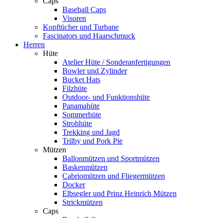
Caps
Baseball Caps
Visoren
Kopftücher und Turbane
Fascinators und Haarschmuck
Herren
Hüte
Atelier Hüte / Sonderanfertigungen
Bowler und Zylinder
Bucket Hats
Filzhüte
Outdoor- und Funktionshüte
Panamahüte
Sommerhüte
Strohhüte
Trekking und Jagd
Trilby und Pork Pie
Mützen
Ballonmützen und Sportmützen
Baskenmützen
Cabriomützen und Fliegermützen
Docker
Elbsegler und Prinz Heinrich Mützen
Strickmützen
Caps