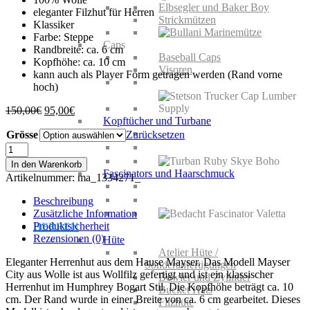
Elbsegler und Baker Boy
eleganter Filzhut für Herren
Strickmützen
Klassiker
Farbe: Steppe
Caps
Randbreite: ca. 6 cm
Baseball Caps
Kopfhöhe: ca. 10 cm
Visoren
kann auch als Player Form getragen werden (Rand vorne
hoch)
Ursprünglicher
Aktueller
150,00
€
95,00
€
Kopftücher und Turbane
Preis
Preis
Grösse
war:
ist:
Zurücksetzen
150,00€
95,00€.
Mayser
City
In den Warenkorb
aus
Fascinators und Haarschmuck
Artikelnummer:
ma_1334271_
Wolle
Menge
Beschreibung
Zusätzliche Information
Produktsicherheit
HERREN
Rezensionen (0)
Hüte
Atelier Hüte /
Eleganter Herrenhut aus dem Hause Mayser. Das Modell Mayser
Sonderanfertigungen
City aus Wolle ist aus Wollfilz gefertigt und ist ein klassischer
Bowler und Zylinder
Herrenhut im Humphrey Bogart Stil. Die Kopfhöhe beträgt ca. 10
Bucket Hats
cm. Der Rand wurde in einer Breite von ca. 6 cm gearbeitet. Dieses
Filzhüte