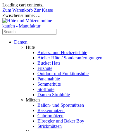
Loading cart contents...
Zum Warenkorb
Zur Kasse
Zwischensumme:
…
Damen
Hüte
Anlass- und Hochzeitshüte
Atelier Hüte / Sonderanfertigungen
Bucket Hats
Filzhüte
Outdoor und Funktionshüte
Panamahüte
Sommerhüte
Stoffhüte
Damen Strohhüte
Mützen
Ballon- und Sportmützen
Baskenmützen
Cabriomützen
Elbsegler und Baker Boy
Strickmützen