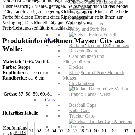
Modell ist sehr elegant und ist ausgesprochen gut zum
Outdoor- und Funktionshüte
Businessanzug / Mantel getragen. Selbstverständlich ist das Modell
Panamahüte
„City“ auch lässig zur legeren Kleidung tragbar. Eine schöne helle
Sommerhüte
Farbe für diesen Hut mit einer Ripsbandgarnitur steht Ihnen zur
Strohhüte
Verfügung. Das Modell City aus Wolle ist vom
Trekking und Jagd
Preis/Leistungsverhältnis unschlagbar.
Trilby und Pork Pie
Produktinformationen Mayser City aus
Mützen
Ballonmützen und Sportmützen
Wolle:
Baskenmützen
Cabriomützen und
Material:
100% Wollfilz
Fliegermützen
Farbe:
Steppe
Docker
Kopfhöhe:
ca. 10 cm
Elbsegler und Prinz Heinrich
Randbreite:
ca. 6 cm
Mützen
Strickmützen
Grösse
57, 58, 59, 60, 61
Caps
Baseball Caps
Kuba Caps
Hutgrößentabelle
Trucker Caps
Kopfumfang
51
52
53
54
55
56
57
58
59
60
61
62
63
6
KIDS
in cm