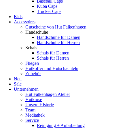
Baseball Caps
Kuba Caps
Trucker Caps
Kids
Accessoires
Gutscheine von Hut Falkenhagen
Handschuhe
Handschuhe für Damen
Handschuhe für Herren
Schals
Schals für Damen
Schals für Herren
Fliegen
Hutkoffer und Hutschachteln
Zubehör
Neu
Sale
Unternehmen
Hut Falkenhagen Atelier
Hutkurse
Unsere Historie
Team
Mediathek
Service
Reinigung + Aufarbeitung