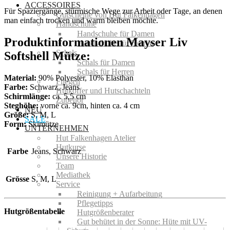
ACCESSOIRES
Für Spaziergänge, stürmische Wege zur Arbeit oder Tage, an denen
Gutscheine von Hut Falkenhagen
man einfach trocken und warm bleiben möchte.
Handschuhe
Handschuhe für Damen
Produktinformationen Mayser Liv
Handschuhe für Herren
Schals
Softshell Mütze:
Schals für Damen
Schals für Herren
Material:
90% Polyester, 10% Elasthan
Fliegen
Farbe:
Schwarz, Jeans
Hutkoffer und Hutschachteln
Schirmlänge:
ca. 5,5 cm
Zubehör
Steghöhe:
vorne ca. 9cm, hinten ca. 4 cm
NEU
Größe:
S, M, L
SALE
Form:
Skimütze
UNTERNEHMEN
Hut Falkenhagen Atelier
Hutkurse
Farbe
Jeans, Schwarz
Unsere Historie
Team
Mediathek
Grösse
S, M, L
Service
Reinigung + Aufarbeitung
Pflegetipps
Hutgrößentabelle
Hutgrößenberater
Gut behütet in der Sonne: Hüte mit UV-