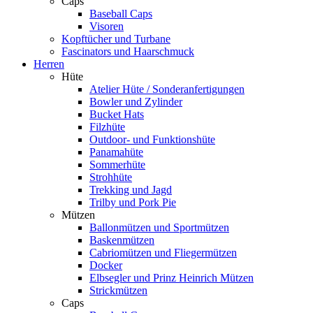
Caps
Baseball Caps
Visoren
Kopftücher und Turbane
Fascinators und Haarschmuck
Herren
Hüte
Atelier Hüte / Sonderanfertigungen
Bowler und Zylinder
Bucket Hats
Filzhüte
Outdoor- und Funktionshüte
Panamahüte
Sommerhüte
Strohhüte
Trekking und Jagd
Trilby und Pork Pie
Mützen
Ballonmützen und Sportmützen
Baskenmützen
Cabriomützen und Fliegermützen
Docker
Elbsegler und Prinz Heinrich Mützen
Strickmützen
Caps