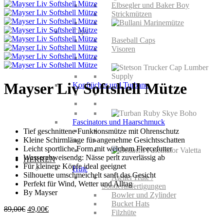
Elbsegler und Baker Boy
Strickmützen
Caps
Baseball Caps
Visoren
Mayser Liv Softshell Mütze
Kopftücher und Turbane
Fascinators und Haarschmuck
Tief geschnittene Funktionsmütze mit Ohrenschutz
Kleine Schirmlänge für angenehme Gesichtsschatten
Leicht sportliche Form mit weichem Fleecefutter
Wasserabweisendg: Nässe perlt zuverlässig ab
HERREN
Für kleinere Köpfe ideal geeignet
Hüte
Silhouette umschmeichelt sanft das Gesicht
Atelier Hüte /
Perfekt für Wind, Wetter und Alltag
Sonderanfertigungen
By Mayser
Bowler und Zylinder
Bucket Hats
Ursprünglicher
Aktueller
89,00
€
49,00
€
Filzhüte
Preis
Preis