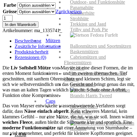
Outdoor- und Funktionshüte
Farbe
war:
ist:
Panamahüte
89,00€
49,00€.
Grösse
Zurücksetzen
Sommerhüte
Mayser
Strohhüte
Liv
Trekking und Jagd
In den Warenkorb
Softshell
Trilby und Pork Pie
Artikelnummer:
ma_1335741_
Mütze
Menge
Mützen
Beschreibung
Ballonmützen und Sportmützen
Zusätzliche Information
Baskenmützen
Produktsicherheit
Cabriomützen und
Rezensionen (0)
Fliegermützen
Die
Liv Softshell Mütze
von Mayser ist eine dieser Formen, die im
Docker
ersten Moment funktionieren – und im zweiten überraschen. Tief
Elbsegler und Prinz Heinrich
geschnitten, mit sanftem Ohrenschutz und kleinem Schirm, legt sie
Mützen
sich wie selbstverständlich um das Gesicht und bringt genau das mit,
Strickmützen
was man an kalten Tagen wirklich braucht: Schutz ohne Auftritt,
Funktion ohne Kompromisse.
Caps
Das von Mayser entwickelte wasserabweisende Verfahren sorgt
Baseball Caps
dafür, dass
Nässe einfach abperlt
. Kein schweres Material, kein
Kuba Caps
klammes Gefühl – nur eine Mütze, die tut, was sie soll. Innen wärmt
Trucker Caps
weiches Fleece
, außen bleibt die Silhouette klar und sportlich. Eine
moderne Funktionsmütze
mit einer Anmutung von Sturmhaube –
nur viel angenehmer, und perfekt für kleinere Kopfformen geeignet.
KIDS