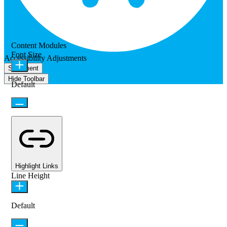
Content Modules
Font Size
Accessibility Adjustments
Statement
Hide Toolbar
Default
Highlight Links
Line Height
Default