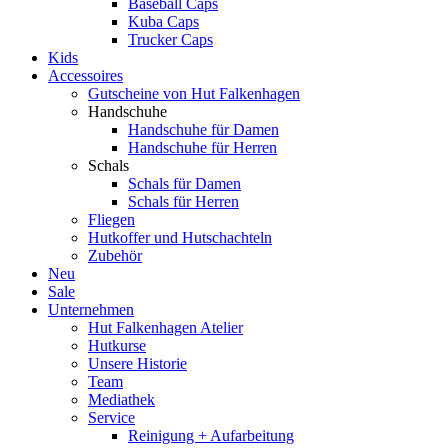
Baseball Caps
Kuba Caps
Trucker Caps
Kids
Accessoires
Gutscheine von Hut Falkenhagen
Handschuhe
Handschuhe für Damen
Handschuhe für Herren
Schals
Schals für Damen
Schals für Herren
Fliegen
Hutkoffer und Hutschachteln
Zubehör
Neu
Sale
Unternehmen
Hut Falkenhagen Atelier
Hutkurse
Unsere Historie
Team
Mediathek
Service
Reinigung + Aufarbeitung