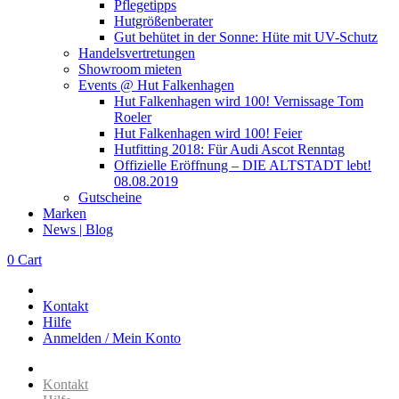
Pflegetipps
Hutgrößenberater
Gut behütet in der Sonne: Hüte mit UV-Schutz
Handelsvertretungen
Showroom mieten
Events @ Hut Falkenhagen
Hut Falkenhagen wird 100! Vernissage Tom
Roeler
Hut Falkenhagen wird 100! Feier
Hutfitting 2018: Für Audi Ascot Renntag
Offizielle Eröffnung – DIE ALTSTADT lebt!
08.08.2019
Gutscheine
Marken
News | Blog
0
Cart
Kontakt
Hilfe
Anmelden / Mein Konto
Kontakt