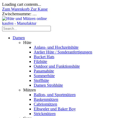
Loading cart contents...
Zum Warenkorb
Zur Kasse
Zwischensumme:
…
Damen
Hüte
Anlass- und Hochzeitshüte
Atelier Hüte / Sonderanfertigungen
Bucket Hats
Filzhüte
Outdoor und Funktionshüte
Panamahüte
Sommerhüte
Stoffhüte
Damen Strohhüte
Mützen
Ballon- und Sportmützen
Baskenmützen
Cabriomützen
Elbsegler und Baker Boy
Strickmützen