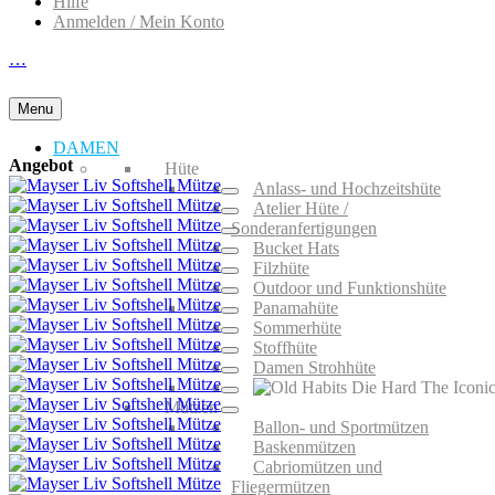
Hilfe
Anmelden / Mein Konto
…
Menu
DAMEN
Angebot
Hüte
Anlass- und Hochzeitshüte
Atelier Hüte /
Sonderanfertigungen
Bucket Hats
Filzhüte
Outdoor und Funktionshüte
Panamahüte
Sommerhüte
Stoffhüte
Damen Strohhüte
Mützen
Ballon- und Sportmützen
Baskenmützen
Cabriomützen und
Fliegermützen