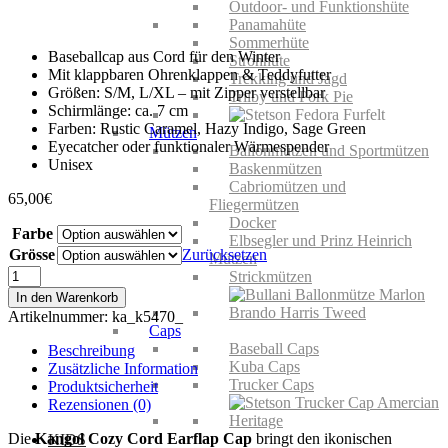
Outdoor- und Funktionshüte
Panamahüte
Sommerhüte
Baseballcap aus Cord für den Winter
Strohhüte
Mit klappbaren Ohrenklappen & Teddyfutter
Trekking und Jagd
Größen: S/M, L/XL – mit Zipper verstellbar
Trilby und Pork Pie
Schirmlänge: ca. 7 cm
Farben: Rustic Caramel, Hazy Indigo, Sage Green
Mützen
Eyecatcher oder funktionaler Wärmespender
Ballonmützen und Sportmützen
Unisex
Baskenmützen
Cabriomützen und
65,00
€
Fliegermützen
Docker
Farbe
Elbsegler und Prinz Heinrich
Grösse
Zurücksetzen
Mützen
Kangol
Strickmützen
Cozy
In den Warenkorb
Cord
Artikelnummer:
ka_k5470_
Earflap
Caps
Cap
Baseball Caps
Beschreibung
Menge
Kuba Caps
Zusätzliche Information
Trucker Caps
Produktsicherheit
Rezensionen (0)
Die
Kangol Cozy Cord Earflap Cap
bringt den ikonischen
KIDS