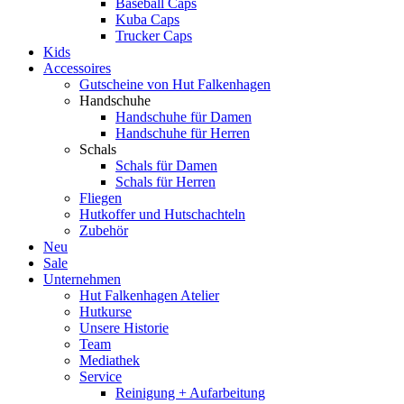
Baseball Caps
Kuba Caps
Trucker Caps
Kids
Accessoires
Gutscheine von Hut Falkenhagen
Handschuhe
Handschuhe für Damen
Handschuhe für Herren
Schals
Schals für Damen
Schals für Herren
Fliegen
Hutkoffer und Hutschachteln
Zubehör
Neu
Sale
Unternehmen
Hut Falkenhagen Atelier
Hutkurse
Unsere Historie
Team
Mediathek
Service
Reinigung + Aufarbeitung