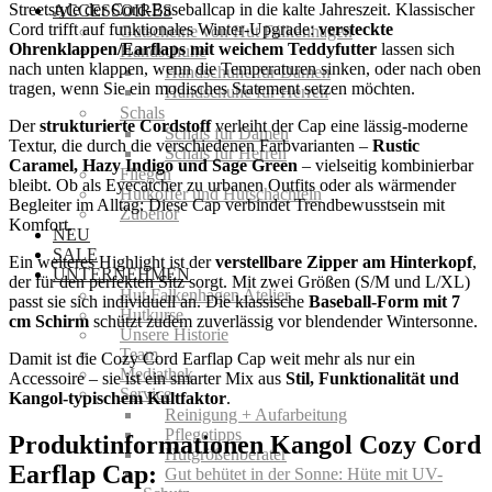
Streetstyle der Cord-Baseballcap in die kalte Jahreszeit. Klassischer
ACCESSOIRES
Cord trifft auf funktionales Winter-Upgrade:
versteckte
Gutscheine von Hut Falkenhagen
Ohrenklappen/Earflaps mit weichem Teddyfutter
lassen sich
Handschuhe
nach unten klappen, wenn die Temperaturen sinken, oder nach oben
Handschuhe für Damen
tragen, wenn Sie ein modisches Statement setzen möchten.
Handschuhe für Herren
Schals
Der
strukturierte Cordstoff
verleiht der Cap eine lässig-moderne
Schals für Damen
Textur, die durch die verschiedenen Farbvarianten –
Rustic
Schals für Herren
Caramel, Hazy Indigo und Sage Green
– vielseitig kombinierbar
Fliegen
bleibt. Ob als Eyecatcher zu urbanen Outfits oder als wärmender
Hutkoffer und Hutschachteln
Begleiter im Alltag: Diese Cap verbindet Trendbewusstsein mit
Zubehör
Komfort.
NEU
SALE
Ein weiteres Highlight ist der
verstellbare Zipper am Hinterkopf
,
UNTERNEHMEN
der für den perfekten Sitz sorgt. Mit zwei Größen (S/M und L/XL)
Hut Falkenhagen Atelier
passt sie sich individuell an. Die klassische
Baseball-Form mit 7
Hutkurse
cm Schirm
schützt zudem zuverlässig vor blendender Wintersonne.
Unsere Historie
Team
Damit ist die Cozy Cord Earflap Cap weit mehr als nur ein
Mediathek
Accessoire – sie ist ein smarter Mix aus
Stil, Funktionalität und
Service
Kangol-typischem Kultfaktor
.
Reinigung + Aufarbeitung
Pflegetipps
Produktinformationen Kangol Cozy Cord
Hutgrößenberater
Earflap Cap:
Gut behütet in der Sonne: Hüte mit UV-