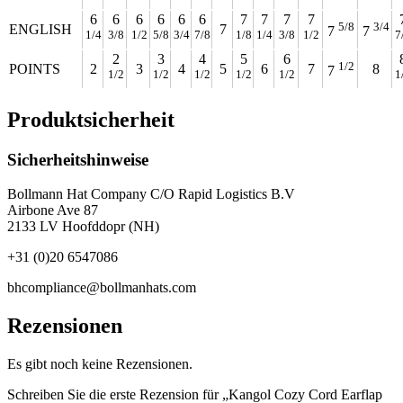
6
6
6
6
6
6
7
7
7
7
5/8
3/4
ENGLISH
7
7
7
1/4
3/8
1/2
5/8
3/4
7/8
1/8
1/4
3/8
1/2
7
2
3
4
5
6
1/2
POINTS
2
3
4
5
6
7
8
7
1/2
1/2
1/2
1/2
1/2
1
Produktsicherheit
Sicherheitshinweise
Bollmann Hat Company C/O Rapid Logistics B.V
Airbone Ave 87
2133 LV Hoofddopr (NH)
+31 (0)20 6547086
bhcompliance@bollmanhats.com
Rezensionen
Es gibt noch keine Rezensionen.
Schreiben Sie die erste Rezension für „Kangol Cozy Cord Earflap