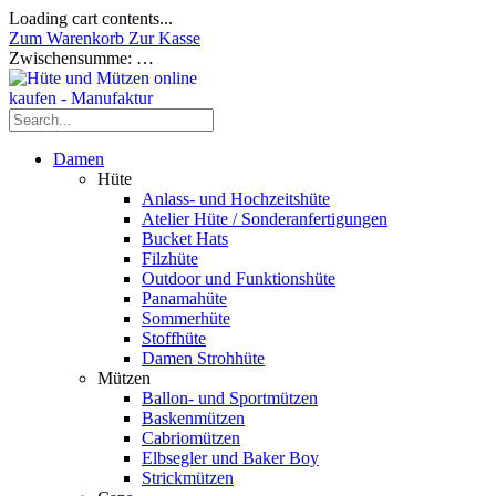
Loading cart contents...
Zum Warenkorb
Zur Kasse
Zwischensumme:
…
Damen
Hüte
Anlass- und Hochzeitshüte
Atelier Hüte / Sonderanfertigungen
Bucket Hats
Filzhüte
Outdoor und Funktionshüte
Panamahüte
Sommerhüte
Stoffhüte
Damen Strohhüte
Mützen
Ballon- und Sportmützen
Baskenmützen
Cabriomützen
Elbsegler und Baker Boy
Strickmützen