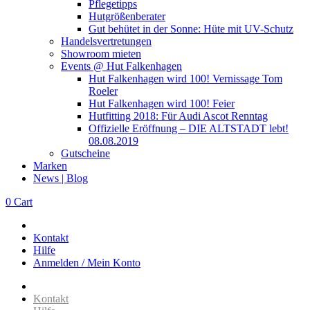
Pflegetipps
Hutgrößenberater
Gut behütet in der Sonne: Hüte mit UV-Schutz
Handelsvertretungen
Showroom mieten
Events @ Hut Falkenhagen
Hut Falkenhagen wird 100! Vernissage Tom
Roeler
Hut Falkenhagen wird 100! Feier
Hutfitting 2018: Für Audi Ascot Renntag
Offizielle Eröffnung – DIE ALTSTADT lebt!
08.08.2019
Gutscheine
Marken
News | Blog
0
Cart
Kontakt
Hilfe
Anmelden / Mein Konto
Kontakt