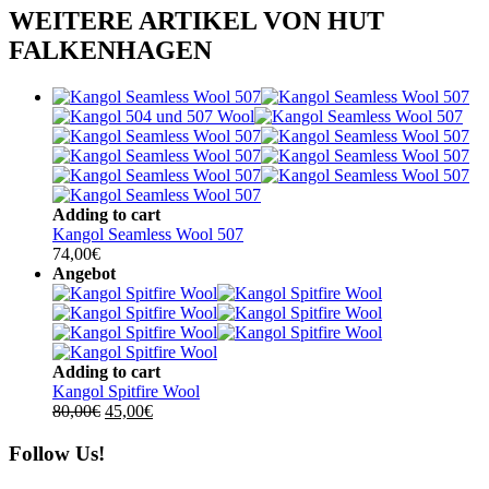
WEITERE ARTIKEL VON HUT
FALKENHAGEN
Adding to cart
Kangol Seamless Wool 507
74,00
€
Angebot
Adding to cart
Kangol Spitfire Wool
Ursprünglicher
Aktueller
80,00
€
45,00
€
Preis
Preis
war:
ist:
Follow Us!
80,00€
45,00€.