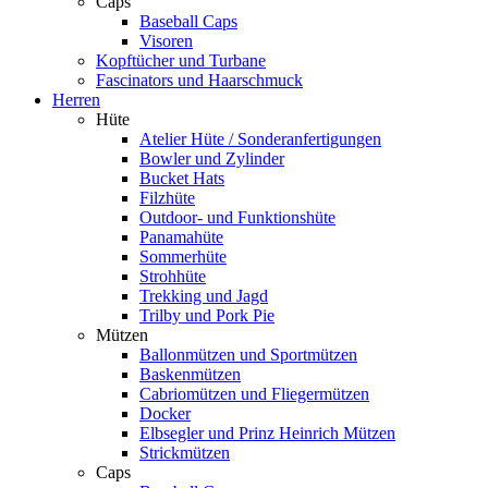
Caps
Baseball Caps
Visoren
Kopftücher und Turbane
Fascinators und Haarschmuck
Herren
Hüte
Atelier Hüte / Sonderanfertigungen
Bowler und Zylinder
Bucket Hats
Filzhüte
Outdoor- und Funktionshüte
Panamahüte
Sommerhüte
Strohhüte
Trekking und Jagd
Trilby und Pork Pie
Mützen
Ballonmützen und Sportmützen
Baskenmützen
Cabriomützen und Fliegermützen
Docker
Elbsegler und Prinz Heinrich Mützen
Strickmützen
Caps