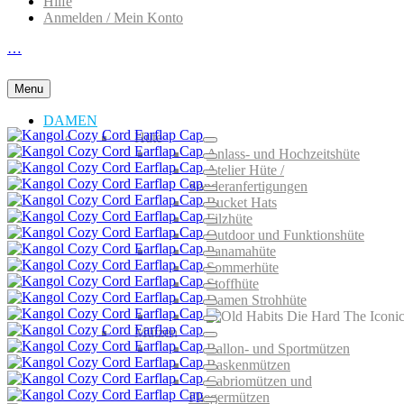
Hilfe
Anmelden / Mein Konto
…
Menu
DAMEN
Hüte
Anlass- und Hochzeitshüte
Atelier Hüte /
Sonderanfertigungen
Bucket Hats
Filzhüte
Outdoor und Funktionshüte
Panamahüte
Sommerhüte
Stoffhüte
Damen Strohhüte
Mützen
Ballon- und Sportmützen
Baskenmützen
Cabriomützen und
Fliegermützen