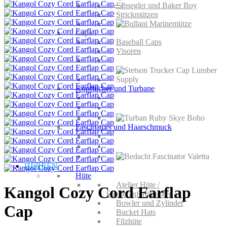
Elbsegler und Baker Boy
Strickmützen
Caps
Baseball Caps
Visoren
Kopftücher und Turbane
Fascinators und Haarschmuck
HERREN
Hüte
Atelier Hüte /
Kangol Cozy Cord Earflap
Sonderanfertigungen
Bowler und Zylinder
Cap
Bucket Hats
Filzhüte