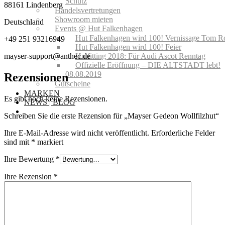
Schutz
88161 Lindenberg
Handelsvertretungen
Showroom mieten
Deutschland
Events @ Hut Falkenhagen
Hut Falkenhagen wird 100! Vernissage Tom R
+49 251 93216949
Hut Falkenhagen wird 100! Feier
Hutfitting 2018: Für Audi Ascot Renntag
mayser-support@anthec.de
Offizielle Eröffnung – DIE ALTSTADT lebt!
08.08.2019
Rezensionen
Gutscheine
MARKEN
Es gibt noch keine Rezensionen.
NEWS | BLOG
Schreiben Sie die erste Rezension für „Mayser Gedeon Wollfilzhut“
Ihre E-Mail-Adresse wird nicht veröffentlicht.
Erforderliche Felder
sind mit
*
markiert
Ihre Bewertung
*
Ihre Rezension
*