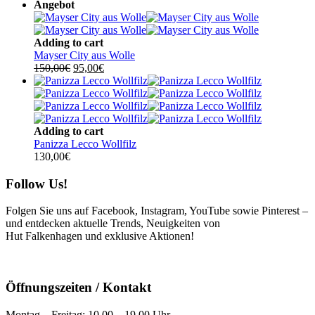
Angebot
Adding to cart
Mayser City aus Wolle
Ursprünglicher
Aktueller
150,00
€
95,00
€
Preis
Preis
war:
ist:
150,00€
95,00€.
Adding to cart
Panizza Lecco Wollfilz
130,00
€
Follow Us!
Folgen Sie uns auf Facebook, Instagram, YouTube sowie Pinterest –
und entdecken aktuelle Trends, Neuigkeiten von
Hut Falkenhagen und exklusive Aktionen!
Öffnungszeiten / Kontakt
Montag – Freitag: 10.00 – 19.00 Uhr