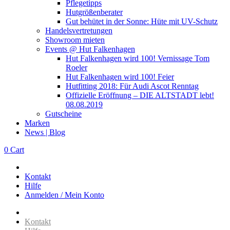
Pflegetipps
Hutgrößenberater
Gut behütet in der Sonne: Hüte mit UV-Schutz
Handelsvertretungen
Showroom mieten
Events @ Hut Falkenhagen
Hut Falkenhagen wird 100! Vernissage Tom
Roeler
Hut Falkenhagen wird 100! Feier
Hutfitting 2018: Für Audi Ascot Renntag
Offizielle Eröffnung – DIE ALTSTADT lebt!
08.08.2019
Gutscheine
Marken
News | Blog
0
Cart
Kontakt
Hilfe
Anmelden / Mein Konto
Kontakt