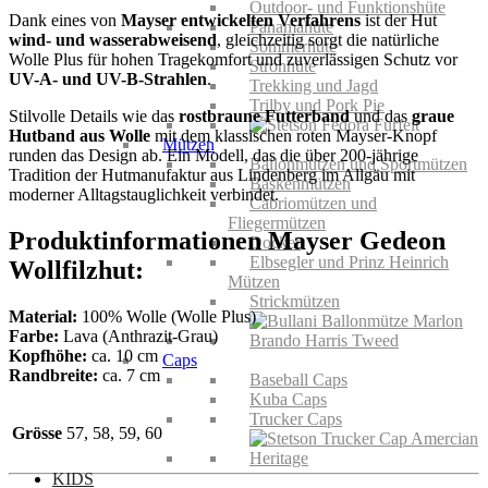
Outdoor- und Funktionshüte
Dank eines von
Mayser entwickelten Verfahrens
ist der Hut
Panamahüte
wind- und wasserabweisend
, gleichzeitig sorgt die natürliche
Sommerhüte
Wolle Plus für hohen Tragekomfort und zuverlässigen Schutz vor
Strohhüte
UV-A- und UV-B-Strahlen
.
Trekking und Jagd
Trilby und Pork Pie
Stilvolle Details wie das
rostbraune Futterband
und das
graue
Hutband aus Wolle
mit dem klassischen roten Mayser-Knopf
Mützen
runden das Design ab. Ein Modell, das die über 200-jährige
Ballonmützen und Sportmützen
Tradition der Hutmanufaktur aus Lindenberg im Allgäu mit
Baskenmützen
moderner Alltagstauglichkeit verbindet.
Cabriomützen und
Fliegermützen
Produktinformationen Mayser Gedeon
Docker
Elbsegler und Prinz Heinrich
Wollfilzhut:
Mützen
Strickmützen
Material:
100% Wolle (Wolle Plus)
Farbe:
Lava (Anthrazit-Grau)
Kopfhöhe:
ca. 10 cm
Caps
Randbreite:
ca. 7 cm
Baseball Caps
Kuba Caps
Trucker Caps
Grösse
57, 58, 59, 60
KIDS