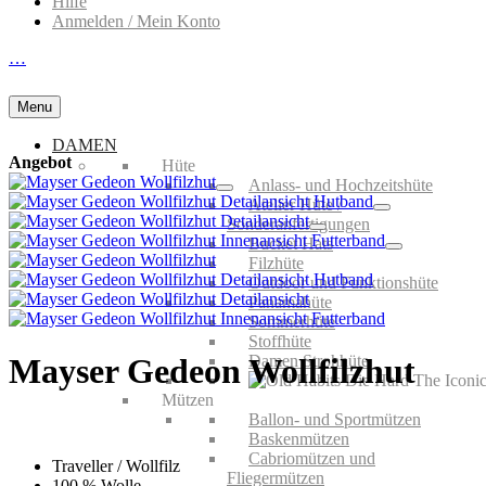
Hilfe
Anmelden / Mein Konto
…
Menu
DAMEN
Angebot
Hüte
Anlass- und Hochzeitshüte
Atelier Hüte /
Sonderanfertigungen
Bucket Hats
Filzhüte
Outdoor und Funktionshüte
Panamahüte
Sommerhüte
Stoffhüte
Damen Strohhüte
Mayser Gedeon Wollfilzhut
Mützen
Ballon- und Sportmützen
Baskenmützen
Cabriomützen und
Traveller / Wollfilz
Fliegermützen
100 % Wolle