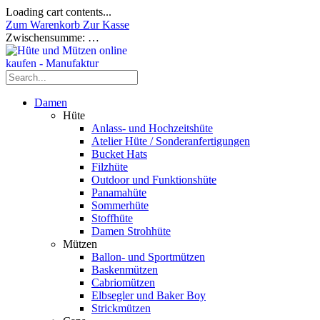
Loading cart contents...
Zum Warenkorb
Zur Kasse
Zwischensumme:
…
Damen
Hüte
Anlass- und Hochzeitshüte
Atelier Hüte / Sonderanfertigungen
Bucket Hats
Filzhüte
Outdoor und Funktionshüte
Panamahüte
Sommerhüte
Stoffhüte
Damen Strohhüte
Mützen
Ballon- und Sportmützen
Baskenmützen
Cabriomützen
Elbsegler und Baker Boy
Strickmützen