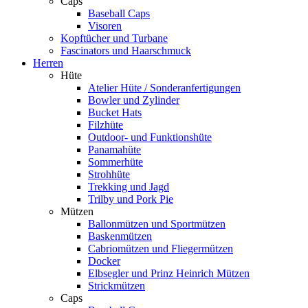
Caps
Baseball Caps
Visoren
Kopftücher und Turbane
Fascinators und Haarschmuck
Herren
Hüte
Atelier Hüte / Sonderanfertigungen
Bowler und Zylinder
Bucket Hats
Filzhüte
Outdoor- und Funktionshüte
Panamahüte
Sommerhüte
Strohhüte
Trekking und Jagd
Trilby und Pork Pie
Mützen
Ballonmützen und Sportmützen
Baskenmützen
Cabriomützen und Fliegermützen
Docker
Elbsegler und Prinz Heinrich Mützen
Strickmützen
Caps