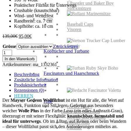
Elbsegler und Baker Boy
Praktischer Filzhut für Unterwegs
Strickmützen
Crushable (knautschbar)
Wind- und Wetterfest
Caps
Randbreite: ca. 7 cm
Baseball Caps
Kopfhöhe: ca. 10 cm
Visoren
Ursprünglicher
Aktueller
139,00
€
95,00
€
Preis
Preis
Grösse
war:
ist:
Zurücksetzen
Kopftücher und Turbane
139,00€
95,00€.
Mayser
Gedeon
In den Warenkorb
Wollfilzhut
Artikelnummer:
ma_1332361_
Menge
Fascinators und Haarschmuck
Beschreibung
Zusätzliche Information
Produktsicherheit
Rezensionen (0)
HERREN
Der
Mayser Gedeon
Wollfilzhut
ist ein Hut für alle, die Wert auf
Hüte
Handwerk, Funktion und Stil legen. Gefertigt aus besonders
Atelier Hüte /
weicher
Wolle Plus
in der Farbe
Lava
(ein edles Anthrazit-Grau),
Sonderanfertigungen
überzeugt er mit seiner Flexibilität:
knautschbar, formstabil und
Bowler und Zylinder
ideal für unterwegs
. Ob im Alltag, auf Reisen oder beim Wandern
Bucket Hats
– dieser Wollfilzhut passt sich den Anforderungen mühelos an.
Filzhüte