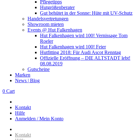
Pflegetipps
Hutgrößenberater
Gut behütet in der Sonne: Hüte mit UV-Schutz
Handelsvertretungen
Showroom mieten
Events @ Hut Falkenhagen
Hut Falkenhagen wird 100! Vernissage Tom
Roeler
Hut Falkenhagen wird 100! Feier
Hutfitting 2018: Für Audi Ascot Renntag
Offizielle Eröffnung – DIE ALTSTADT lebt!
08.08.2019
Gutscheine
Marken
News | Blog
0
Cart
Kontakt
Hilfe
Anmelden / Mein Konto
Kontakt