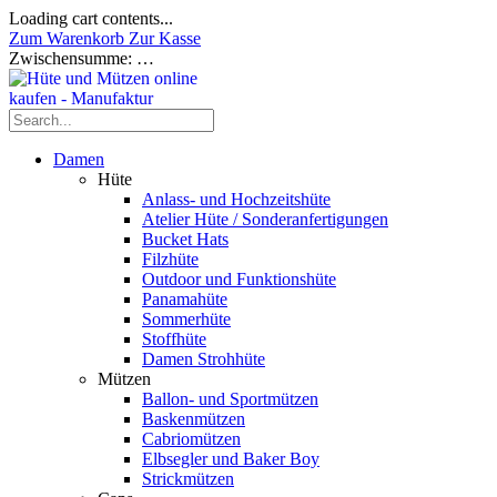
Loading cart contents...
Zum Warenkorb
Zur Kasse
Zwischensumme:
…
Damen
Hüte
Anlass- und Hochzeitshüte
Atelier Hüte / Sonderanfertigungen
Bucket Hats
Filzhüte
Outdoor und Funktionshüte
Panamahüte
Sommerhüte
Stoffhüte
Damen Strohhüte
Mützen
Ballon- und Sportmützen
Baskenmützen
Cabriomützen
Elbsegler und Baker Boy
Strickmützen