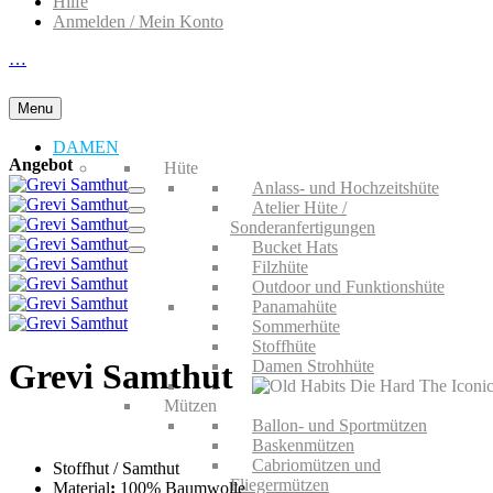
Hilfe
Anmelden / Mein Konto
…
Menu
DAMEN
Angebot
Hüte
Anlass- und Hochzeitshüte
Atelier Hüte /
Sonderanfertigungen
Bucket Hats
Filzhüte
Outdoor und Funktionshüte
Panamahüte
Sommerhüte
Stoffhüte
Damen Strohhüte
Grevi Samthut
Mützen
Ballon- und Sportmützen
Baskenmützen
Cabriomützen und
Stoffhut / Samthut
Fliegermützen
Material
:
100% Baumwolle