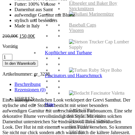
Elbsegler und Baker Boy
Futter: 100% Viskose
Strickmützen
Damenhut aus Samt
aufwendige Garnitur mit Blume
Caps
stylisch und besonders
Baseball Caps
Made in Italy
Visoren
Ursprünglicher
Aktueller
210,00
€
150,00
€
Preis
Preis
Vorrätig
war:
ist:
210,00€
150,00€.
Kopftücher und Turbane
Grevi
Samthut
In den Warenkorb
Menge
Artikelnummer:
gr_3238_
Fascinators und Haarschmuck
Beschreibung
Rezensionen (0)
HERREN
Einen außergewöhnlichen Look verkörpert der Grevi Samthut. Der
Hüte
stylische und edle Stoffhut besticht mit seiner besonders
Atelier Hüte /
aufwendigen Garnitur mit unterschiedlichen Farbnuancen. Eine sehr
Sonderanfertigungen
dekorative Blume vervollständigt den Style. Mit einem solchen
Bowler und Zylinder
Damenhut unterstreichen Sie eindrucksvoll Ihren individuellen
Bucket Hats
Look. Der Hut ist mit einemm warmen Futter versehen. So kommen
Filzhüte
Sie nicht nur chick sondern auch warm durch die kältere Jahreszeit.