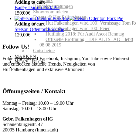
Schutz
Adding to cart
Handelsvertretungen
Bailey Darron Pork Pie
Showroom mieten
159,00
€
Events @ Hut Falkenhagen
Hut Falkenhagen wird 100! Vernissage Tom R
Adding to cart
Hut Falkenhagen wird 100! Feier
Stetson Odenton Pork Pie
Hutfitting 2018: Für Audi Ascot Renntag
129,00
€
Offizielle Eröffnung – DIE ALTSTADT lebt!
08.08.2019
Follow Us!
Gutscheine
MARKEN
Folgen Sie uns auf Facebook, Instagram, YouTube sowie Pinterest –
NEWS | BLOG
und entdecken aktuelle Trends, Neuigkeiten von
Hut Falkenhagen und exklusive Aktionen!
Öffnungszeiten / Kontakt
Montag – Freitag: 10.00 – 19.00 Uhr
Samstag: 10.00 – 18.00 Uhr
Gebr. Falkenhagen oHG
Schauenburgerstr. 47
20095 Hamburg (Innenstadt)