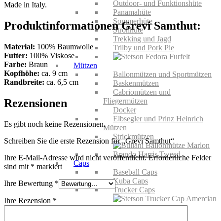
Outdoor- und Funktionshüte
Made in Italy.
Panamahüte
Sommerhüte
Produktinformationen Grevi Samthut:
Strohhüte
Trekking und Jagd
Material
:
100% Baumwolle
Trilby und Pork Pie
Futter:
100% Viskose
Farbe:
Braun
Mützen
Kopfhöhe:
ca. 9 cm
Ballonmützen und Sportmützen
Randbreite:
ca. 6,5 cm
Baskenmützen
Cabriomützen und
Rezensionen
Fliegermützen
Docker
Elbsegler und Prinz Heinrich
Es gibt noch keine Rezensionen.
Mützen
Strickmützen
Schreiben Sie die erste Rezension für „Grevi Samthut“
Ihre E-Mail-Adresse wird nicht veröffentlicht.
Erforderliche Felder
Caps
sind mit
*
markiert
Baseball Caps
Kuba Caps
Ihre Bewertung
*
Trucker Caps
Ihre Rezension
*
KIDS