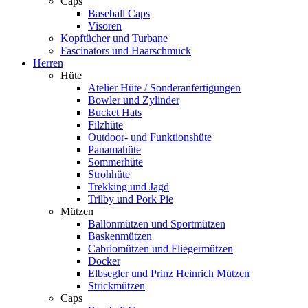
Caps
Baseball Caps
Visoren
Kopftücher und Turbane
Fascinators und Haarschmuck
Herren
Hüte
Atelier Hüte / Sonderanfertigungen
Bowler und Zylinder
Bucket Hats
Filzhüte
Outdoor- und Funktionshüte
Panamahüte
Sommerhüte
Strohhüte
Trekking und Jagd
Trilby und Pork Pie
Mützen
Ballonmützen und Sportmützen
Baskenmützen
Cabriomützen und Fliegermützen
Docker
Elbsegler und Prinz Heinrich Mützen
Strickmützen
Caps