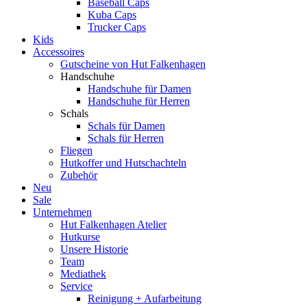
Baseball Caps
Kuba Caps
Trucker Caps
Kids
Accessoires
Gutscheine von Hut Falkenhagen
Handschuhe
Handschuhe für Damen
Handschuhe für Herren
Schals
Schals für Damen
Schals für Herren
Fliegen
Hutkoffer und Hutschachteln
Zubehör
Neu
Sale
Unternehmen
Hut Falkenhagen Atelier
Hutkurse
Unsere Historie
Team
Mediathek
Service
Reinigung + Aufarbeitung