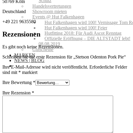
Schutz
50769 Köln
Handelsvertretungen
Showroom mieten
Deutschland
Events @ Hut Falkenhagen
+49 221 9635580
Hut Falkenhagen wird 100! Vernissage Tom R
Hut Falkenhagen wird 100! Feier
Rezensionen
Hutfitting 2018: Für Audi Ascot Renntag
Offizielle Eröffnung – DIE ALTSTADT lebt!
08.08.2019
Es gibt noch keine Rezensionen.
Gutscheine
MARKEN
Schreiben Sie die erste Rezension für „Stetson Odenton Pork Pie“
NEWS | BLOG
Ihre E-Mail-Adresse wird nicht veröffentlicht.
Erforderliche Felder
sind mit
*
markiert
Ihre Bewertung
*
Ihre Rezension
*