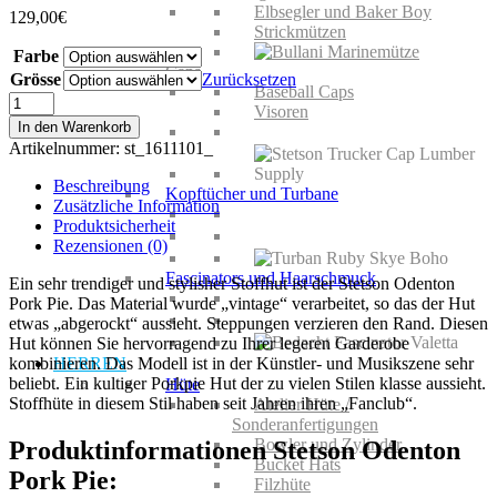
Elbsegler und Baker Boy
129,00
€
Strickmützen
Farbe
Caps
Grösse
Zurücksetzen
Baseball Caps
Stetson
Visoren
Odenton
In den Warenkorb
Pork
Artikelnummer:
st_1611101_
Pie
Menge
Beschreibung
Kopftücher und Turbane
Zusätzliche Information
Produktsicherheit
Rezensionen (0)
Fascinators und Haarschmuck
Ein sehr trendiger und stylisher Stoffhut ist der Stetson Odenton
Pork Pie. Das Material wurde „vintage“ verarbeitet, so das der Hut
etwas „abgerockt“ aussieht. Steppungen verzieren den Rand. Diesen
Hut können Sie hervorragend zu Ihrer legeren Garderobe
kombinieren. Das Modell ist in der Künstler- und Musikszene sehr
HERREN
beliebt. Ein kultiger Porkpie Hut der zu vielen Stilen klasse aussieht.
Hüte
Stoffhüte in diesem Stil haben seit Jahren ihren „Fanclub“.
Atelier Hüte /
Sonderanfertigungen
Bowler und Zylinder
Produktinformationen Stetson Odenton
Bucket Hats
Pork Pie:
Filzhüte