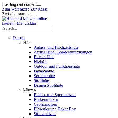
Loading cart contents...
Zum Warenkorb
Zur Kasse
Zwischensumme:
…
Damen
Hüte
Anlass- und Hochzeitshüte
Atelier Hüte / Sonderanfertigungen
Bucket Hats
Filzhüte
Outdoor und Funktionshüte
Panamahüte
Sommerhüte
Stoffhüte
Damen Strohhüte
Mützen
Ballon- und Sportmützen
Baskenmützen
Cabriomützen
Elbsegler und Baker Boy
Strickmützen