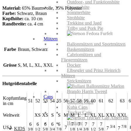
Outdoor- und Funktionshüte
Panamahüte
Material:
65% Baumwolle, 35% Polyester
Sommerhüte
Farbe:
Schwarz, Braun
Strohhüte
Kopfhöhe:
ca. 10 cm
Trekking und Jagd
Randbreite:
ca. 4 cm
Trilby und Pork Pie
Mützen
Ballonmützen und Sportmützen
Farbe
Braun, Schwarz
Baskenmützen
Cabriomützen und
Fliegermützen
Grösse
S, M, L, XL, XXL
Docker
Elbsegler und Prinz Heinrich
Mützen
Strickmützen
Hutgrößentabelle
Caps
Kopfumfang
51
52
53
54
55
56
57
58
59
60
61
62
63
6
Baseball Caps
in cm
Kuba Caps
Trucker Caps
Weltweit
XS
XS
S
S
M
M
L
L
XL
XL
XXL
XXL
6
6
6
6
6
7
7
7
7
7
3/4
7/8
USA
7
7
7
KIDS
3/8
1/2
5/8
3/4
7/8
1/8
1/4
3/8
1/2
5/8