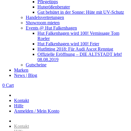
Pflegetipps
Hutgrößenberater
Gut behütet in der Sonne: Hüte mit UV-Schutz
Handelsvertretungen
Showroom mieten
Events @ Hut Falkenhagen
Hut Falkenhagen wird 100! Vernissage Tom
Roeler
Hut Falkenhagen wird 100! Feier
Hutfitting 2018: Für Audi Ascot Renntag
Offizielle Eröffnung – DIE ALTSTADT lebt!
08.08.2019
Gutscheine
Marken
News | Blog
0
Cart
Kontakt
Hilfe
Anmelden / Mein Konto
Kontakt