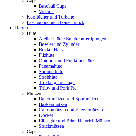
Caps
Baseball Caps
Visoren
Kopftücher und Turbane
Fascinators und Haarschmuck
Herren
Hüte
Atelier Hüte / Sonderanfertigungen
Bowler und Zylinder
Bucket Hats
Filzhüte
Outdoor- und Funktionshüte
Panamahüte
Sommerhüte
Strohhüte
Trekking und Jagd
Trilby und Pork Pie
Mützen
Ballonmützen und Sportmützen
Baskenmützen
Cabriomützen und Fliegermützen
Docker
Elbsegler und Prinz Heinrich Mützen
Strickmützen
Caps