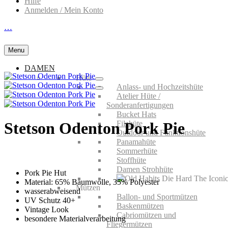
Hilfe
Anmelden / Mein Konto
…
Menu
DAMEN
Hüte
Anlass- und Hochzeitshüte
Atelier Hüte /
Sonderanfertigungen
Bucket Hats
Filzhüte
Stetson Odenton Pork Pie
Outdoor und Funktionshüte
Panamahüte
Sommerhüte
Stoffhüte
Damen Strohhüte
Pork Pie Hut
Material: 65% Baumwolle, 35% Polyester
Mützen
wasserabweisend
Ballon- und Sportmützen
UV Schutz 40+
Baskenmützen
Vintage Look
Cabriomützen und
besondere Materialverarbeitung
Fliegermützen