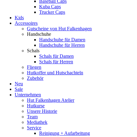
Baseball Caps
Kuba Caps
Trucker Caps
Kids
Accessoires
Gutscheine von Hut Falkenhagen
Handschuhe
Handschuhe für Damen
Handschuhe für Herren
Schals
Schals für Damen
Schals für Herren
Fliegen
Hutkoffer und Hutschachteln
Zubehör
Neu
Sale
Unternehmen
Hut Falkenhagen Atelier
Hutkurse
Unsere Historie
Team
Mediathek
Service
Reinigung + Aufarbeitung