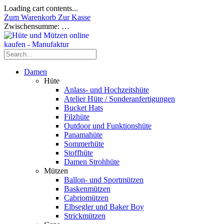
Loading cart contents...
Zum Warenkorb
Zur Kasse
Zwischensumme:
…
Damen
Hüte
Anlass- und Hochzeitshüte
Atelier Hüte / Sonderanfertigungen
Bucket Hats
Filzhüte
Outdoor und Funktionshüte
Panamahüte
Sommerhüte
Stoffhüte
Damen Strohhüte
Mützen
Ballon- und Sportmützen
Baskenmützen
Cabriomützen
Elbsegler und Baker Boy
Strickmützen