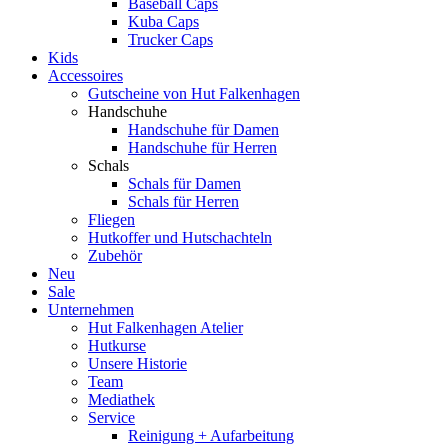
Baseball Caps
Kuba Caps
Trucker Caps
Kids
Accessoires
Gutscheine von Hut Falkenhagen
Handschuhe
Handschuhe für Damen
Handschuhe für Herren
Schals
Schals für Damen
Schals für Herren
Fliegen
Hutkoffer und Hutschachteln
Zubehör
Neu
Sale
Unternehmen
Hut Falkenhagen Atelier
Hutkurse
Unsere Historie
Team
Mediathek
Service
Reinigung + Aufarbeitung