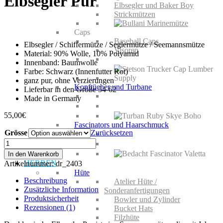
Elbsegler Pur
Elbsegler und Baker Boy
Strickmützen
Caps
Baseball Caps
Elbsegler / Schiffermütze / Seglermütze / Seemannsmütze
Visoren
Material: 90% Wolle, 10% Polyamid
Innenband: Baumwolle
Farbe: Schwarz (Innenfutter Rot)
ganz pur, ohne Verzierungen
Kopftücher und Turbane
Lieferbar in den Größe 54-62
Made in Germany
55,00
€
Fascinators und Haarschmuck
Grösse
Zurücksetzen
Elbsegler
Pur
In den Warenkorb
Menge
HERREN
Artikelnummer:
dr_2403
Hüte
Beschreibung
Atelier Hüte /
Zusätzliche Information
Sonderanfertigungen
Produktsicherheit
Bowler und Zylinder
Rezensionen (1)
Bucket Hats
Filzhüte