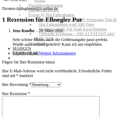
Schutz
Handelsvertretungen
Drosten-fallingbostel@t-online.de
Showroom mieten
Events @ Hut Falkenhagen
1 Rezension für
Elbsegler Pur
Hut Falkenhagen wird 100! Vernissage Tom R
Hut Falkenhagen wird 100! Feier
Hutfitting 2018: Für Audi Ascot Renntag
Jens Knothe
–
20. März 2026
Offizielle Eröffnung – DIE ALTSTADT lebt!
08.08.2019
Sehr schöne Mütze, auch die Größenangabe passt perfekt.
Gutscheine
Wurde auch schnell geliefert! Kann ich nur empfehlen.
MARKEN
NEWS | BLOG
Geprüfter Kauf
Weitere Informationen
Fügen Sie Ihre Rezension hinzu
Ihre E-Mail-Adresse wird nicht veröffentlicht.
Erforderliche Felder
sind mit
*
markiert
Ihre Bewertung
*
Ihre Rezension
*