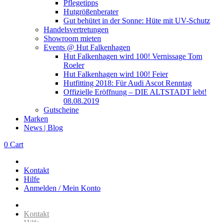
Pflegetipps
Hutgrößenberater
Gut behütet in der Sonne: Hüte mit UV-Schutz
Handelsvertretungen
Showroom mieten
Events @ Hut Falkenhagen
Hut Falkenhagen wird 100! Vernissage Tom
Roeler
Hut Falkenhagen wird 100! Feier
Hutfitting 2018: Für Audi Ascot Renntag
Offizielle Eröffnung – DIE ALTSTADT lebt!
08.08.2019
Gutscheine
Marken
News | Blog
0
Cart
Kontakt
Hilfe
Anmelden / Mein Konto
Kontakt