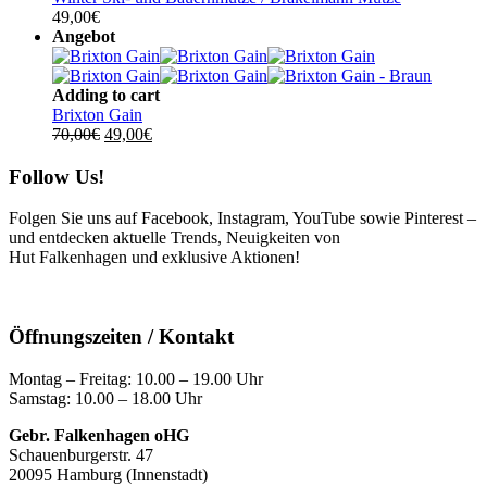
49,00
€
Angebot
Adding to cart
Brixton Gain
Ursprünglicher
Aktueller
70,00
€
49,00
€
Preis
Preis
war:
ist:
Follow Us!
70,00€
49,00€.
Folgen Sie uns auf Facebook, Instagram, YouTube sowie Pinterest –
und entdecken aktuelle Trends, Neuigkeiten von
Hut Falkenhagen und exklusive Aktionen!
Öffnungszeiten / Kontakt
Montag – Freitag: 10.00 – 19.00 Uhr
Samstag: 10.00 – 18.00 Uhr
Gebr. Falkenhagen oHG
Schauenburgerstr. 47
20095 Hamburg (Innenstadt)