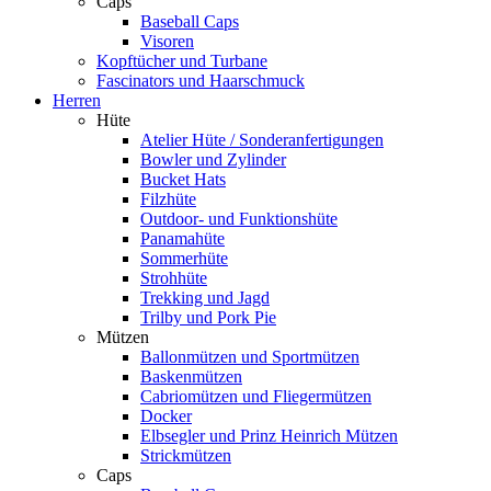
Caps
Baseball Caps
Visoren
Kopftücher und Turbane
Fascinators und Haarschmuck
Herren
Hüte
Atelier Hüte / Sonderanfertigungen
Bowler und Zylinder
Bucket Hats
Filzhüte
Outdoor- und Funktionshüte
Panamahüte
Sommerhüte
Strohhüte
Trekking und Jagd
Trilby und Pork Pie
Mützen
Ballonmützen und Sportmützen
Baskenmützen
Cabriomützen und Fliegermützen
Docker
Elbsegler und Prinz Heinrich Mützen
Strickmützen
Caps