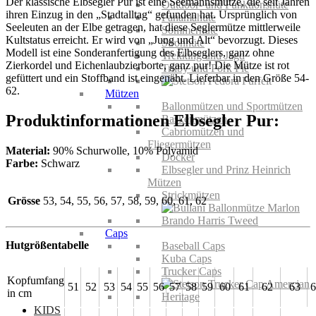
Der klassische Elbsegler Pur ist eine Seemannsmütze, die seit Jahren
Outdoor- und Funktionshüte
ihren Einzug in den „Stadtalltag“ gefunden hat. Ursprünglich von
Panamahüte
Seeleuten an der Elbe getragen, hat diese Seglermütze mittlerweile
Sommerhüte
Kultstatus erreicht. Er wird von „Jung und Alt“ bevorzugt. Dieses
Strohhüte
Modell ist eine Sonderanfertigung des Elbseglers, ganz ohne
Trekking und Jagd
Zierkordel und Eichenlaubzierborte, ganz pur! Die Mütze ist rot
Trilby und Pork Pie
gefüttert und ein Stoffband ist eingenäht. Lieferbar in den Größe 54-
62.
Mützen
Ballonmützen und Sportmützen
Produktinformationen Elbsegler Pur:
Baskenmützen
Cabriomützen und
Fliegermützen
Material:
90% Schurwolle, 10% Polyamid
Docker
Farbe:
Schwarz
Elbsegler und Prinz Heinrich
Mützen
Strickmützen
Grösse
53, 54, 55, 56, 57, 58, 59, 60, 61, 62
Caps
Hutgrößentabelle
Baseball Caps
Kuba Caps
Trucker Caps
Kopfumfang
51
52
53
54
55
56
57
58
59
60
61
62
63
6
in cm
KIDS