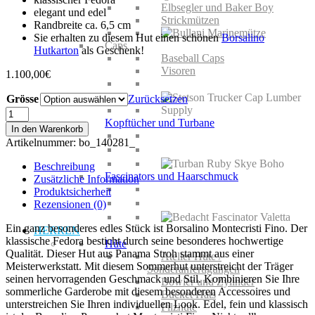
Elbsegler und Baker Boy
elegant und edel
Strickmützen
Randbreite ca. 6,5 cm
Sie erhalten zu diesem Hut einen schönen
Borsalino
Caps
Hutkarton
als Geschenk!
Baseball Caps
Visoren
1.100,00
€
Grösse
Zurücksetzen
Borsalino
Kopftücher und Turbane
Montecristi
In den Warenkorb
Fino
Artikelnummer:
bo_140281_
Menge
Beschreibung
Fascinators und Haarschmuck
Zusätzliche Information
Produktsicherheit
Rezensionen (0)
Ein ganz besonderes edles Stück ist Borsalino Montecristi Fino. Der
HERREN
klassische Fedora besticht durch seine besonderes hochwertige
Hüte
Qualität. Dieser Hut aus Panama Stroh stammt aus einer
Atelier Hüte /
Meisterwerkstatt. Mit diesem Sommerhut unterstreicht der Träger
Sonderanfertigungen
seinen hervorragenden Geschmack und Stil. Kombinieren Sie Ihre
Bowler und Zylinder
sommerliche Garderobe mit diesem besonderen Accessoires und
Bucket Hats
unterstreichen Sie Ihren individuellen Look. Edel, fein und klassisch
Filzhüte