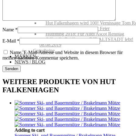
Schutz
Handelsvertretungen
Showroom mieten
Events @ Hut Falkenhagen
Hut Falkenhagen wird 100! Vernissage Tom R
Hut Falkenhagen wird 100! Feier
Name
*
Hutfitting 2018: Für Audi Ascot Renntag
Offizielle Eröffnung – DIE ALTSTADT lebt!
E-Mail
*
08.08.2019
Gutscheine
Name, E-Mail-Adresse und Website in diesem Browser für
MARKEN
meinen nächsten Kommentar speichern.
NEWS | BLOG
WEITERE PRODUKTE VON HUT
FALKENHAGEN
Adding to cart
Sommer Ski- und Bauernmütze / Brakelmann Mütze