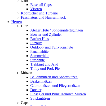
Caps
Baseball Caps
Visoren
Kopftücher und Turbane
Fascinators und Haarschmuck
Herren
Hüte
Atelier Hüte / Sonderanfertigungen
Bowler und Zylinder
Bucket Hats
Filzhüte
Outdoor- und Funktionshüte
Panamahüte
Sommerhüte
Strohhüte
Trekking und Jagd
Trilby und Pork Pie
Mützen
Ballonmützen und Sportmützen
Baskenmützen
Cabriomützen und Fliegermützen
Docker
Elbsegler und Prinz Heinrich Mützen
Strickmützen
Caps