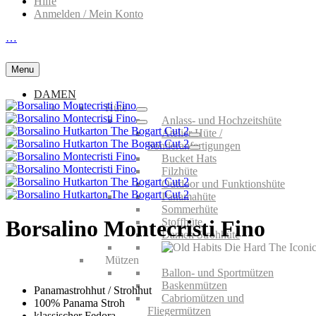
Hilfe
Anmelden / Mein Konto
…
Menu
DAMEN
Hüte
Anlass- und Hochzeitshüte
Atelier Hüte /
Sonderanfertigungen
Bucket Hats
Filzhüte
Outdoor und Funktionshüte
Panamahüte
Sommerhüte
Stoffhüte
Borsalino Montecristi Fino
Damen Strohhüte
Mützen
Ballon- und Sportmützen
Baskenmützen
Panamastrohhut / Strohhut
Cabriomützen und
100% Panama Stroh
Fliegermützen
klassischer Fedora