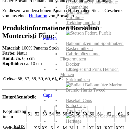
ist der Borsalino Panamahut Montecristi Fino. Nicht rollbar.
Outdoor- und Funktionshüte
Panamahüte
Zu diesem wunderschönen Panama Hut erhalten Sie als Geschenk
Sommerhüte
von uns einen
Hutkarton
von Borsalino.
Strohhüte
Trekking und Jagd
Produktinformationen Borsalino
Trilby und Pork Pie
Montecristi Fino:
Mützen
Ballonmützen und Sportmützen
Material:
100% Panama Stroh
Baskenmützen
Farbe:
Natur
Cabriomützen und
Rand:
ca. 6,5 cm
Fliegermützen
Kopfhöhe:
ca. 10 cm
Docker
Elbsegler und Prinz Heinrich
Mützen
Grösse
56, 57, 58, 59, 60, 61, 62
Strickmützen
Caps
Hutgrößentabelle
Baseball Caps
Kuba Caps
Trucker Caps
Kopfumfang
51
52
53
54
55
56
57
58
59
60
61
62
63
6
in cm
KIDS
Weltweit
XS
XS
S
S
M
M
L
L
XL
XL
XXL
XXL