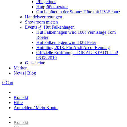
Pflegetipps
Hutgrößenberater
Gut behütet in der Sonne: Hüte mit UV-Schutz
Handelsvertretungen
Showroom mieten
Events @ Hut Falkenhagen
Hut Falkenhagen wird 100! Vernissage Tom
Roeler
Hut Falkenhagen wird 100! Feier
Hutfitting 2018: Für Audi Ascot Renntag
Offizielle Eröffnung – DIE ALTSTADT lebt!
08.08.2019
Gutscheine
Marken
News | Blog
0
Cart
Kontakt
Hilfe
Anmelden / Mein Konto
Kontakt