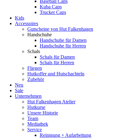
Baseball Caps
Kuba Caps
Trucker Caps
Kids
Accessoires
Gutscheine von Hut Falkenhagen
Handschuhe
Handschuhe für Damen
Handschuhe für Herren
Schals
Schals für Damen
Schals für Herren
Fliegen
Hutkoffer und Hutschachteln
Zubehör
Neu
Sale
Unternehmen
Hut Falkenhagen Atelier
Hutkurse
Unsere Historie
Team
Mediathek
Service
Reinigung + Aufarbeitung