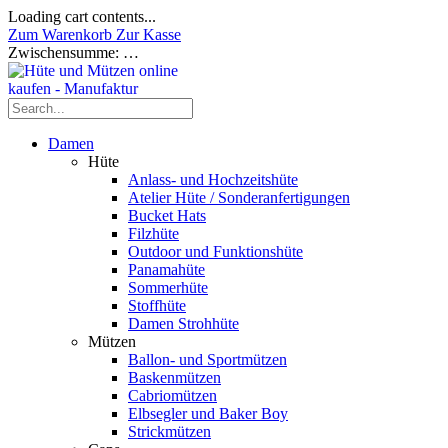
Loading cart contents...
Zum Warenkorb
Zur Kasse
Zwischensumme:
…
Damen
Hüte
Anlass- und Hochzeitshüte
Atelier Hüte / Sonderanfertigungen
Bucket Hats
Filzhüte
Outdoor und Funktionshüte
Panamahüte
Sommerhüte
Stoffhüte
Damen Strohhüte
Mützen
Ballon- und Sportmützen
Baskenmützen
Cabriomützen
Elbsegler und Baker Boy
Strickmützen