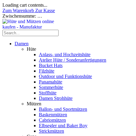
Loading cart contents...
Zum Warenkorb
Zur Kasse
Zwischensumme:
…
Damen
Hüte
Anlass- und Hochzeitshüte
Atelier Hüte / Sonderanfertigungen
Bucket Hats
Filzhüte
Outdoor und Funktionshüte
Panamahüte
Sommerhüte
Stoffhüte
Damen Strohhüte
Mützen
Ballon- und Sportmützen
Baskenmützen
Cabriomützen
Elbsegler und Baker Boy
Strickmützen