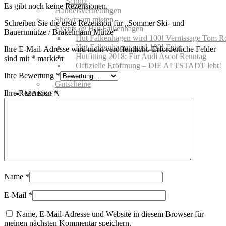
Schutz
Es gibt noch keine Rezensionen.
Handelsvertretungen
Showroom mieten
Schreiben Sie die erste Rezension für „Sommer Ski- und
Events @ Hut Falkenhagen
Bauernmütze / Brakelmann Mütze“
Hut Falkenhagen wird 100! Vernissage Tom R
Hut Falkenhagen wird 100! Feier
Ihre E-Mail-Adresse wird nicht veröffentlicht.
Erforderliche Felder
Hutfitting 2018: Für Audi Ascot Renntag
sind mit
*
markiert
Offizielle Eröffnung – DIE ALTSTADT lebt!
08.08.2019
Ihre Bewertung
*
Gutscheine
Ihre Rezension
*
MARKEN
NEWS | BLOG
Name
*
E-Mail
*
Name, E-Mail-Adresse und Website in diesem Browser für
meinen nächsten Kommentar speichern.