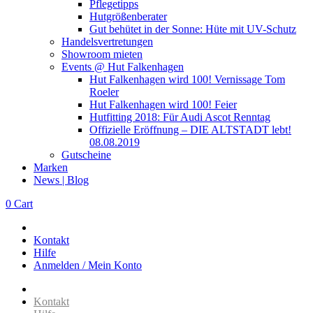
Pflegetipps
Hutgrößenberater
Gut behütet in der Sonne: Hüte mit UV-Schutz
Handelsvertretungen
Showroom mieten
Events @ Hut Falkenhagen
Hut Falkenhagen wird 100! Vernissage Tom
Roeler
Hut Falkenhagen wird 100! Feier
Hutfitting 2018: Für Audi Ascot Renntag
Offizielle Eröffnung – DIE ALTSTADT lebt!
08.08.2019
Gutscheine
Marken
News | Blog
0
Cart
Kontakt
Hilfe
Anmelden / Mein Konto
Kontakt