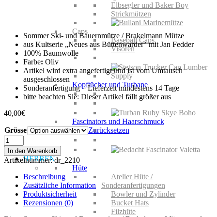
Elbsegler und Baker Boy
Strickmützen
Caps
Sommer Ski- und Bauernmütze / Brakelmann Mütze
Baseball Caps
aus Kultserie „Neues aus Büttenwarder“ mit Jan Fedder
Visoren
100% Baumwolle
Farbe
:
Oliv
Artikel wird extra angefertigt und ist vom Umtausch
ausgeschlossen
Kopftücher und Turbane
Sonderanfertigung – Lieferzeit mindestens 14 Tage
bitte beachten Sie: Dieser Artikel fällt größer aus
40,00
€
Fascinators und Haarschmuck
Grösse
Zurücksetzen
Sommer
Ski-
In den Warenkorb
und
HERREN
Artikelnummer:
dr_2210
Bauernmütze
Hüte
/
Beschreibung
Atelier Hüte /
Brakelmann
Zusätzliche Information
Sonderanfertigungen
Mütze
Produktsicherheit
Bowler und Zylinder
Menge
Rezensionen (0)
Bucket Hats
Filzhüte