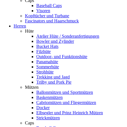
Caps
Baseball Caps
Visoren
Kopftücher und Turbane
Fascinators und Haarschmuck
Herren
Hüte
Atelier Hüte / Sonderanfertigungen
Bowler und Zylinder
Bucket Hats
Filzhüte
Outdoor- und Funktionshüte
Panamahüte
Sommerhüte
Strohhüte
Trekking und Jagd
Trilby und Pork Pie
Mützen
Ballonmützen und Sportmützen
Baskenmützen
Cabriomützen und Fliegermützen
Docker
Elbsegler und Prinz Heinrich Mützen
Strickmützen
Caps