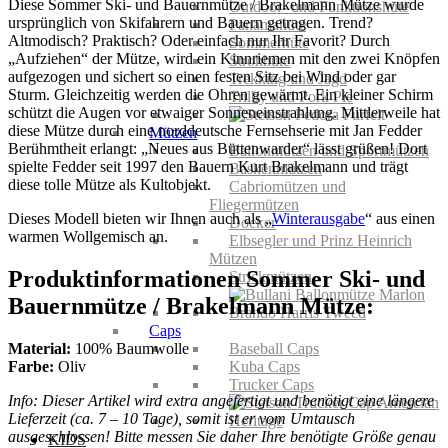
Diese Sommer Ski- und Bauernmütze / Brakelmann Mütze wurde
Outdoor- und Funktionshüte
ursprünglich von Skifahrern und Bauern getragen. Trend?
Panamahüte
Altmodisch? Praktisch? Oder einfach nur Ihr Favorit? Durch
Sommerhüte
„Aufziehen“ der Mütze, wird ein Kinnriemen mit den zwei Knöpfen
Strohhüte
aufgezogen und sichert so einen festen Sitz bei Wind oder gar
Trekking und Jagd
Sturm. Gleichzeitig werden die Ohren gewärmt. Ein kleiner Schirm
Trilby und Pork Pie
schützt die Augen vor etwaiger Sonneneinstrahlung. Mittlerweile hat
diese Mütze durch eine norddeutsche Fernsehserie mit Jan Fedder
Mützen
Berühmtheit erlangt: „Neues aus Büttenwarder“ lässt grüßen! Dort
Ballonmützen und Sportmützen
spielte Fedder seit 1997 den Bauern Kurt Brakelmann und trägt
Baskenmützen
diese tolle Mütze als Kultobjekt.
Cabriomützen und
Fliegermützen
Dieses Modell bieten wir Ihnen auch als „
Winterausgabe
“ aus einen
Docker
warmen Wollgemisch an.
Elbsegler und Prinz Heinrich
Mützen
Produktinformationen Sommer Ski- und
Strickmützen
Bauernmütze / Brakelmann Mütze:
Caps
Material:
100% Baumwolle
Baseball Caps
Farbe:
Oliv
Kuba Caps
Trucker Caps
Info: Dieser Artikel wird extra angefertigt und benötigt eine längere
Lieferzeit (ca. 7 – 10 Tage), somit ist er vom Umtausch
ausgeschlossen! Bitte messen Sie daher Ihre benötigte Größe genau
KIDS