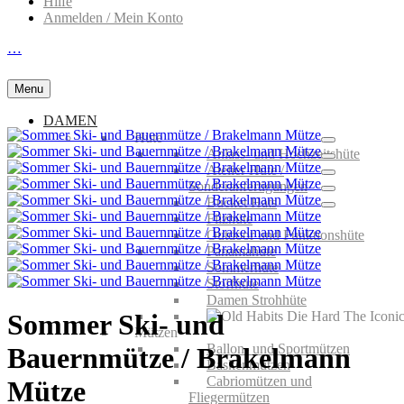
Hilfe
Anmelden / Mein Konto
…
Menu
DAMEN
Hüte
Anlass- und Hochzeitshüte
Atelier Hüte /
Sonderanfertigungen
Bucket Hats
Filzhüte
Outdoor und Funktionshüte
Panamahüte
Sommerhüte
Stoffhüte
Damen Strohhüte
Sommer Ski- und
Mützen
Ballon- und Sportmützen
Bauernmütze / Brakelmann
Baskenmützen
Cabriomützen und
Mütze
Fliegermützen