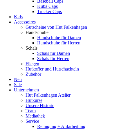
Baseball Caps
Kuba Caps
Trucker Caps
Kids
Accessoires
Gutscheine von Hut Falkenhagen
Handschuhe
Handschuhe für Damen
Handschuhe für Herren
Schals
Schals für Damen
Schals für Herren
Fliegen
Hutkoffer und Hutschachteln
Zubehör
Neu
Sale
Unternehmen
Hut Falkenhagen Atelier
Hutkurse
Unsere Historie
Team
Mediathek
Service
Reinigung + Aufarbeitung