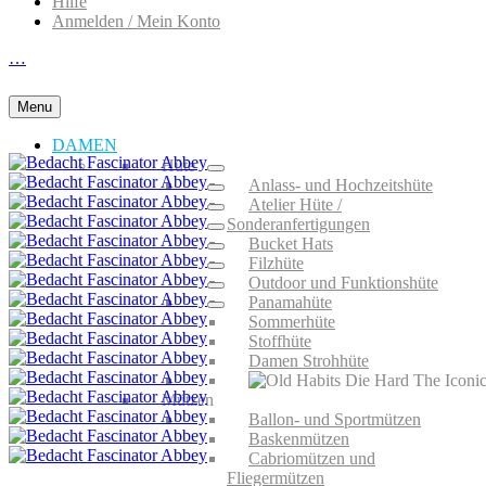
Hilfe
Anmelden / Mein Konto
…
Menu
DAMEN
Hüte
Anlass- und Hochzeitshüte
Atelier Hüte /
Sonderanfertigungen
Bucket Hats
Filzhüte
Outdoor und Funktionshüte
Panamahüte
Sommerhüte
Stoffhüte
Damen Strohhüte
Mützen
Ballon- und Sportmützen
Baskenmützen
Cabriomützen und
Fliegermützen