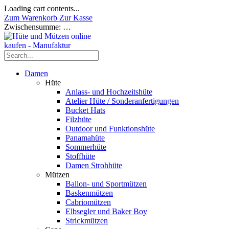
Loading cart contents...
Zum Warenkorb
Zur Kasse
Zwischensumme:
…
Damen
Hüte
Anlass- und Hochzeitshüte
Atelier Hüte / Sonderanfertigungen
Bucket Hats
Filzhüte
Outdoor und Funktionshüte
Panamahüte
Sommerhüte
Stoffhüte
Damen Strohhüte
Mützen
Ballon- und Sportmützen
Baskenmützen
Cabriomützen
Elbsegler und Baker Boy
Strickmützen