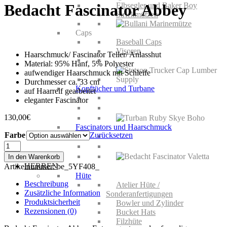
Elbsegler und Baker Boy
Bedacht Fascinator Abbey
Strickmützen
Caps
Baseball Caps
Visoren
Haarschmuck/ Fascinator Teller/ Anlasshut
Material: 95% Hanf, 5% Polyester
aufwendiger Haarschmuck mit Schleife
Durchmesser ca. 33 cm
Kopftücher und Turbane
auf Haarreif gearbeitet
eleganter Fascinator
130,00
€
Fascinators und Haarschmuck
Farbe
Zurücksetzen
Bedacht
Fascinator
In den Warenkorb
Abbey
HERREN
Artikelnummer:
be_5YF408_
Menge
Hüte
Beschreibung
Atelier Hüte /
Zusätzliche Information
Sonderanfertigungen
Produktsicherheit
Bowler und Zylinder
Rezensionen (0)
Bucket Hats
Filzhüte