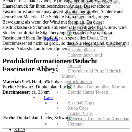
Bedacht Fascinator Abbey. Extravaganter und aufwendiger
Outdoor- und Funktionshüte
Haarschmuck für Ihren besonderen Anlass. Dieser schöne
Panamahüte
Fascinator ist aus Sinamay gefertigt mit einer großen Schleife aus
Sommerhüte
demselben Material. Die Schleife ist in einer einzigartigen
Strohhüte
Bewegung; als wenn der Wind mit ihr spielt. Da dieser
Trekking und Jagd
ausdrucksstarke Schmuck auf einem Haarreif gefertigt wurde, wird
Trilby und Pork Pie
Sie der komfortable Sitz überzeugen. Veredeln Sie mit dem
Fascinator Abbey Ihr Outfit für ein spezielles Event. Der
Mützen
Durchmesser ist nicht zu groß , so dass Sie elegant und stilsicher mit
Ballonmützen und Sportmützen
diesem Anlasshut auftreten können..
Baskenmützen
Cabriomützen und
Produktinformationen Bedacht
Fliegermützen
Docker
Fascinator Abbey:
Elbsegler und Prinz Heinrich
Mützen
Material:
95% Hanf, 5% Polyester
Strickmützen
Farbe:
Schwarz, Dunkelblau, Lachs
Durchmesser:
ca. 33 cm
Caps
Baseball Caps
Kuba Caps
Trucker Caps
Farbe
Dunkelblau, Lachs, Schwarz
KIDS