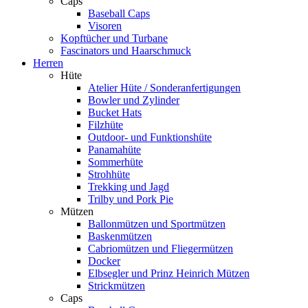
Caps
Baseball Caps
Visoren
Kopftücher und Turbane
Fascinators und Haarschmuck
Herren
Hüte
Atelier Hüte / Sonderanfertigungen
Bowler und Zylinder
Bucket Hats
Filzhüte
Outdoor- und Funktionshüte
Panamahüte
Sommerhüte
Strohhüte
Trekking und Jagd
Trilby und Pork Pie
Mützen
Ballonmützen und Sportmützen
Baskenmützen
Cabriomützen und Fliegermützen
Docker
Elbsegler und Prinz Heinrich Mützen
Strickmützen
Caps