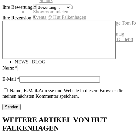
Schutz
Handelsvertretungen
Ihre Bewertung
*
Showroom mieten
Events @ Hut Falkenhagen
Ihre Rezension
*
Hut Falkenhagen wird 100! Vernissage Tom R
Hut Falkenhagen wird 100! Feier
Hutfitting 2018: Für Audi Ascot Renntag
Offizielle Eröffnung – DIE ALTSTADT lebt!
08.08.2019
Gutscheine
MARKEN
NEWS | BLOG
Name
*
E-Mail
*
Name, E-Mail-Adresse und Website in diesem Browser für
meinen nächsten Kommentar speichern.
WEITERE ARTIKEL VON HUT
FALKENHAGEN