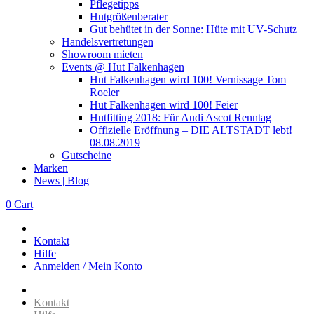
Pflegetipps
Hutgrößenberater
Gut behütet in der Sonne: Hüte mit UV-Schutz
Handelsvertretungen
Showroom mieten
Events @ Hut Falkenhagen
Hut Falkenhagen wird 100! Vernissage Tom
Roeler
Hut Falkenhagen wird 100! Feier
Hutfitting 2018: Für Audi Ascot Renntag
Offizielle Eröffnung – DIE ALTSTADT lebt!
08.08.2019
Gutscheine
Marken
News | Blog
0
Cart
Kontakt
Hilfe
Anmelden / Mein Konto
Kontakt