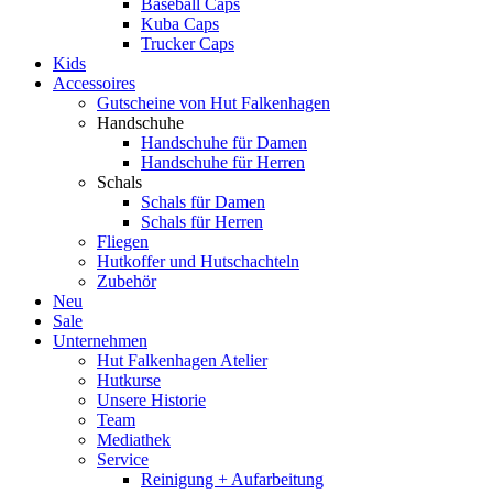
Baseball Caps
Kuba Caps
Trucker Caps
Kids
Accessoires
Gutscheine von Hut Falkenhagen
Handschuhe
Handschuhe für Damen
Handschuhe für Herren
Schals
Schals für Damen
Schals für Herren
Fliegen
Hutkoffer und Hutschachteln
Zubehör
Neu
Sale
Unternehmen
Hut Falkenhagen Atelier
Hutkurse
Unsere Historie
Team
Mediathek
Service
Reinigung + Aufarbeitung