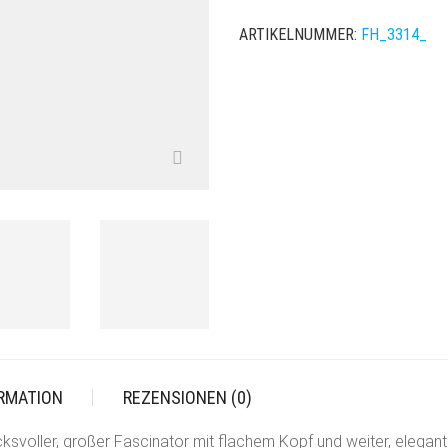
SUSANNA
ARTIKELNUMMER:
FH_3314_
MENGE
ORMATION
REZENSIONEN (0)
ucksvoller, großer Fascinator mit flachem Kopf und weiter, eleg