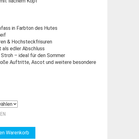
mit flachem Kopf
infass in Farbton des Hutes
eif
ren & Hochsteckfrisuren
t als edler Abschluss
 Stroh – ideal für den Sommer
roße Auftritte, Ascot und weitere besondere
ZEN
den Warenkorb