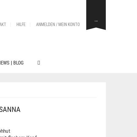
…
AKT
HILFE
ANMELDEN / MEIN KONTO
EWS | BLOG
USANNA
ohhut