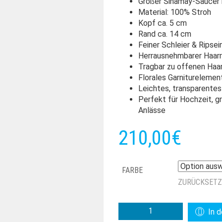
Großer Sinamay-Saucer 
Material: 100% Stroh
Kopf ca. 5 cm
Rand ca. 14 cm
Feiner Schleier & Ripse
Herrausnehmbarer Haarr
Tragbar zu offenen Haa
Florales Garniturelemen
Leichtes, transparentes
Perfekt für Hochzeit, g
Anlässe
210,00
€
FARBE
ZURÜCKSET
SINAMAY
In 
SAUCER