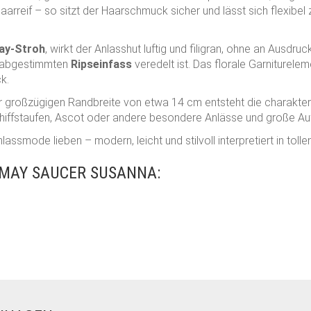
rreif – so sitzt der Haarschmuck sicher und lässt sich flexibel
ay-Stroh
, wirkt der Anlasshut luftig und filigran, ohne an Ausdruck
ch abgestimmten
Ripseinfass
veredelt ist. Das florale Garniturele
k.
r großzügigen Randbreite von etwa 14 cm entsteht die charakteri
iffstaufen, Ascot oder andere besondere Anlässe und große Auft
lassmode lieben – modern, leicht und stilvoll interpretiert in tolle
MAY SAUCER SUSANNA: