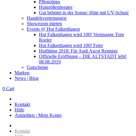
Pflegetipps
Hutgrößenberater
Gut behütet in der Sonne: Hüte mit UV-Schutz
Handelsvertretungen
Showroom mieten
Events @ Hut Falkenhagen
Hut Falkenhagen wird 100! Vernissage Tom
Roeler
Hut Falkenhagen wird 100! Feier
Hutfitting 2018: Für Audi Ascot Renntag
Offizielle Eröffnung – DIE ALTSTADT lebt!
08.08.2019
Gutscheine
Marken
News | Blog
0
Cart
Kontakt
Hilfe
Anmelden / Mein Konto
Kontakt