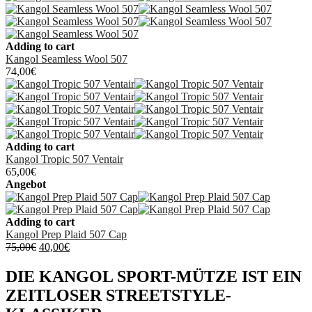
Adding to cart
Kangol Seamless Wool 507
74,00
€
Adding to cart
Kangol Tropic 507 Ventair
65,00
€
Angebot
Adding to cart
Kangol Prep Plaid 507 Cap
Ursprünglicher
Aktueller
75,00
€
40,00
€
Preis
Preis
war:
ist:
DIE KANGOL SPORT-MÜTZE IST EIN
75,00€
40,00€.
ZEITLOSER STREETSTYLE-