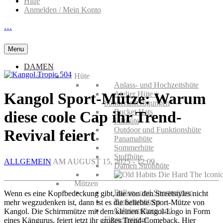
Hilfe
Anmelden / Mein Konto
…
Menu
DAMEN
Hüte
Anlass- und Hochzeitshüte
Atelier Hüte /
Kangol Sport-Mütze: Warum
Sonderanfertigungen
Bucket Hats
diese coole Cap ihr Trend-
Filzhüte
Outdoor und Funktionshüte
Revival feiert
Panamahüte
Sommerhüte
Stoffhüte
ALLGEMEIN
AM AUGUST 15, 2025 - 12:09 ,
Damen Strohhüte
Mützen
Ballon- und Sportmützen
Wenn es eine Kopfbedeckung gibt, die von den Streetstyles nicht
Baskenmützen
mehr wegzudenken ist, dann ist es die beliebte Sport-Mütze von
Cabriomützen und
Kangol. Die Schirmmütze mit dem kleinen Kangol-Logo in Form
Fliegermützen
eines Kängurus, feiert jetzt ihr großes Trend-Comeback. Hier