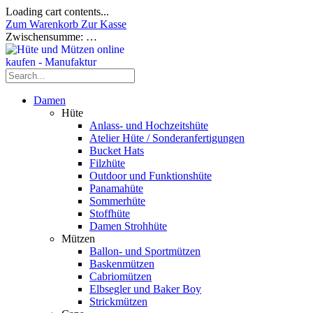
Loading cart contents...
Zum Warenkorb
Zur Kasse
Zwischensumme:
…
Damen
Hüte
Anlass- und Hochzeitshüte
Atelier Hüte / Sonderanfertigungen
Bucket Hats
Filzhüte
Outdoor und Funktionshüte
Panamahüte
Sommerhüte
Stoffhüte
Damen Strohhüte
Mützen
Ballon- und Sportmützen
Baskenmützen
Cabriomützen
Elbsegler und Baker Boy
Strickmützen