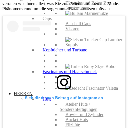
Elbsegler und Baker Boy
verraten wir Ihnen alles, was Sie zum Wiederaufleben des Mode-
Strickmützen
Phänomens rund um die sogenannte Flatcap wissen müssen.
Caps
Baseball Caps
Visoren
Kopftücher und Turbane
Fascinators und Haarschmuck
HERREN
Sieh dir diesen Beitrag auf Instagram an
Hüte
Atelier Hüte /
Sonderanfertigungen
Bowler und Zylinder
Bucket Hats
Filzhüte