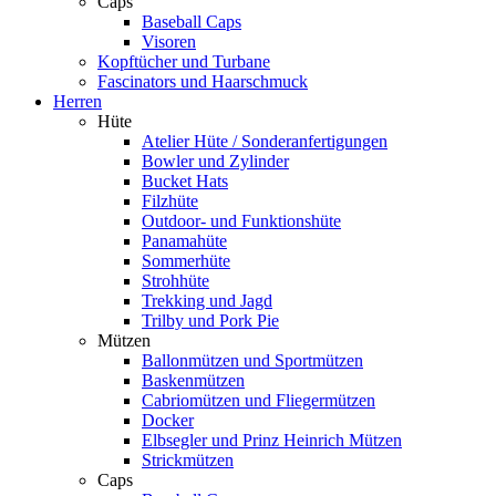
Caps
Baseball Caps
Visoren
Kopftücher und Turbane
Fascinators und Haarschmuck
Herren
Hüte
Atelier Hüte / Sonderanfertigungen
Bowler und Zylinder
Bucket Hats
Filzhüte
Outdoor- und Funktionshüte
Panamahüte
Sommerhüte
Strohhüte
Trekking und Jagd
Trilby und Pork Pie
Mützen
Ballonmützen und Sportmützen
Baskenmützen
Cabriomützen und Fliegermützen
Docker
Elbsegler und Prinz Heinrich Mützen
Strickmützen
Caps