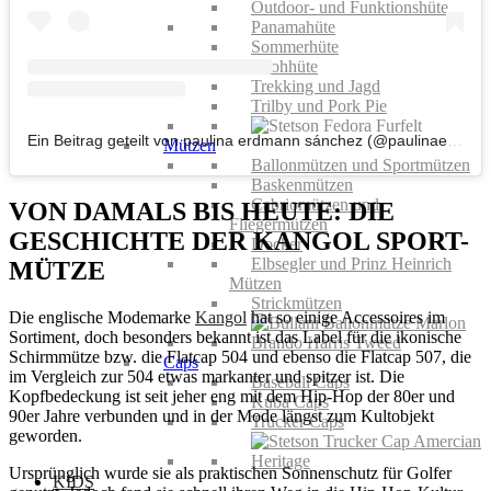
Outdoor- und Funktionshüte
Panamahüte
Sommerhüte
Strohhüte
Trekking und Jagd
Trilby und Pork Pie
Ein Beitrag geteilt von paulina erdmann sánchez (@paulinaerdmann)
Mützen
Ballonmützen und Sportmützen
Baskenmützen
Cabriomützen und
VON DAMALS BIS HEUTE: DIE
Fliegermützen
GESCHICHTE DER KANGOL SPORT-
Docker
Elbsegler und Prinz Heinrich
MÜTZE
Mützen
Strickmützen
Die englische Modemarke
Kangol
hat so einige Accessoires im
Sortiment, doch besonders bekannt ist das Label für die ikonische
Schirmmütze bzw. die Flatcap 504 und ebenso die Flatcap 507, die
Caps
im Vergleich zur 504 etwas markanter und spitzer ist. Die
Baseball Caps
Kopfbedeckung ist seit jeher eng mit dem Hip-Hop der 80er und
Kuba Caps
90er Jahre verbunden und in der Mode längst zum Kultobjekt
Trucker Caps
geworden.
Ursprünglich wurde sie als praktischen Sonnenschutz für Golfer
KIDS