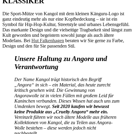
KLASSIKER
Die Sport-Mütze von Kangol mit dem kleinen Känguru-Logo ist
ganz eindeutig mehr als nur eine Kopfbedeckung – sie ist ein
Symbol für Hip-Hop-Kultur, Streetstyle und urbanes Lebensgefühl.
Das markante Design und die vielseitige Tragbarkeit sind längst zum
Kult geworden und begeistern sowohl junge als auch ältere
Modefans. Bei
Hut Falkenhagen
beraten wir Sie gerne zu Farbe,
Design und den für Sie passenden Stil.
Unsere Haltung zu Angora und
Verantwortung
Der Name Kangol trägt historisch den Begriff
„Angora“ in sich – ein Material, das heute zurecht
kritisch gesehen wird. Die Gewinnung von
Angorawolle ist in vielen Fällen mit großem Leid für
Kaninchen verbunden. Dieses Wissen hat auch uns zum
Umdenken bewegt.
Seit 2020 kaufen wir bewusst
keine Produkte aus „Cruelty Angora“ mehr ein.
Vereinzelt führen wir noch ältere Modelle aus früheren
Kollektionen von Kangol, die zu Teilen aus Angora-
Wolle bestehen – diese werden jedoch nicht
nachbestellt.