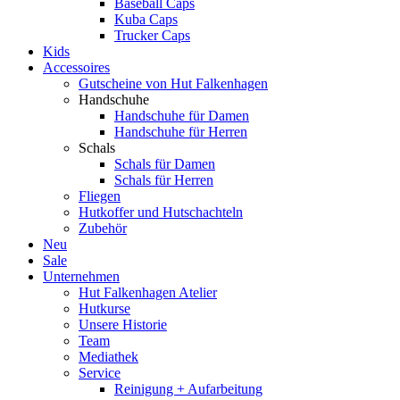
Baseball Caps
Kuba Caps
Trucker Caps
Kids
Accessoires
Gutscheine von Hut Falkenhagen
Handschuhe
Handschuhe für Damen
Handschuhe für Herren
Schals
Schals für Damen
Schals für Herren
Fliegen
Hutkoffer und Hutschachteln
Zubehör
Neu
Sale
Unternehmen
Hut Falkenhagen Atelier
Hutkurse
Unsere Historie
Team
Mediathek
Service
Reinigung + Aufarbeitung