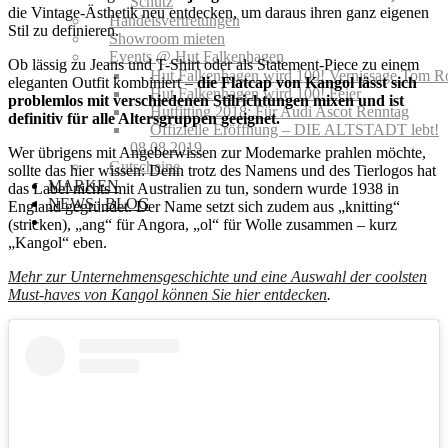
Schutz
die Vintage-Ästhetik neu entdecken, um daraus ihren ganz eigenen
Handelsvertretungen
Stil zu definieren.
Showroom mieten
Events @ Hut Falkenhagen
Ob lässig zu Jeans und T-Shirt oder als Statement-Piece zu einem
Hut Falkenhagen wird 100! Vernissage Tom R
eleganten Outfit kombiniert –
die Flatcap von Kangol lässt sich
Hut Falkenhagen wird 100! Feier
problemlos mit verschiedenen Stilrichtungen mixen und ist
Hutfitting 2018: Für Audi Ascot Renntag
definitiv für alle Altersgruppen geeignet.
Offizielle Eröffnung – DIE ALTSTADT lebt!
08.08.2019
Wer übrigens mit Angeberwissen zur Modemarke prahlen möchte,
Gutscheine
sollte das hier wissen: Denn trotz des Namens und des Tierlogos hat
MARKEN
das Label nichts mit Australien zu tun, sondern wurde 1938 in
NEWS | BLOG
England gegründet. Der Name setzt sich zudem aus „knitting“
(stricken), „ang“ für Angora, „ol“ für Wolle zusammen – kurz
„Kangol“ eben.
Mehr zur Unternehmensgeschichte und eine Auswahl der coolsten
Must-haves von Kangol können Sie hier entdecken
.