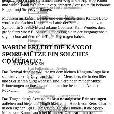
genutzt. Jedoch fand sie schnell ihren Weg in die Hip-Hop-Kultur
ACCESSOIRES
und wurde somit zu einem unverzichtbaren Accessoire für bekannte
Gutscheine von Hut Falkenhagen
Rapper und Streetstyle-Ikonen.
Handschuhe
Handschuhe für Damen
Mit ihrem markanten Design und dem einzigartigen Kangol-Logo
Handschuhe für Herren
wurden die flachen Kappen im Laufe der Zeit zum ultimativen
Schals
Symbol für Streetstyle und urbane Coolness. Kein Wunder, dass
Schals für Damen
große Stars wie z.B.
Samuel L. Jackson
, sie in der Vergangenheit
Schals für Herren
sogar schon auf dem roten Teppich getragen haben.
Fliegen
Hutkoffer und Hutschachteln
WARUM ERLEBT DIE KANGOL
Zubehör
SPORT-MÜTZE EIN SOLCHES
NEU
SALE
COMEBACK?
UNTERNEHMEN
Hut Falkenhagen Atelier
Das Revival der Sport-Mütze mit dem kleinen Känguru-Logo lässt
Hutkurse
sich auf vielerlei Dinge zurückführen. Menschen, die in den 80er
Unsere Historie
und 90er Jahren aufgewachsen sind, verbinden mit der Mütze
Team
Erinnerungen an ihre Jugend und an eine bestimmte Ära der
Mediathek
Popkultur.
Service
Reinigung + Aufarbeitung
Das Tragen dieses Accessoires lässt
nostalgische Erinnerungen
Pflegetipps
aufleben und bietet die Möglichkeit einen Hauch von Retro-Charme
Hutgrößenberater
in den eigenen Stil zu integrieren. Darüber hinaus ist die Sport-
Gut behütet in der Sonne: Hüte mit UV-
Mütze von Kangol auch bei
jüngeren Generationen
beliebt, die