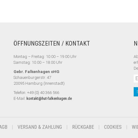
ÖFFNUNGSZEITEN / KONTAKT
N
Montag – Freitag: 10.00 – 19.00 Uhr
Ab
Samstag: 10.00 – 18.00 Uhr
er
De
Gebr. Falkenhagen oHG
Schauenburgerstr. 47
20095 Hamburg (Innenstadt)
Telefon: +49 (0) 40 366 566
E-Mail:
kontakt@hut-falkenhagen.de
AGB
VERSAND & ZAHLUNG
RÜCKGABE
COOKIES
WI