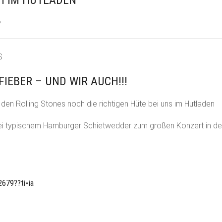
,
S
IEBER – UND WIR AUCH!!!
den Rolling Stones noch die richtigen Hüte bei uns im Hutladen
bei typischem Hamburger Schietwedder zum großen Konzert in d
679??ti=ia