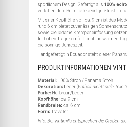
sportlichem Design. Gefertigt aus
100% ech
verleihen dem Hut eine lebendige Struktur un
Mit einer Kopfhöhe von ca. 9 cm ist das Mode
rund 6 cm bietet zuverlässigen Sonnenschutz,
sowie die lederne Krempeneinfassung setzen s
für hohen Tragekomfort auch an warmen Tagen.
die sonnige Jahreszeit.
Handgefertigt in Ecuador steht dieser Panama
PRODUKTINFORMATIONEN VINTI
Material:
100% Stroh / Panama Stroh
Dekoration:
Leder (E
nthält nichttextile Teile
Farbe:
Hellbraun/Leder
Kopfhöhe:
ca. 9 cm
Randbreite:
ca. 6 cm
Form:
Traveller
Info: Bei Vintimilla entsprechen die Größen d