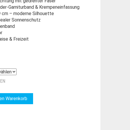
echtung mit gedrehter Faser
eder-Garniturband & Krempeneinfassung
9 cm – moderne Silhouette
idealer Sonnenschutz
nenband
or
eise & Freizeit
ZEN
den Warenkorb