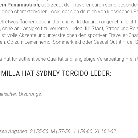
tem Panamastroh
, überzeugt der Traveller durch seine besonder
d einen charaktervollen Look, der sich deutlich von klassischen
ll etwas flacher geschnitten und wirkt dadurch angenehm leicht
 ohne an Lässigkeit zu verlieren – ideal für Stadt, Strand und R
tilvolle Akzente und unterstreichen den sportiven Traveller-Cha
 Ob zum Leinenhemd, Sommerkleid oder Casual-Outfit – der Sydne
-Hut für authentische Qualität und langlebige Verarbeitung – ei
MILLA HAT SYDNEY TORCIDO LEDER:
 tierischen Ursprungs)
iesen Angaben S | 55-56 M | 57-58 L | 59-60 XL | 61-62