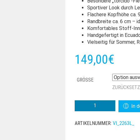
Besondere „torcido“-Fl
Sportiver Look durch L
Flachere Kopfhöhe ca. 
Randbreite ca. 6 cm – 
Komfortables Stoff-In
Handgefertigt in Ecuad
Vielseitig für Sommer, R
149,00
€
GRÖSSE
ZURÜCKSET
VINTIMILLA
In 
HAT
SYDNEY
ARTIKELNUMMER:
VI_2263L_
TORCIDO
LEDER
MENGE