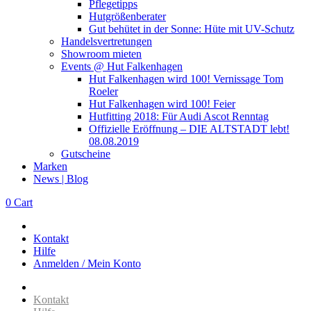
Pflegetipps
Hutgrößenberater
Gut behütet in der Sonne: Hüte mit UV-Schutz
Handelsvertretungen
Showroom mieten
Events @ Hut Falkenhagen
Hut Falkenhagen wird 100! Vernissage Tom
Roeler
Hut Falkenhagen wird 100! Feier
Hutfitting 2018: Für Audi Ascot Renntag
Offizielle Eröffnung – DIE ALTSTADT lebt!
08.08.2019
Gutscheine
Marken
News | Blog
0
Cart
Kontakt
Hilfe
Anmelden / Mein Konto
Kontakt