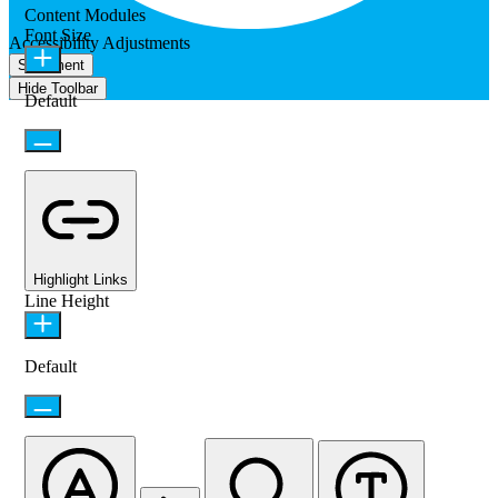
Content Modules
Font Size
Accessibility Adjustments
Statement
Hide Toolbar
Default
Highlight Links
Line Height
Default