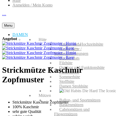
Hilfe
Anmelden / Mein Konto
…
Menu
DAMEN
Angebot
Hüte
Anlass- und Hochzeitshüte
Atelier Hüte /
Sonderanfertigungen
Bucket Hats
Filzhüte
Outdoor und Funktionshüte
Strickmütze Kaschmir
Panamahüte
Sommerhüte
Zopfmuster
Stoffhüte
Damen Strohhüte
Mützen
Ballon- und Sportmützen
Strickmütze Kaschmir Zopfmuster
Baskenmützen
100% Kaschmir
Cabriomützen und
sehr gute Qualität
Fliegermützen