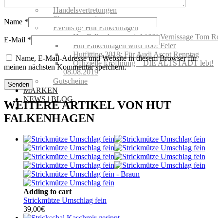
Schutz
Handelsvertretungen
Showroom mieten
Name
*
Events @ Hut Falkenhagen
Hut Falkenhagen wird 100! Vernissage Tom R
E-Mail
*
Hut Falkenhagen wird 100! Feier
Hutfitting 2018: Für Audi Ascot Renntag
Name, E-Mail-Adresse und Website in diesem Browser für
Offizielle Eröffnung – DIE ALTSTADT lebt!
meinen nächsten Kommentar speichern.
08.08.2019
Gutscheine
MARKEN
NEWS | BLOG
WEITERE ARTIKEL VON HUT
FALKENHAGEN
Adding to cart
Strickmütze Umschlag fein
39,00
€