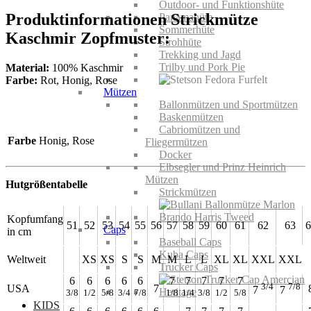
Outdoor- und Funktionshüte
Produktinformationen Strickmütze
Panamahüte
Sommerhüte
Kaschmir Zopfmuster:
Strohhüte
Trekking und Jagd
Trilby und Pork Pie
Material:
100% Kaschmir
Farbe:
Rot, Honig, Rose
Mützen
Ballonmützen und Sportmützen
Baskenmützen
Cabriomützen und
Farbe
Honig, Rose
Fliegermützen
Docker
Elbsegler und Prinz Heinrich
Mützen
Hutgrößentabelle
Strickmützen
Kopfumfang
51
52
53
54
55
56
57
58
59
60
61
62
63
6
Caps
in cm
Baseball Caps
Kuba Caps
Weltweit
XS
XS
S
S
M
M
L
L
XL
XL
XXL
XXL
Trucker Caps
6
6
6
6
6
7
7
7
7
7
3/4
7/8
USA
7
7
7
3/8
1/2
5/8
3/4
7/8
1/8
1/4
3/8
1/2
5/8
KIDS