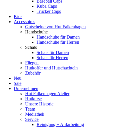
Baseball Caps
Kuba Caps
Trucker Caps
Kids
Accessoires
Gutscheine von Hut Falkenhagen
Handschuhe
Handschuhe für Damen
Handschuhe für Herren
Schals
Schals für Damen
Schals für Herren
Fliegen
Hutkoffer und Hutschachteln
Zubehör
Neu
Sale
Unternehmen
Hut Falkenhagen Atelier
Hutkurse
Unsere Historie
Team
Mediathek
Service
Reinigung + Aufarbeitung