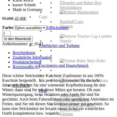
schön weich
Elbsegler und Baker Boy
kurzer Schnitt
Strickmützen
Made in Germany
Caps
Ursprünglicher
Aktueller
95,00
€
45,00
€
Baseball Caps
Preis
Preis
Visoren
Farbe
war:
ist:
Zurücksetzen
95,00€
45,00€.
Strickmütze
Kaschmir
In den Warenkorb
Zopfmuster
Artikelnummer:
gr_6143_
Kopftücher und Turbane
Menge
Beschreibung
Zusätzliche Information
Produktsicherheit
Fascinators und Haarschmuck
Rezensionen (0)
Diese schöne Strickmütze Kaschmir Zopfmuster ist aus 100%
Kaschmir hergestellt. Ein perfektes Accessoire für die kalte
Jahreszeit. Suchen Sie eine wärmende Kopfbedeckung für den
HERREN
Winter, dann sind Sie mit dieser Mütze gut beraten. Ob zum
Hüte
Winterspaziergang, beim Skifahren oder Aprés Ski sind Sie
Atelier Hüte /
geschützt. Auch beim Fahrradfahren oder sportlichen Aktivitäten im
Sonderanfertigungen
Freien, sind Sie mit diesen Strickmützen immer gut geschützt. So
Bowler und Zylinder
kann eine Strickmütze im Set mit einem Schal ein winterliches
Bucket Hats
Outfit komplettieren bzw. veredeln.
Filzhüte