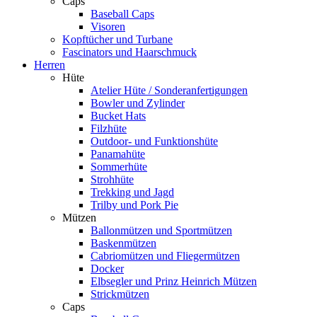
Caps
Baseball Caps
Visoren
Kopftücher und Turbane
Fascinators und Haarschmuck
Herren
Hüte
Atelier Hüte / Sonderanfertigungen
Bowler und Zylinder
Bucket Hats
Filzhüte
Outdoor- und Funktionshüte
Panamahüte
Sommerhüte
Strohhüte
Trekking und Jagd
Trilby und Pork Pie
Mützen
Ballonmützen und Sportmützen
Baskenmützen
Cabriomützen und Fliegermützen
Docker
Elbsegler und Prinz Heinrich Mützen
Strickmützen
Caps