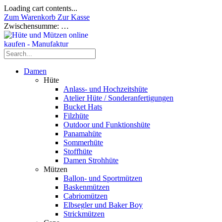
Loading cart contents...
Zum Warenkorb
Zur Kasse
Zwischensumme:
…
Damen
Hüte
Anlass- und Hochzeitshüte
Atelier Hüte / Sonderanfertigungen
Bucket Hats
Filzhüte
Outdoor und Funktionshüte
Panamahüte
Sommerhüte
Stoffhüte
Damen Strohhüte
Mützen
Ballon- und Sportmützen
Baskenmützen
Cabriomützen
Elbsegler und Baker Boy
Strickmützen