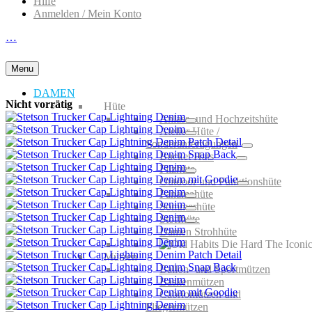
Hilfe
Anmelden / Mein Konto
…
Menu
DAMEN
Nicht vorrätig
Hüte
Anlass- und Hochzeitshüte
Atelier Hüte /
Sonderanfertigungen
Bucket Hats
Filzhüte
Outdoor und Funktionshüte
Panamahüte
Sommerhüte
Stoffhüte
Damen Strohhüte
Mützen
Ballon- und Sportmützen
Baskenmützen
Cabriomützen und
Fliegermützen