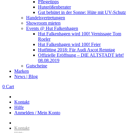
Pflegetipps
Hutgrößenberater
Gut behütet in der Sonne: Hüte mit UV-Schutz
Handelsvertretungen
Showroom mieten
Events @ Hut Falkenhagen
Hut Falkenhagen wird 100! Vernissage Tom
Roeler
Hut Falkenhagen wird 100! Feier
Hutfitting 2018: Für Audi Ascot Renntag
Offizielle Eröffnung – DIE ALTSTADT lebt!
08.08.2019
Gutscheine
Marken
News | Blog
0
Cart
Kontakt
Hilfe
Anmelden / Mein Konto
Kontakt