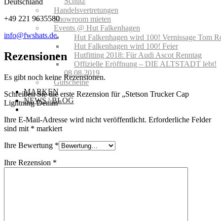
Schutz
Deutschland
Handelsvertretungen
+49 221 9635580
Showroom mieten
Events @ Hut Falkenhagen
info@fwshats.de
Hut Falkenhagen wird 100! Vernissage Tom R
Hut Falkenhagen wird 100! Feier
Rezensionen
Hutfitting 2018: Für Audi Ascot Renntag
Offizielle Eröffnung – DIE ALTSTADT lebt!
08.08.2019
Es gibt noch keine Rezensionen.
Gutscheine
MARKEN
Schreiben Sie die erste Rezension für „Stetson Trucker Cap
NEWS | BLOG
Lightning Denim“
Ihre E-Mail-Adresse wird nicht veröffentlicht.
Erforderliche Felder
sind mit
*
markiert
Ihre Bewertung
*
Ihre Rezension
*