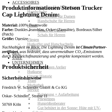
ACCESSOIRES
Produktinformationen Stetson Trucker
Gutscheine von Hut Falkenhagen
Handschuhe
Cap Lightning Denim:
Handschuhe für Damen
Handschuhe für Herren
Material:
100% Baumwolle
Schals
Farbe:
Dunkles Jeansblau, Ocker (Ziernähte), Bordeaux/Silber
Schals für Damen
(Patch)
Schals für Herren
Größe:
Onesize
Fliegen
Hutkoffer und Hutschachteln
Nachhaltigkeit im Blick: Die Lightning Denim
ist ClimatePartner-
Zubehör
zertifiziert
, was bedeutet, dass unvermeidbare CO₂-Emissionen
NEU
durch Ausgleichsfinanzierung und -projekte kompensiert werden.
SALE
UNTERNEHMEN
Produktsicherheit
Hut Falkenhagen Atelier
Hutkurse
Unsere Historie
Sicherheitshinweise
Team
Mediathek
Friedrich W. Schneider GmbH & Co KG
Service
Reinigung + Aufarbeitung
Oskar- Schindler_ Strasse 11
Pflegetipps
Hutgrößenberater
50769 Köln
Gut behütet in der Sonne: Hüte mit UV-