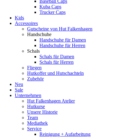
Baseball Caps
Kuba Caps
Trucker Caps
Kids
Accessoires
Gutscheine von Hut Falkenhagen
Handschuhe
Handschuhe für Damen
Handschuhe für Herren
Schals
Schals für Damen
Schals für Herren
Fliegen
Hutkoffer und Hutschachteln
Zubehör
Neu
Sale
Unternehmen
Hut Falkenhagen Atelier
Hutkurse
Unsere Historie
Team
Mediathek
Service
Reinigung + Aufarbeitung