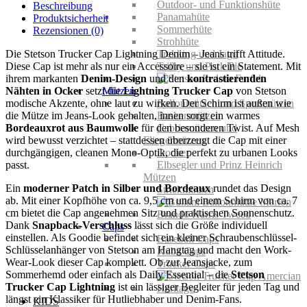
Outdoor- und Funktionshüte
Beschreibung
Panamahüte
Produktsicherheit
Sommerhüte
Rezensionen (0)
Strohhüte
Die Stetson Trucker Cap Lightning Denim – Jeans trifft Attitude.
Trekking und Jagd
Diese Cap ist mehr als nur ein Accessoire – sie ist ein Statement. Mit
Trilby und Pork Pie
ihrem markanten
Denim-Design
und den
kontrastierenden
Nähten in Ocker
setzt die
Lightning Trucker Cap
von Stetson
Mützen
modische Akzente, ohne laut zu wirken. Der Schirm ist außen wie
Ballonmützen und Sportmützen
die Mütze im Jeans-Look gehalten, innen sorgt ein warmes
Baskenmützen
Bordeauxrot aus Baumwolle
für den besonderen Twist. Auf Mesh
Cabriomützen und
wird bewusst verzichtet – stattdessen überzeugt die Cap mit einer
Fliegermützen
durchgängigen, cleanen Mono-Optik, die perfekt zu urbanen Looks
Docker
passt.
Elbsegler und Prinz Heinrich
Mützen
Ein
moderner Patch in Silber und Bordeaux
rundet das Design
Strickmützen
ab. Mit einer Kopfhöhe von ca. 9,5 cm und einem Schirm von ca. 7
cm bietet die Cap angenehmen Sitz und praktischen Sonnenschutz.
Dank
Snapback-Verschluss
lässt sich die Größe individuell
Caps
einstellen. Als Goodie befindet sich ein kleiner Schraubenschlüssel-
Baseball Caps
Schlüsselanhänger von Stetson am Hangtag und macht den Work-
Kuba Caps
Wear-Look dieser Cap komplett. Ob zur Jeansjacke, zum
Trucker Caps
Sommerhemd oder einfach als Daily Essential – die
Stetson
Trucker Cap Lightning
ist ein lässiger Begleiter für jeden Tag und
längst ein Klassiker für Hutliebhaber und Denim-Fans.
KIDS