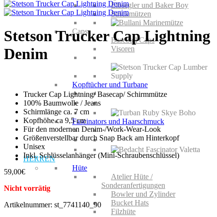
Elbsegler und Baker Boy
Strickmützen
Caps
Stetson Trucker Cap Lightning
Baseball Caps
Visoren
Denim
Kopftücher und Turbane
Trucker Cap Lightning/ Basecap/ Schirmmütze
100% Baumwolle / Jeans
Schirmlänge ca. 7 cm
Kopfhöhe ca 9,5 cm
Fascinators und Haarschmuck
Für den modernen Denim-/Work-Wear-Look
Größenverstellbar durch Snap Back am Hinterkopf
Unisex
Inkl. Schlüsselanhänger (Mini-Schraubenschlüssel)
HERREN
Hüte
59,00
€
Atelier Hüte /
Sonderanfertigungen
Nicht vorrätig
Bowler und Zylinder
Bucket Hats
Artikelnummer:
st_7741140_90
Filzhüte