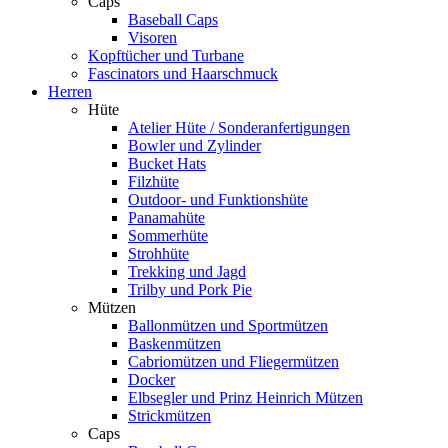
Caps
Baseball Caps
Visoren
Kopftücher und Turbane
Fascinators und Haarschmuck
Herren
Hüte
Atelier Hüte / Sonderanfertigungen
Bowler und Zylinder
Bucket Hats
Filzhüte
Outdoor- und Funktionshüte
Panamahüte
Sommerhüte
Strohhüte
Trekking und Jagd
Trilby und Pork Pie
Mützen
Ballonmützen und Sportmützen
Baskenmützen
Cabriomützen und Fliegermützen
Docker
Elbsegler und Prinz Heinrich Mützen
Strickmützen
Caps