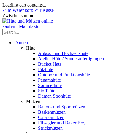
Loading cart contents...
Zum Warenkorb
Zur Kasse
Zwischensumme:
…
Damen
Hüte
Anlass- und Hochzeitshüte
Atelier Hüte / Sonderanfertigungen
Bucket Hats
Filzhüte
Outdoor und Funktionshüte
Panamahüte
Sommerhüte
Stoffhüte
Damen Strohhüte
Mützen
Ballon- und Sportmützen
Baskenmützen
Cabriomützen
Elbsegler und Baker Boy
Strickmützen