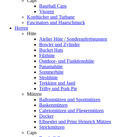
Caps
Baseball Caps
Visoren
Kopftücher und Turbane
Fascinators und Haarschmuck
Herren
Hüte
Atelier Hüte / Sonderanfertigungen
Bowler und Zylinder
Bucket Hats
Filzhüte
Outdoor- und Funktionshüte
Panamahüte
Sommerhüte
Strohhüte
Trekking und Jagd
Trilby und Pork Pie
Mützen
Ballonmützen und Sportmützen
Baskenmützen
Cabriomützen und Fliegermützen
Docker
Elbsegler und Prinz Heinrich Mützen
Strickmützen
Caps