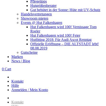
Pflegetipps
Hutgrößenberater
Gut behütet in der Sonne: Hüte mit UV-Schutz
Handelsvertretungen
Showroom mieten
Events @ Hut Falkenhagen
Hut Falkenhagen wird 100! Vernissage Tom
Roeler
Hut Falkenhagen wird 100! Feier
Hutfitting 2018: Für Audi Ascot Renntag
Offizielle Eröffnung – DIE ALTSTADT lebt!
08.08.2019
Gutscheine
Marken
News | Blog
0
Cart
Kontakt
Hilfe
Anmelden / Mein Konto
Kontakt