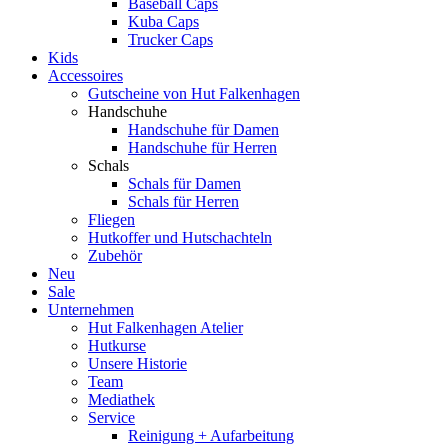
Baseball Caps
Kuba Caps
Trucker Caps
Kids
Accessoires
Gutscheine von Hut Falkenhagen
Handschuhe
Handschuhe für Damen
Handschuhe für Herren
Schals
Schals für Damen
Schals für Herren
Fliegen
Hutkoffer und Hutschachteln
Zubehör
Neu
Sale
Unternehmen
Hut Falkenhagen Atelier
Hutkurse
Unsere Historie
Team
Mediathek
Service
Reinigung + Aufarbeitung