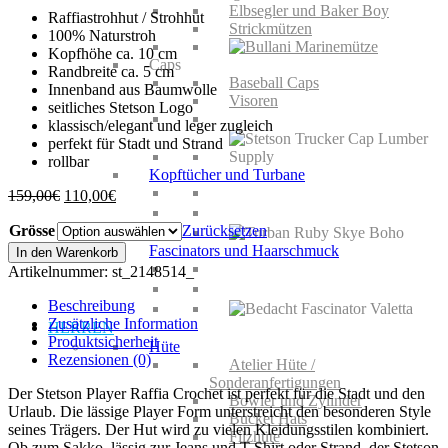
Elbsegler und Baker Boy
Raffiastrohhut / Strohhut
Strickmützen
100% Naturstroh
Kopfhöhe ca. 10 cm
Caps
Randbreite ca. 5 cm
Baseball Caps
Innenband aus Baumwolle
Visoren
seitliches Stetson Logo
klassisch/elegant und leger zugleich
perfekt für Stadt und Strand
rollbar
Kopftücher und Turbane
Ursprünglicher
Aktueller
159,00
€
110,00
€
Preis
Preis
Grösse
war:
ist:
Zurücksetzen
159,00€
110,00€.
Stetson
Fascinators und Haarschmuck
In den Warenkorb
Player
Artikelnummer:
st_2148514_
Raffia
Crochet
Beschreibung
Menge
Zusätzliche Information
HERREN
Produktsicherheit
Hüte
Rezensionen (0)
Atelier Hüte /
Sonderanfertigungen
Der Stetson Player Raffia Crochet ist perfekt für die Stadt und den
Bowler und Zylinder
Urlaub. Die lässige Player Form unterstreicht den besonderen Style
Bucket Hats
seines Trägers. Der Hut wird zu vielen Kleidungsstilen kombiniert.
Filzhüte
Ob zum Sakko, lässig zur Jeans und T-Shirt oder Strand, der Stetson