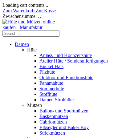
Loading cart contents...
Zum Warenkorb
Zur Kasse
Zwischensumme:
…
Damen
Hüte
Anlass- und Hochzeitshüte
Atelier Hüte / Sonderanfertigungen
Bucket Hats
Filzhüte
Outdoor und Funktionshüte
Panamahüte
Sommerhüte
Stoffhüte
Damen Strohhüte
Mützen
Ballon- und Sportmützen
Baskenmützen
Cabriomützen
Elbsegler und Baker Boy
Strickmützen