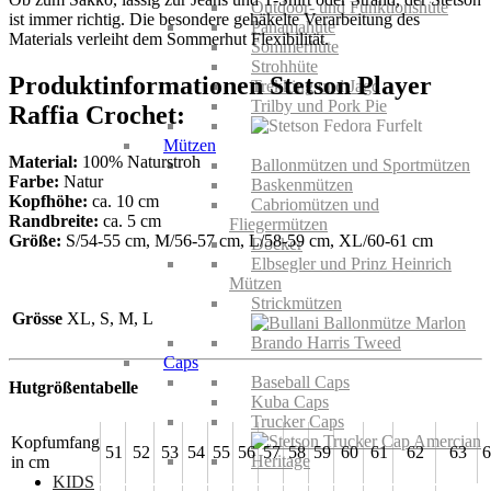
Outdoor- und Funktionshüte
ist immer richtig. Die besondere gehäkelte Verarbeitung des
Panamahüte
Materials verleiht dem Sommerhut Flexibilität.
Sommerhüte
Strohhüte
Produktinformationen Stetson Player
Trekking und Jagd
Trilby und Pork Pie
Raffia Crochet:
Mützen
Material:
100% Naturstroh
Ballonmützen und Sportmützen
Farbe:
Natur
Baskenmützen
Kopfhöhe:
ca. 10 cm
Cabriomützen und
Randbreite:
ca. 5 cm
Fliegermützen
Größe:
S/54-55 cm, M/56-57 cm, L/58-59 cm, XL/60-61 cm
Docker
Elbsegler und Prinz Heinrich
Mützen
Strickmützen
Grösse
XL, S, M, L
Caps
Baseball Caps
Hutgrößentabelle
Kuba Caps
Trucker Caps
Kopfumfang
51
52
53
54
55
56
57
58
59
60
61
62
63
6
in cm
KIDS