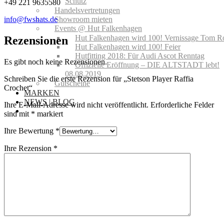
Schutz
+49 221 9635580
Handelsvertretungen
Showroom mieten
info@fwshats.de
Events @ Hut Falkenhagen
Hut Falkenhagen wird 100! Vernissage Tom R
Rezensionen
Hut Falkenhagen wird 100! Feier
Hutfitting 2018: Für Audi Ascot Renntag
Es gibt noch keine Rezensionen.
Offizielle Eröffnung – DIE ALTSTADT lebt!
08.08.2019
Schreiben Sie die erste Rezension für „Stetson Player Raffia
Gutscheine
Crochet“
MARKEN
NEWS | BLOG
Ihre E-Mail-Adresse wird nicht veröffentlicht.
Erforderliche Felder
sind mit
*
markiert
Ihre Bewertung
*
Ihre Rezension
*