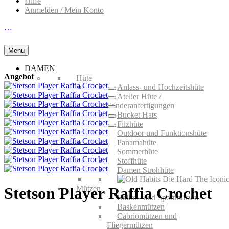
Hilfe
Anmelden / Mein Konto
…
Menu
DAMEN
Angebot
Hüte
Anlass- und Hochzeitshüte
Atelier Hüte /
Sonderanfertigungen
Bucket Hats
Filzhüte
Outdoor und Funktionshüte
Panamahüte
Sommerhüte
Stoffhüte
Damen Strohhüte
Mützen
Stetson Player Raffia Crochet
Ballon- und Sportmützen
Baskenmützen
Cabriomützen und
Fliegermützen