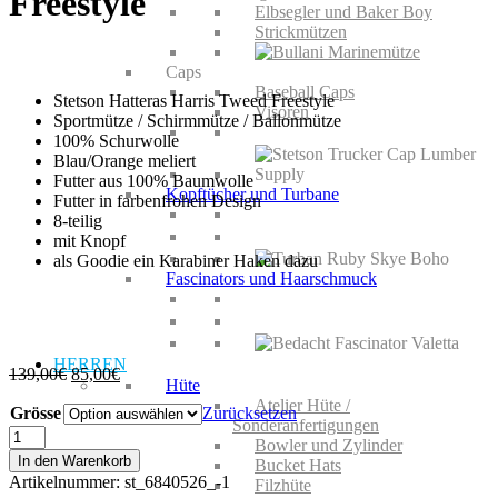
Freestyle
Elbsegler und Baker Boy
Strickmützen
Caps
Baseball Caps
Stetson Hatteras Harris Tweed Freestyle
Visoren
Sportmütze / Schirmmütze / Ballonmütze
100% Schurwolle
Blau/Orange meliert
Futter aus 100% Baumwolle
Kopftücher und Turbane
Futter in farbenfrohen Design
8-teilig
mit Knopf
als Goodie ein Karabiner Haken dazu
Fascinators und Haarschmuck
HERREN
Ursprünglicher
Aktueller
139,00
€
85,00
€
Hüte
Preis
Preis
Atelier Hüte /
Grösse
war:
ist:
Zurücksetzen
Sonderanfertigungen
139,00€
85,00€.
Stetson
Bowler und Zylinder
Hatteras
In den Warenkorb
Bucket Hats
Harris
Artikelnummer:
st_6840526_-1
Filzhüte
Tweed