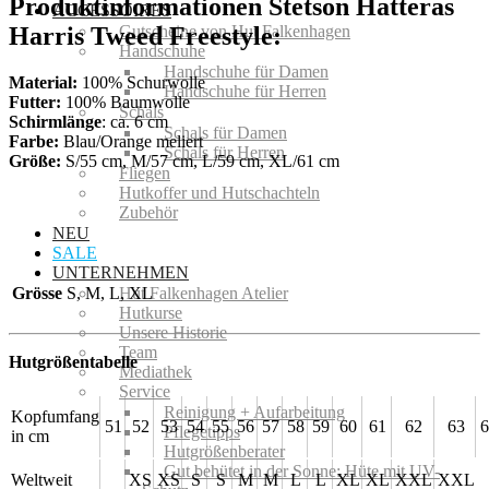
Produktinformationen Stetson Hatteras
ACCESSOIRES
Harris Tweed Freestyle:
Gutscheine von Hut Falkenhagen
Handschuhe
Handschuhe für Damen
Material:
100% Schurwolle
Handschuhe für Herren
Futter:
100% Baumwolle
Schals
Schirmlänge
: ca. 6 cm
Schals für Damen
Farbe:
Blau/Orange meliert
Schals für Herren
Größe:
S/55 cm, M/57 cm, L/59 cm, XL/61 cm
Fliegen
Hutkoffer und Hutschachteln
Zubehör
NEU
SALE
UNTERNEHMEN
Grösse
S, M, L, XL
Hut Falkenhagen Atelier
Hutkurse
Unsere Historie
Team
Hutgrößentabelle
Mediathek
Service
Reinigung + Aufarbeitung
Kopfumfang
51
52
53
54
55
56
57
58
59
60
61
62
63
6
Pflegetipps
in cm
Hutgrößenberater
Gut behütet in der Sonne: Hüte mit UV-
Weltweit
XS
XS
S
S
M
M
L
L
XL
XL
XXL
XXL