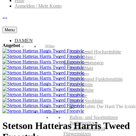
Hilfe
Anmelden / Mein Konto
…
Menu
DAMEN
Angebot
Hüte
Anlass- und Hochzeitshüte
Atelier Hüte /
Sonderanfertigungen
Bucket Hats
Filzhüte
Outdoor und Funktionshüte
Panamahüte
Sommerhüte
Stoffhüte
Damen Strohhüte
Mützen
Ballon- und Sportmützen
Baskenmützen
Stetson Hatteras Harris Tweed
Cabriomützen und
Fliegermützen