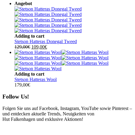
Angebot
Adding to cart
Stetson Hatteras Donegal Tweed
Ursprünglicher
Aktueller
129,00
€
109,00
€
Preis
Preis
war:
ist:
129,00€
109,00€.
Adding to cart
Stetson Hatteras Wool
179,00
€
Follow Us!
Folgen Sie uns auf Facebook, Instagram, YouTube sowie Pinterest –
und entdecken aktuelle Trends, Neuigkeiten von
Hut Falkenhagen und exklusive Aktionen!