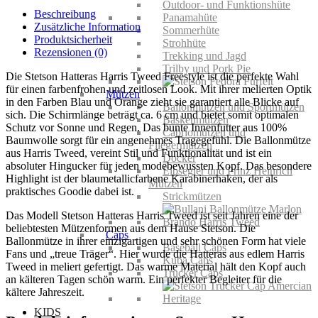
Outdoor- und Funktionshüte
Freestyle
Beschreibung
Panamahüte
Menge
Zusätzliche Information
Sommerhüte
Produktsicherheit
Strohhüte
Rezensionen (0)
Trekking und Jagd
Trilby und Pork Pie
Die Stetson Hatteras Harris Tweed Freestyle ist die perfekte Wahl
für einen farbenfrohen und zeitlosen Look. Mit ihrer melierten Optik
Mützen
in den Farben Blau und Orange zieht sie garantiert alle Blicke auf
Ballonmützen und Sportmützen
sich. Die Schirmlänge beträgt ca. 6 cm und bietet somit optimalen
Baskenmützen
Schutz vor Sonne und Regen. Das bunte Innenfutter aus 100%
Cabriomützen und
Baumwolle sorgt für ein angenehmes Tragegefühl. Die Ballonmütze
Fliegermützen
aus Harris Tweed, vereint Stil und Funktionalität und ist ein
Docker
absoluter Hingucker für jeden modebewussten Kopf. Das besondere
Elbsegler und Prinz Heinrich
Highlight ist der blaumetallicfarbene Karabinerhaken, der als
Mützen
praktisches Goodie dabei ist.
Strickmützen
Das Modell Stetson Hatteras Harris Tweed ist seit Jahren eine der
beliebtesten Mützenformen aus dem Hause Stetson. Die
Caps
Ballonmütze in ihrer einzigartigen und sehr schönen Form hat viele
Baseball Caps
Fans und „treue Träger“. Hier wurde die Hatteras aus edlem Harris
Kuba Caps
Tweed in meliert gefertigt. Das warme Material hält den Kopf auch
Trucker Caps
an kälteren Tagen schön warm. Ein perfekter Begleiter für die
kältere Jahreszeit.
KIDS