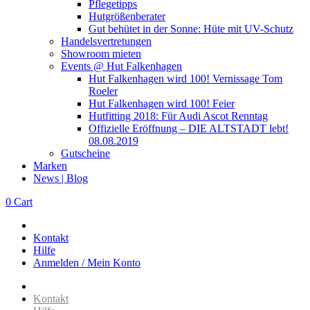
Pflegetipps
Hutgrößenberater
Gut behütet in der Sonne: Hüte mit UV-Schutz
Handelsvertretungen
Showroom mieten
Events @ Hut Falkenhagen
Hut Falkenhagen wird 100! Vernissage Tom
Roeler
Hut Falkenhagen wird 100! Feier
Hutfitting 2018: Für Audi Ascot Renntag
Offizielle Eröffnung – DIE ALTSTADT lebt!
08.08.2019
Gutscheine
Marken
News | Blog
0
Cart
Kontakt
Hilfe
Anmelden / Mein Konto
Kontakt