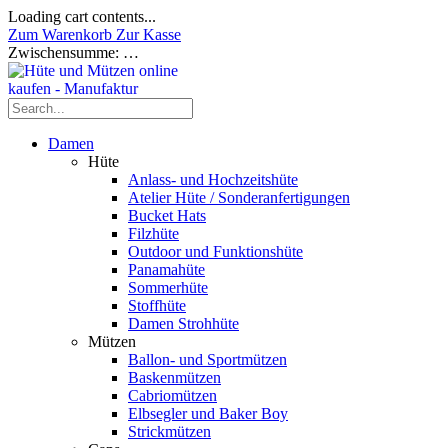
Loading cart contents...
Zum Warenkorb
Zur Kasse
Zwischensumme:
…
Damen
Hüte
Anlass- und Hochzeitshüte
Atelier Hüte / Sonderanfertigungen
Bucket Hats
Filzhüte
Outdoor und Funktionshüte
Panamahüte
Sommerhüte
Stoffhüte
Damen Strohhüte
Mützen
Ballon- und Sportmützen
Baskenmützen
Cabriomützen
Elbsegler und Baker Boy
Strickmützen