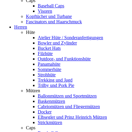
Caps
Baseball Caps
Visoren
Kopftücher und Turbane
Fascinators und Haarschmuck
Herren
Hüte
Atelier Hüte / Sonderanfertigungen
Bowler und Zylinder
Bucket Hats
Filzhüte
Outdoor- und Funktionshüte
Panamahüte
Sommerhüte
Strohhüte
Trekking und Jagd
Trilby und Pork Pie
Mützen
Ballonmützen und Sportmützen
Baskenmützen
Cabriomützen und Fliegermützen
Docker
Elbsegler und Prinz Heinrich Mützen
Strickmützen
Caps