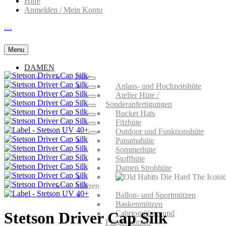
Hilfe
Anmelden / Mein Konto
…
Menu
DAMEN
Hüte
Anlass- und Hochzeitshüte
Atelier Hüte /
Sonderanfertigungen
Bucket Hats
Filzhüte
Outdoor und Funktionshüte
Panamahüte
Sommerhüte
Stoffhüte
Damen Strohhüte
Mützen
Ballon- und Sportmützen
Baskenmützen
Cabriomützen und
Stetson Driver Cap Silk
Fliegermützen