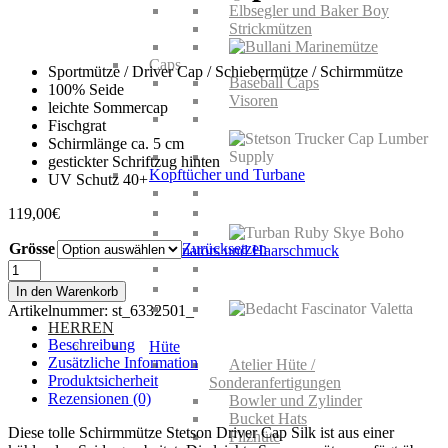
Elbsegler und Baker Boy
Strickmützen
Caps
Sportmütze / Driver Cap / Schiebermütze / Schirmmütze
Baseball Caps
100% Seide
Visoren
leichte Sommercap
Fischgrat
Schirmlänge ca. 5 cm
gestickter Schriftzug hinten
Kopftücher und Turbane
UV Schutz 40+
119,00
€
Grösse
Zurücksetzen
Fascinators und Haarschmuck
Stetson
Driver
In den Warenkorb
Cap
Artikelnummer:
st_6332501_
Silk
HERREN
Menge
Beschreibung
Hüte
Zusätzliche Information
Atelier Hüte /
Produktsicherheit
Sonderanfertigungen
Rezensionen (0)
Bowler und Zylinder
Bucket Hats
Diese tolle Schirmmütze Stetson Driver Cap Silk ist aus einer
Filzhüte