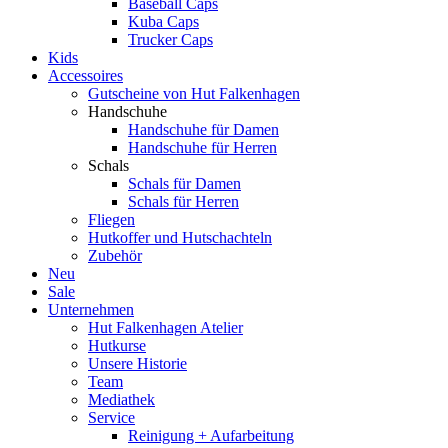
Baseball Caps
Kuba Caps
Trucker Caps
Kids
Accessoires
Gutscheine von Hut Falkenhagen
Handschuhe
Handschuhe für Damen
Handschuhe für Herren
Schals
Schals für Damen
Schals für Herren
Fliegen
Hutkoffer und Hutschachteln
Zubehör
Neu
Sale
Unternehmen
Hut Falkenhagen Atelier
Hutkurse
Unsere Historie
Team
Mediathek
Service
Reinigung + Aufarbeitung