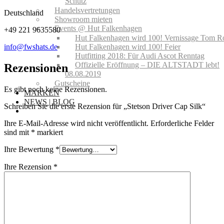
Schutz
Handelsvertretungen
Deutschland
Showroom mieten
Events @ Hut Falkenhagen
+49 221 9635580
Hut Falkenhagen wird 100! Vernissage Tom R
Hut Falkenhagen wird 100! Feier
info@fwshats.de
Hutfitting 2018: Für Audi Ascot Renntag
Offizielle Eröffnung – DIE ALTSTADT lebt!
Rezensionen
08.08.2019
Gutscheine
Es gibt noch keine Rezensionen.
MARKEN
NEWS | BLOG
Schreiben Sie die erste Rezension für „Stetson Driver Cap Silk“
Ihre E-Mail-Adresse wird nicht veröffentlicht.
Erforderliche Felder
sind mit
*
markiert
Ihre Bewertung
*
Ihre Rezension
*