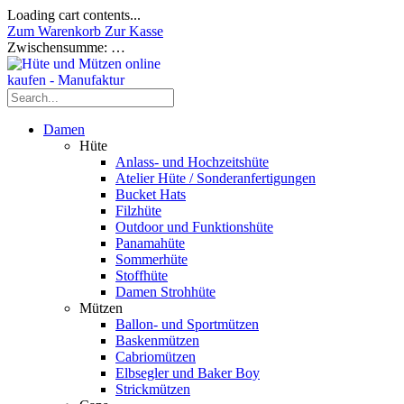
Loading cart contents...
Zum Warenkorb
Zur Kasse
Zwischensumme:
…
Damen
Hüte
Anlass- und Hochzeitshüte
Atelier Hüte / Sonderanfertigungen
Bucket Hats
Filzhüte
Outdoor und Funktionshüte
Panamahüte
Sommerhüte
Stoffhüte
Damen Strohhüte
Mützen
Ballon- und Sportmützen
Baskenmützen
Cabriomützen
Elbsegler und Baker Boy
Strickmützen