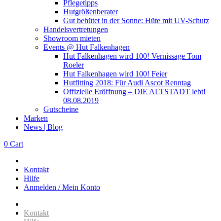
Pflegetipps
Hutgrößenberater
Gut behütet in der Sonne: Hüte mit UV-Schutz
Handelsvertretungen
Showroom mieten
Events @ Hut Falkenhagen
Hut Falkenhagen wird 100! Vernissage Tom
Roeler
Hut Falkenhagen wird 100! Feier
Hutfitting 2018: Für Audi Ascot Renntag
Offizielle Eröffnung – DIE ALTSTADT lebt!
08.08.2019
Gutscheine
Marken
News | Blog
0
Cart
Kontakt
Hilfe
Anmelden / Mein Konto
Kontakt