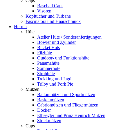
Caps
Baseball Caps
Visoren
Kopftücher und Turbane
Fascinators und Haarschmuck
Herren
Hüte
Atelier Hüte / Sonderanfertigungen
Bowler und Zylinder
Bucket Hats
Filzhüte
Outdoor- und Funktionshüte
Panamahüte
Sommerhüte
Strohhüte
Trekking und Jagd
Trilby und Pork Pie
Mützen
Ballonmützen und Sportmützen
Baskenmützen
Cabriomützen und Fliegermützen
Docker
Elbsegler und Prinz Heinrich Mützen
Strickmützen
Caps