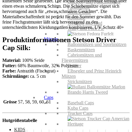
kühlenden Seide gearbeitet. Die leichte Sommermütze verfügt über
Outdoor- und Funktionshüte
einen etwas schmaleren Schirm. Die Schiebermütze eignet sich
Panamahüte
hervorragend auch für „etwas schmalere Gesichter“. Die
Sommerhüte
Materialbeschaffenheit ist perfekt für den Sommer gewählt. Das
Strohhüte
feine Fischgratmuster läßt sich hervorragend zu den
Trekking und Jagd
unterschiedlichsten Kleidungsstilen kombinieren. UV Schutz 40+
Trilby und Pork Pie
Produktinformationen Stetson Driver
Mützen
Ballonmützen und Sportmützen
Cap Silk:
Baskenmützen
Cabriomützen und
Material:
100% Seide
Fliegermützen
Futter:
68% Baumwolle, 32% Polyester
Docker
Farbe:
Antrazith (Fischgrat)
Elbsegler und Prinz Heinrich
Schirmlänge:
ca. 5 cm
Mützen
Strickmützen
Caps
Grösse
57, 58, 59, 60, 61
Baseball Caps
Kuba Caps
Trucker Caps
Hutgrößentabelle
KIDS