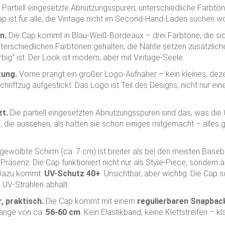
Partiell eingesetzte Abnutzungsspuren, unterschiedliche Farbtöne
p ist für alle, die Vintage nicht im Second-Hand-Laden suchen wo
n.
Die Cap kommt in Blau-Weiß-Bordeaux – drei Farbtöne, die si
unterschiedlichen Farbtönen gehalten, die Nähte setzen zusätzlich
arbig“ ist. Der Look ist modern, aber mit Vintage-Seele.
tung.
Vorne prangt ein großer Logo-Aufnäher – kein kleines, dez
hriftzug aufgestickt. Das Logo ist Teil des Designs, nicht nur e
zt.
Die partiell eingesetzten Abnutzungsspuren sind das, was die 
ie aussehen, als hätten sie schon einiges mitgemacht – alles gew
gewölbte Schirm (ca. 7 cm) ist breiter als bei den meisten Base
räsenz. Die Cap funktioniert nicht nur als Style-Piece, sondern a
. Dazu kommt:
UV-Schutz 40+
. Unsichtbar, aber wichtig. Die Cap
 UV-Strahlen abhält.
, praktisch.
Die Cap kommt mit einem
regulierbaren Snapbac
fänge von ca.
56-60 cm
. Kein Elastikband, keine Klettstreifen – k