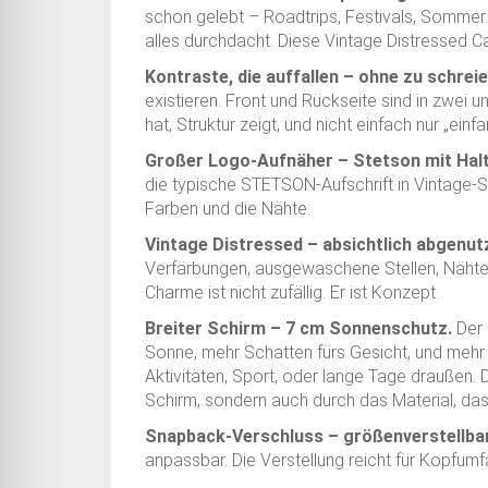
schon gelebt – Roadtrips, Festivals, Sommer. 
alles durchdacht. Diese Vintage Distressed Ca
Kontraste, die auffallen – ohne zu schreie
existieren. Front und Rückseite sind in zwei 
hat, Struktur zeigt, und nicht einfach nur „einf
Großer Logo-Aufnäher – Stetson mit Hal
die typische STETSON-Aufschrift in Vintage-Sc
Farben und die Nähte.
Vintage Distressed – absichtlich abgenut
Verfärbungen, ausgewaschene Stellen, Nähte, d
Charme ist nicht zufällig. Er ist Konzept.
Breiter Schirm – 7 cm Sonnenschutz.
Der 
Sonne, mehr Schatten fürs Gesicht, und mehr P
Aktivitäten, Sport, oder lange Tage draußen
Schirm, sondern auch durch das Material, das
Snapback-Verschluss – größenverstellbar
anpassbar. Die Verstellung reicht für Kopfum