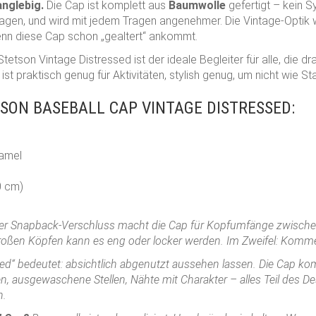
nglebig.
Die Cap ist komplett aus
Baumwolle
gefertigt – kein S
agen, und wird mit jedem Tragen angenehmer. Die Vintage-Optik w
wenn diese Cap schon „gealtert“ ankommt.
Stetson Vintage Distressed ist der ideale Begleiter für alle, die 
e ist praktisch genug für Aktivitäten, stylish genug, um nicht wie
ON BASEBALL CAP VINTAGE DISTRESSED:
amel
0 cm)
r Snapback-Verschluss macht die Cap für Kopfumfänge zwische
roßen Köpfen kann es eng oder locker werden. Im Zweifel: Kommen
ed“ bedeutet: absichtlich abgenutzt aussehen lassen. Die Cap kom
en, ausgewaschene Stellen, Nähte mit Charakter – alles Teil des D
n.