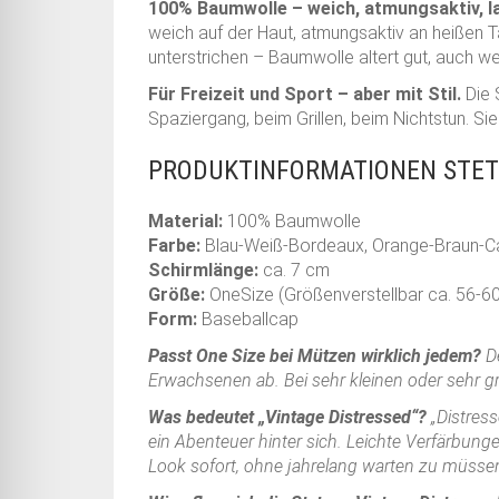
100% Baumwolle – weich, atmungsaktiv, la
weich auf der Haut, atmungsaktiv an heißen T
unterstrichen – Baumwolle altert gut, auch 
Für Freizeit und Sport – aber mit Stil.
Die 
Spaziergang, beim Grillen, beim Nichtstun. Si
PRODUKTINFORMATIONEN STETS
Material:
100% Baumwolle
Farbe:
Blau-Weiß-Bordeaux, Orange-Braun-C
Schirmlänge:
ca. 7 cm
Größe:
OneSize (Größenverstellbar ca. 56-6
Form:
Baseballcap
Passt One Size bei Mützen wirklich jedem?
De
Erwachsenen ab. Bei sehr kleinen oder sehr g
Was bedeutet „Vintage Distressed“?
„Distress
ein Abenteuer hinter sich. Leichte Verfärbung
Look sofort, ohne jahrelang warten zu müsse