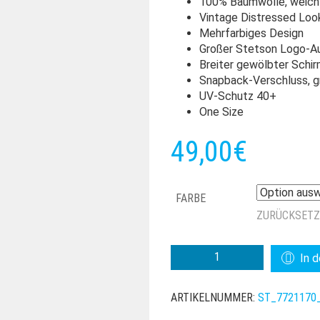
100% Baumwolle, weich
Vintage Distressed Look:
Mehrfarbiges Design
Großer Stetson Logo-Au
Breiter gewölbter Schir
Snapback-Verschluss, g
UV-Schutz 40+
One Size
49,00
€
FARBE
ZURÜCKSET
STETSON
In 
BASEBALL
CAP
ARTIKELNUMMER:
ST_7721170
VINTAGE
DISTRESSED