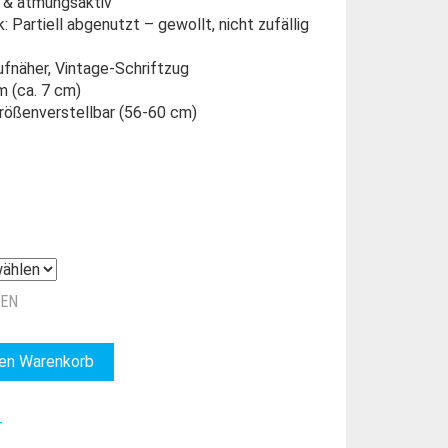
 & atmungsaktiv
 Partiell abgenutzt – gewollt, nicht zufällig
fnäher, Vintage-Schriftzug
m (ca. 7 cm)
rößenverstellbar (56-60 cm)
ZEN
den Warenkorb
_