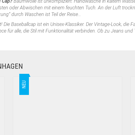
d Cap?
Baumwolle ist unkompliziert: Handwäsche in kaltem Wasser
ten oder Abwischen mit einem feuchten Tuch. An der Luft trocknen
zung“ durch Waschen ist Teil der Reise…
! Die Baseballcap ist ein Unisex-Klassiker. Der Vintage-Look, die
e für alle, die Stil mit Funktionalität verbinden. Ob zu Jeans und 
ENHAGEN
NEU