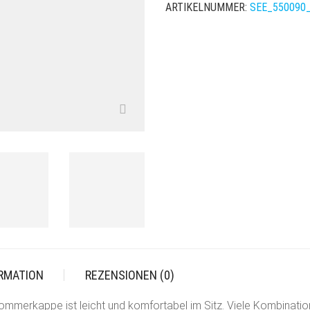
ARTIKELNUMMER:
SEE_550090
PAPIERBORTE
MENGE
ORMATION
REZENSIONEN (0)
ommerkappe ist leicht und komfortabel im Sitz. Viele Kombinat