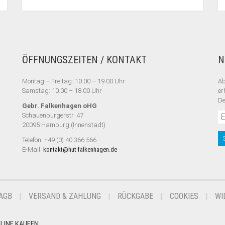
ÖFFNUNGSZEITEN / KONTAKT
N
Montag – Freitag: 10.00 – 19.00 Uhr
Ab
Samstag: 10.00 – 18.00 Uhr
er
De
Gebr. Falkenhagen oHG
Schauenburgerstr. 47
20095 Hamburg (Innenstadt)
Telefon: +49 (0) 40 366 566
E-Mail:
kontakt@hut-falkenhagen.de
AGB
VERSAND & ZAHLUNG
RÜCKGABE
COOKIES
WI
NLINE KAUFEN