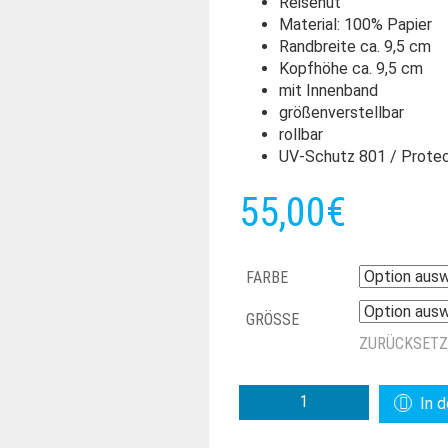
Reisehut
Material: 100% Papier
Randbreite ca. 9,5 cm
Kopfhöhe ca. 9,5 cm
mit Innenband
größenverstellbar
rollbar
UV-Schutz 801 / Prote
55,00
€
FARBE
GRÖSSE
ZURÜCKSET
SEEBERGER
In 
SCHUTE
AUS