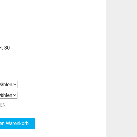
ct 80
ZEN
den Warenkorb