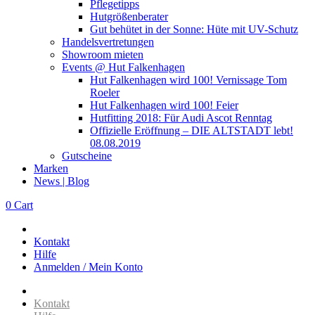
Pflegetipps
Hutgrößenberater
Gut behütet in der Sonne: Hüte mit UV-Schutz
Handelsvertretungen
Showroom mieten
Events @ Hut Falkenhagen
Hut Falkenhagen wird 100! Vernissage Tom
Roeler
Hut Falkenhagen wird 100! Feier
Hutfitting 2018: Für Audi Ascot Renntag
Offizielle Eröffnung – DIE ALTSTADT lebt!
08.08.2019
Gutscheine
Marken
News | Blog
0
Cart
Kontakt
Hilfe
Anmelden / Mein Konto
Kontakt