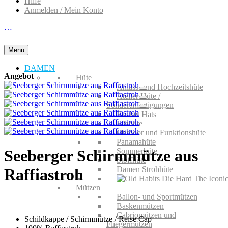
Hilfe
Anmelden / Mein Konto
…
Menu
DAMEN
Angebot
Hüte
Anlass- und Hochzeitshüte
Atelier Hüte /
Sonderanfertigungen
Bucket Hats
Filzhüte
Outdoor und Funktionshüte
Panamahüte
Sommerhüte
Seeberger Schirmmütze aus
Stoffhüte
Damen Strohhüte
Raffiastroh
Mützen
Ballon- und Sportmützen
Baskenmützen
Cabriomützen und
Schildkappe / Schirmmütze / Reise Cap
Fliegermützen