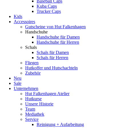
Baseball Caps
Kuba Caps
Trucker Caps
Kids
Accessoires
Gutscheine von Hut Falkenhagen
Handschuhe
Handschuhe für Damen
Handschuhe für Herren
Schals
Schals für Damen
Schals für Herren
Fliegen
Hutkoffer und Hutschachteln
Zubehör
Neu
Sale
Unternehmen
Hut Falkenhagen Atelier
Hutkurse
Unsere Historie
Team
Mediathek
Service
Reinigung + Aufarbeitung