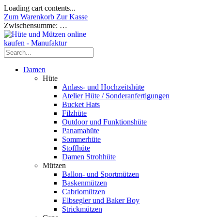
Loading cart contents...
Zum Warenkorb
Zur Kasse
Zwischensumme:
…
Damen
Hüte
Anlass- und Hochzeitshüte
Atelier Hüte / Sonderanfertigungen
Bucket Hats
Filzhüte
Outdoor und Funktionshüte
Panamahüte
Sommerhüte
Stoffhüte
Damen Strohhüte
Mützen
Ballon- und Sportmützen
Baskenmützen
Cabriomützen
Elbsegler und Baker Boy
Strickmützen