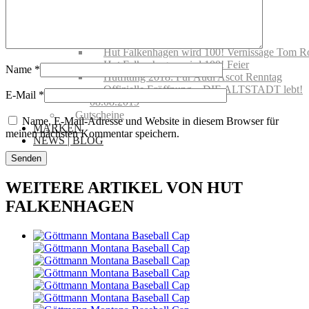
Schutz
Handelsvertretungen
Showroom mieten
Events @ Hut Falkenhagen
Hut Falkenhagen wird 100! Vernissage Tom R
Hut Falkenhagen wird 100! Feier
Name
*
Hutfitting 2018: Für Audi Ascot Renntag
Offizielle Eröffnung – DIE ALTSTADT lebt!
E-Mail
*
08.08.2019
Gutscheine
Name, E-Mail-Adresse und Website in diesem Browser für
MARKEN
meinen nächsten Kommentar speichern.
NEWS | BLOG
WEITERE ARTIKEL VON HUT
FALKENHAGEN