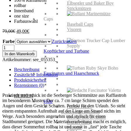
100% Raffiastroh
Elbsegler und Baker Boy
rollbar
Strickmützen
Innenband
one size
Caps
Farbauswahl
Baseball Caps
Visoren
Ursprünglicher
Aktueller
79,00
€
49,00
€
Preis
Preis
Farbe
war:
ist:
Zurücksetzen
79,00€
49,00€.
Seeberger
Kopftücher und Turbane
Schirmmütze
In den Warenkorb
aus
Artikelnummer:
see_055353_
Raffiastroh
Menge
Beschreibung
Fascinators und Haarschmuck
Zusätzliche Information
Produktsicherheit
Rezensionen (0)
Praktisch und schick ist die Seeberger Schirmmütze aus Raffiastroh
HERREN
im besonderem Muster. Der ca. 7 cm lange Schirm spendet den
Hüte
Augen und dem Gesicht Schatten. Perfekt für den Urlaub. So steht
Atelier Hüte /
einem entspannten Aufenthalt auf der Liege am Strand nichts im
Sonderanfertigungen
Wege. Auch besonders angenehm und stylisch für einen
Bowler und Zylinder
Stadtbummel geeignet. Die Materialverarbeitung macht es möglich,
Bucket Hats
dass dieser Sommerhut rollbar ist und somit in „fast“ jede Tasche
Filzhüte