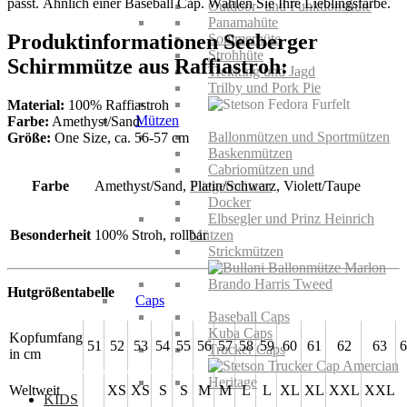
passt. Ähnlich einer Baseball Cap. Wählen Sie Ihre Lieblingsfarbe.
Outdoor- und Funktionshüte
Panamahüte
Produktinformationen Seeberger
Sommerhüte
Strohhüte
Schirmmütze aus Raffiastroh:
Trekking und Jagd
Trilby und Pork Pie
Material:
100% Raffiastroh
Mützen
Farbe:
Amethyst/Sand
Ballonmützen und Sportmützen
Größe:
One Size, ca. 56-57 cm
Baskenmützen
Cabriomützen und
Farbe
Amethyst/Sand, Platin/Schwarz, Violett/Taupe
Fliegermützen
Docker
Elbsegler und Prinz Heinrich
Besonderheit
100% Stroh, rollbar
Mützen
Strickmützen
Hutgrößentabelle
Caps
Baseball Caps
Kuba Caps
Kopfumfang
51
52
53
54
55
56
57
58
59
60
61
62
63
6
Trucker Caps
in cm
Weltweit
XS
XS
S
S
M
M
L
L
XL
XL
XXL
XXL
KIDS