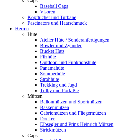
Caps
Baseball Caps
Visoren
Kopftücher und Turbane
Fascinators und Haarschmuck
Herren
Hüte
Atelier Hüte / Sonderanfertigungen
Bowler und Zylinder
Bucket Hats
Filzhüte
Outdoor- und Funktionshüte
Panamahüte
Sommerhüte
Strohhüte
Trekking und Jagd
Trilby und Pork Pie
Mützen
Ballonmützen und Sportmützen
Baskenmützen
Cabriomützen und Fliegermützen
Docker
Elbsegler und Prinz Heinrich Mützen
Strickmützen
Caps