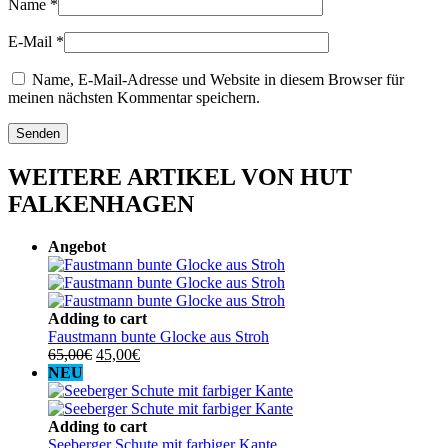
Name
*
E-Mail
*
Name, E-Mail-Adresse und Website in diesem Browser für
meinen nächsten Kommentar speichern.
WEITERE ARTIKEL VON HUT
FALKENHAGEN
Angebot
Adding to cart
Faustmann bunte Glocke aus Stroh
Ursprünglicher
Aktueller
65,00
€
45,00
€
Preis
Preis
NEU
war:
ist:
65,00€
45,00€.
Adding to cart
Seeberger Schute mit farbiger Kante