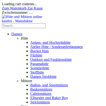
Loading cart contents...
Zum Warenkorb
Zur Kasse
Zwischensumme:
…
Damen
Hüte
Anlass- und Hochzeitshüte
Atelier Hüte / Sonderanfertigungen
Bucket Hats
Filzhüte
Outdoor und Funktionshüte
Panamahüte
Sommerhüte
Stoffhüte
Damen Strohhüte
Mützen
Ballon- und Sportmützen
Baskenmützen
Cabriomützen
Elbsegler und Baker Boy
Strickmützen