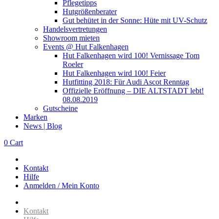
Pflegetipps
Hutgrößenberater
Gut behütet in der Sonne: Hüte mit UV-Schutz
Handelsvertretungen
Showroom mieten
Events @ Hut Falkenhagen
Hut Falkenhagen wird 100! Vernissage Tom
Roeler
Hut Falkenhagen wird 100! Feier
Hutfitting 2018: Für Audi Ascot Renntag
Offizielle Eröffnung – DIE ALTSTADT lebt!
08.08.2019
Gutscheine
Marken
News | Blog
0
Cart
Kontakt
Hilfe
Anmelden / Mein Konto
Kontakt