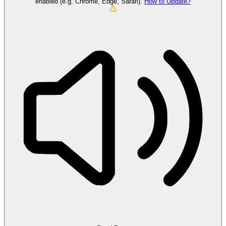
enabled (e.g. Chrome, Edge, Safari).
How to Update?