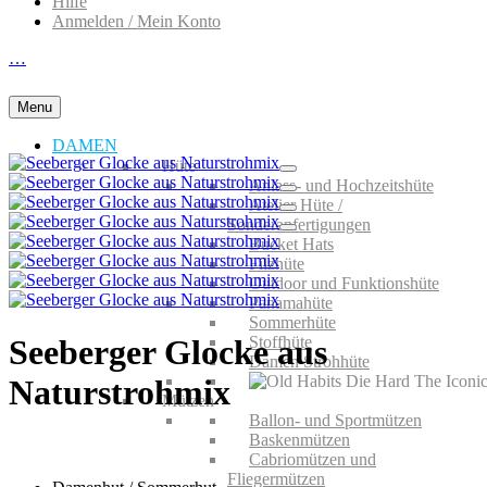
Hilfe
Anmelden / Mein Konto
…
Menu
DAMEN
Hüte
Anlass- und Hochzeitshüte
Atelier Hüte /
Sonderanfertigungen
Bucket Hats
Filzhüte
Outdoor und Funktionshüte
Panamahüte
Sommerhüte
Stoffhüte
Seeberger Glocke aus
Damen Strohhüte
Naturstrohmix
Mützen
Ballon- und Sportmützen
Baskenmützen
Cabriomützen und
Fliegermützen