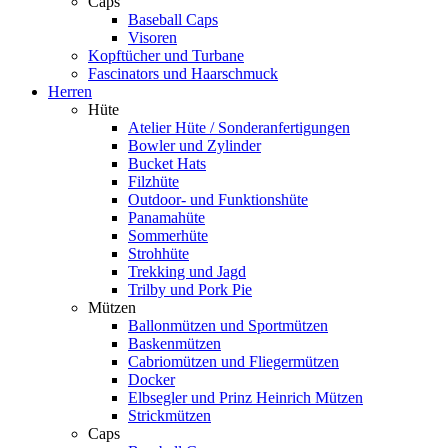
Caps
Baseball Caps
Visoren
Kopftücher und Turbane
Fascinators und Haarschmuck
Herren
Hüte
Atelier Hüte / Sonderanfertigungen
Bowler und Zylinder
Bucket Hats
Filzhüte
Outdoor- und Funktionshüte
Panamahüte
Sommerhüte
Strohhüte
Trekking und Jagd
Trilby und Pork Pie
Mützen
Ballonmützen und Sportmützen
Baskenmützen
Cabriomützen und Fliegermützen
Docker
Elbsegler und Prinz Heinrich Mützen
Strickmützen
Caps