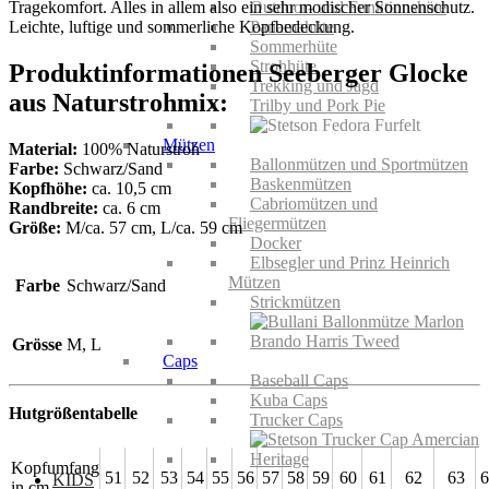
Tragekomfort. Alles in allem also ein sehr modischer Sonnenschutz.
Outdoor- und Funktionshüte
Leichte, luftige und sommerliche Kopfbedeckung.
Panamahüte
Sommerhüte
Strohhüte
Produktinformationen Seeberger Glocke
Trekking und Jagd
aus Naturstrohmix:
Trilby und Pork Pie
Mützen
Material:
100% Naturstroh
Ballonmützen und Sportmützen
Farbe:
Schwarz/Sand
Baskenmützen
Kopfhöhe:
ca. 10,5 cm
Cabriomützen und
Randbreite:
ca. 6 cm
Fliegermützen
Größe:
M/ca. 57 cm, L/ca. 59 cm
Docker
Elbsegler und Prinz Heinrich
Mützen
Farbe
Schwarz/Sand
Strickmützen
Grösse
M, L
Caps
Baseball Caps
Kuba Caps
Hutgrößentabelle
Trucker Caps
Kopfumfang
51
52
53
54
55
56
57
58
59
60
61
62
63
6
KIDS
in cm