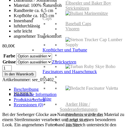
Damenhut / Sommerhut
Elbsegler und Baker Boy
Material: 100% Naturstroh
Strickmützen
Randbreite ca. 6,5 cm
Kopfhöhe ca. 10,5 cm
Caps
Innenband
Baseball Caps
luftdurchlässig
Visoren
sehr leicht
angenehmer Tragekomfort
80,00
€
Kopftücher und Turbane
Farbe
Grösse
Zurücksetzen
Seeberger
Fascinators und Haarschmuck
Glocke
In den Warenkorb
aus
Artikelnummer:
see_055402_
Naturstrohmix
Menge
Beschreibung
HERREN
Zusätzliche Information
Hüte
Produktsicherheit
Atelier Hüte /
Rezensionen (0)
Sonderanfertigungen
Bei der Seeberger Glocke aus Naturstrohmix wurde das Material zu
Bowler und Zylinder
einem Streifenmuster verarbeitet und zeigt so einen besonderen
Bucket Hats
Look. Ein angenehmes Futterband aus Stretch unterstreicht den
Filzhüte