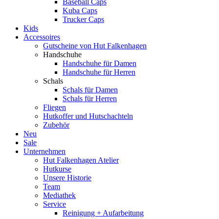
Baseball Caps
Kuba Caps
Trucker Caps
Kids
Accessoires
Gutscheine von Hut Falkenhagen
Handschuhe
Handschuhe für Damen
Handschuhe für Herren
Schals
Schals für Damen
Schals für Herren
Fliegen
Hutkoffer und Hutschachteln
Zubehör
Neu
Sale
Unternehmen
Hut Falkenhagen Atelier
Hutkurse
Unsere Historie
Team
Mediathek
Service
Reinigung + Aufarbeitung