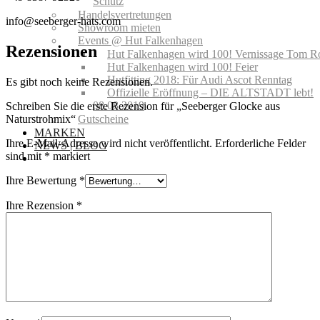
Schutz
Handelsvertretungen
info@seeberger-hats.com
Showroom mieten
Events @ Hut Falkenhagen
Rezensionen
Hut Falkenhagen wird 100! Vernissage Tom R
Hut Falkenhagen wird 100! Feier
Hutfitting 2018: Für Audi Ascot Renntag
Es gibt noch keine Rezensionen.
Offizielle Eröffnung – DIE ALTSTADT lebt!
08.08.2019
Schreiben Sie die erste Rezension für „Seeberger Glocke aus
Gutscheine
Naturstrohmix“
MARKEN
Ihre E-Mail-Adresse wird nicht veröffentlicht.
Erforderliche Felder
NEWS | BLOG
sind mit
*
markiert
Ihre Bewertung
*
Ihre Rezension
*