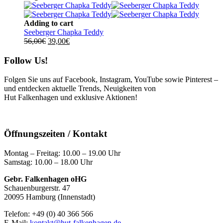
war:
ist:
89,00€
70,00€.
Adding to cart
Seeberger Chapka Teddy
Ursprünglicher
Aktueller
56,00
€
39,00
€
Preis
Preis
war:
ist:
Follow Us!
56,00€
39,00€.
Folgen Sie uns auf Facebook, Instagram, YouTube sowie Pinterest –
und entdecken aktuelle Trends, Neuigkeiten von
Hut Falkenhagen und exklusive Aktionen!
Öffnungszeiten / Kontakt
Montag – Freitag: 10.00 – 19.00 Uhr
Samstag: 10.00 – 18.00 Uhr
Gebr. Falkenhagen oHG
Schauenburgerstr. 47
20095 Hamburg (Innenstadt)
Telefon: +49 (0) 40 366 566
E-Mail:
kontakt@hut-falkenhagen.de