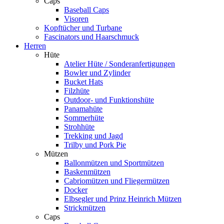
Caps
Baseball Caps
Visoren
Kopftücher und Turbane
Fascinators und Haarschmuck
Herren
Hüte
Atelier Hüte / Sonderanfertigungen
Bowler und Zylinder
Bucket Hats
Filzhüte
Outdoor- und Funktionshüte
Panamahüte
Sommerhüte
Strohhüte
Trekking und Jagd
Trilby und Pork Pie
Mützen
Ballonmützen und Sportmützen
Baskenmützen
Cabriomützen und Fliegermützen
Docker
Elbsegler und Prinz Heinrich Mützen
Strickmützen
Caps