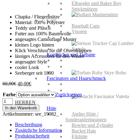
Elbsegler und Baker Boy
Strickmützen
Chapka / Fliegermütze
Caps
Material: 100% Polyester
Baseball Caps
Teddy und Plüsch
Visoren
Futter aus 100% Baumwolle
angesagtes Camouflage Muster
kleines Logo hinten
Klick Verschluss für die Ohrenklappen
Kopftücher und Turbane
lässiges Accessoires für den Winter
angesagter Style
cooler Look
Seeberger seit 1890
Fascinators und Haarschmuck
Ursprünglicher
Aktueller
60,00
€
40,00
€
Preis
Preis
Farbe
war:
ist:
Zurücksetzen
60,00€
40,00€.
Seeberger
HERREN
Chapka
In den Warenkorb
Hüte
Kunstfell
Artikelnummer:
see_19082_
Atelier Hüte /
Menge
Sonderanfertigungen
Beschreibung
Bowler und Zylinder
Zusätzliche Information
Bucket Hats
Produktsicherheit
Filzhüte