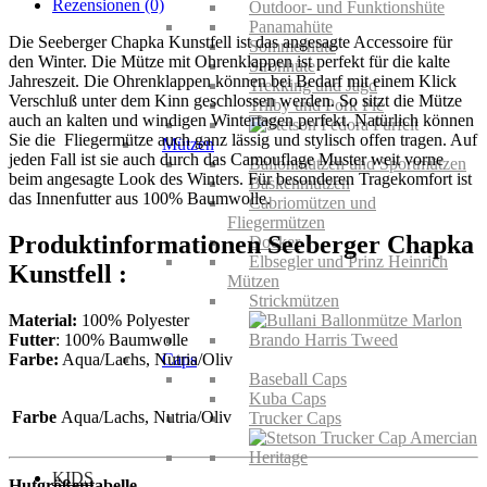
Rezensionen (0)
Outdoor- und Funktionshüte
Panamahüte
Die Seeberger Chapka Kunstfell ist das angesagte Accessoire für
Sommerhüte
den Winter. Die Mütze mit Ohrenklappen ist perfekt für die kalte
Strohhüte
Jahreszeit. Die Ohrenklappen können bei Bedarf mit einem Klick
Trekking und Jagd
Verschluß unter dem Kinn geschlossen werden. So sitzt die Mütze
Trilby und Pork Pie
auch an kalten und windigen Wintertagen perfekt. Natürlich können
Sie die Fliegermütze auch ganz lässig und stylisch offen tragen. Auf
Mützen
jeden Fall ist sie auch durch das Camouflage Muster weit vorne
Ballonmützen und Sportmützen
beim angesagte Look des Winters. Für besonderen Tragekomfort ist
Baskenmützen
das Innenfutter aus 100% Baumwolle.
Cabriomützen und
Fliegermützen
Produktinformationen Seeberger Chapka
Docker
Elbsegler und Prinz Heinrich
Kunstfell :
Mützen
Strickmützen
Material:
100% Polyester
Futter
: 100% Baumwolle
Farbe:
Aqua/Lachs, Nutria/Oliv
Caps
Baseball Caps
Kuba Caps
Farbe
Aqua/Lachs, Nutria/Oliv
Trucker Caps
KIDS
Hutgrößentabelle