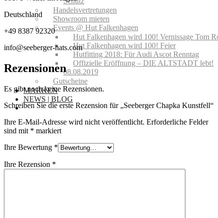
Schutz
Handelsvertretungen
Deutschland
Showroom mieten
Events @ Hut Falkenhagen
+49 8387 92320
Hut Falkenhagen wird 100! Vernissage Tom R
Hut Falkenhagen wird 100! Feier
info@seeberger-hats.com
Hutfitting 2018: Für Audi Ascot Renntag
Offizielle Eröffnung – DIE ALTSTADT lebt!
Rezensionen
08.08.2019
Gutscheine
Es gibt noch keine Rezensionen.
MARKEN
NEWS | BLOG
Schreiben Sie die erste Rezension für „Seeberger Chapka Kunstfell“
Ihre E-Mail-Adresse wird nicht veröffentlicht.
Erforderliche Felder
sind mit
*
markiert
Ihre Bewertung
*
Ihre Rezension
*