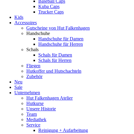
Baseball Caps
Kuba Caps
Trucker Caps
Kids
Accessoires
Gutscheine von Hut Falkenhagen
Handschuhe
Handschuhe für Damen
Handschuhe für Herren
Schals
Schals für Damen
Schals für Herren
Fliegen
Hutkoffer und Hutschachteln
Zubehör
Neu
Sale
Unternehmen
Hut Falkenhagen Atelier
Hutkurse
Unsere Historie
Team
Mediathek
Service
Reinigung + Aufarbeitung