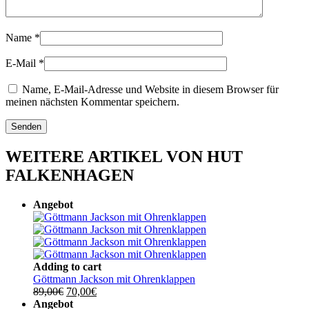
Name
*
E-Mail
*
Name, E-Mail-Adresse und Website in diesem Browser für
meinen nächsten Kommentar speichern.
WEITERE ARTIKEL VON HUT
FALKENHAGEN
Angebot
Adding to cart
Göttmann Jackson mit Ohrenklappen
Ursprünglicher
Aktueller
89,00
€
70,00
€
Preis
Preis
Angebot