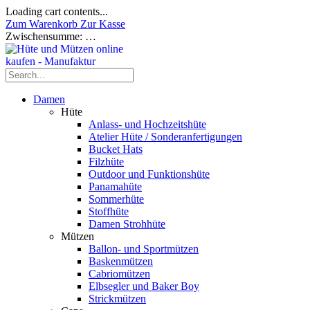
Loading cart contents...
Zum Warenkorb
Zur Kasse
Zwischensumme:
…
Damen
Hüte
Anlass- und Hochzeitshüte
Atelier Hüte / Sonderanfertigungen
Bucket Hats
Filzhüte
Outdoor und Funktionshüte
Panamahüte
Sommerhüte
Stoffhüte
Damen Strohhüte
Mützen
Ballon- und Sportmützen
Baskenmützen
Cabriomützen
Elbsegler und Baker Boy
Strickmützen