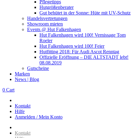
Pflegetipps
Hutgrößenberater
Gut behütet in der Sonne: Hüte mit UV-Schutz
Handelsvertretungen
Showroom mieten
Events @ Hut Falkenhagen
Hut Falkenhagen wird 100! Vernissage Tom
Roeler
Hut Falkenhagen wird 100! Feier
Hutfitting 2018: Für Audi Ascot Renntag
Offizielle Eröffnung – DIE ALTSTADT lebt!
08.08.2019
Gutscheine
Marken
News | Blog
0
Cart
Kontakt
Hilfe
Anmelden / Mein Konto
Kontakt