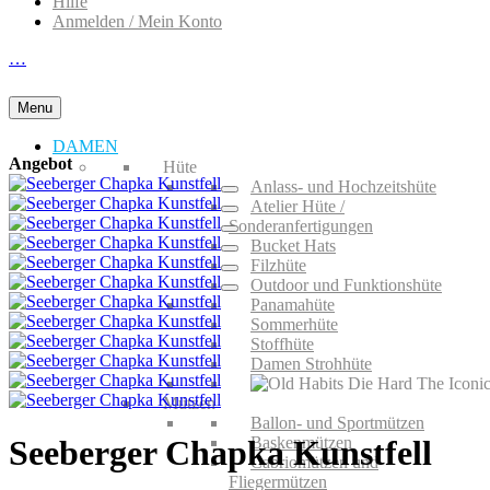
Hilfe
Anmelden / Mein Konto
…
Menu
DAMEN
Angebot
Hüte
Anlass- und Hochzeitshüte
Atelier Hüte /
Sonderanfertigungen
Bucket Hats
Filzhüte
Outdoor und Funktionshüte
Panamahüte
Sommerhüte
Stoffhüte
Damen Strohhüte
Mützen
Ballon- und Sportmützen
Baskenmützen
Seeberger Chapka Kunstfell
Cabriomützen und
Fliegermützen