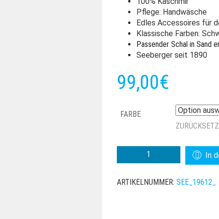
100% Kaschmir
Pflege: Handwäsche
Edles Accessoires für d
Klassische Farben: Sch
Passender Schal in Sand er
Seeberger seit 1890
99,00
€
FARBE
ZURÜCKSET
SEEBERGER
In 
CASHMERE
MÜTZE
ARTIKELNUMMER:
SEE_19612_
MIT
AUFSCHLAG
MENGE