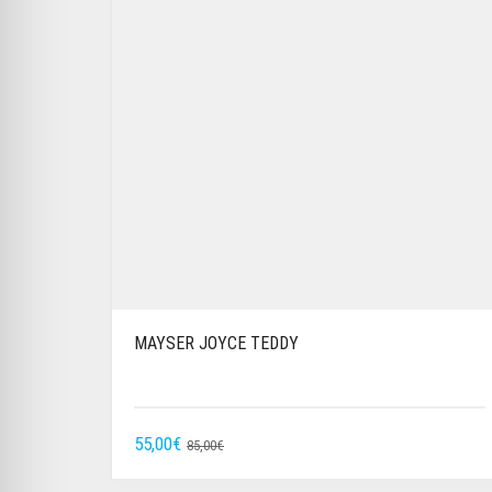
MAYSER JOYCE TEDDY
URSPRÜNGLICHER
AKTUELLER
55,00
€
85,00
€
PREIS
PREIS