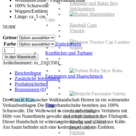
Wollhandschuhe / Fingerhandschuhe
Elbsegler und Baker Boy
100% Schurwolle
Strickmützen
Wappen/Emblem
Länge: ca. 5 cm
Caps
Baseball Caps
59,00
€
Visoren
Grösse
Farbe
Zurücksetzen
Roeckl
Kopftücher und Turbane
Klassischer
In den Warenkorb
Walkhandschuh
Artikelnummer:
ro_21013501_
Herren
Menge
Beschreibung
Fascinators und Haarschmuck
Zusätzliche Information
Produktsicherheit
Rezensionen (0)
HERREN
Der Roeckl Klassischer Walkhandschuh Herren ist ein wärmender
Verkaufsschlager. Die Fingerhandschuhe bestehen aus 100%
Hüte
Schurwolle. Die Wolle wird in einem aufwendigen Verfahren mit
Atelier Hüte /
Hilfe von Naturdisteln gewalkt und erhält dadurch ihre Filzhaptik.
Sonderanfertigungen
Dieser Handschuh ist witterungsbeständig und schützt vor Kälte.
Bowler und Zylinder
Am Saum befindet sich eine Lederpaspel und ein Emblem.
Bucket Hats
Filzhüte