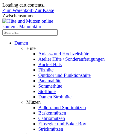
Loading cart contents...
Zum Warenkorb
Zur Kasse
Zwischensumme:
…
Damen
Hüte
Anlass- und Hochzeitshüte
Atelier Hüte / Sonderanfertigungen
Bucket Hats
Filzhüte
Outdoor und Funktionshüte
Panamahüte
Sommerhüte
Stoffhüte
Damen Strohhüte
Mützen
Ballon- und Sportmützen
Baskenmützen
Cabriomützen
Elbsegler und Baker Boy
Strickmützen