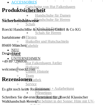
ACCESSOIRES
Gutscheine von Hut Falkenhagen
Produktsicherheit
Handschuhe
Handschuhe für Damen
Handschuhe für Herren
Sicherheitshinweise
Schals
Schals für Damen
Roeckl Handschuhe & Accessoires GmbH & Co KG
Schals für Herren
Fliegen
Isartalstrasse 49
Hutkoffer und Hutschachteln
89469 München
Zubehör
NEU
Deutschland
SALE
UNTERNEHMEN
+49 89 7296959
Hut Falkenhagen Atelier
Hutkurse
welcome@roeckl.com
Unsere Historie
Team
Rezensionen
Mediathek
Service
Reinigung + Aufarbeitung
Es gibt noch keine Rezensionen.
Pflegetipps
Hutgrößenberater
Schreiben Sie die erste Rezension für „Roeckl Klassischer
Gut behütet in der Sonne: Hüte mit UV-
Walkhandschuh Herren“