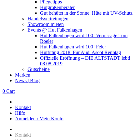
Pflegetipps
Hutgrößenberater
Gut behütet in der Sonne: Hüte mit UV-Schutz
Handelsvertretungen
Showroom mieten
Events @ Hut Falkenhagen
Hut Falkenhagen wird 100! Vernissage Tom
Roeler
Hut Falkenhagen wird 100! Feier
Hutfitting 2018: Für Audi Ascot Renntag
Offizielle Eröffnung – DIE ALTSTADT lebt!
08.08.2019
Gutscheine
Marken
News | Blog
0
Cart
Kontakt
Hilfe
Anmelden / Mein Konto
Kontakt