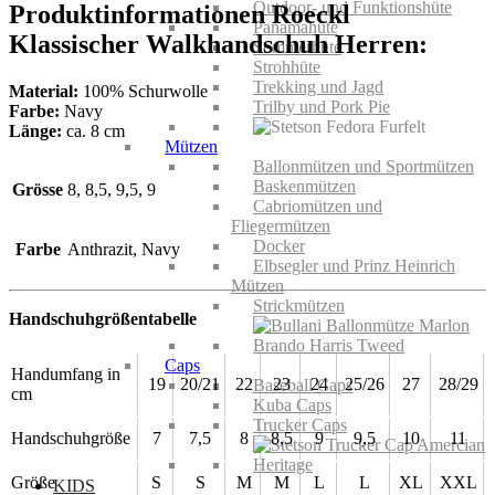
Outdoor- und Funktionshüte
Produktinformationen Roeckl
Panamahüte
Klassischer Walkhandschuh Herren:
Sommerhüte
Strohhüte
Trekking und Jagd
Material:
100% Schurwolle
Trilby und Pork Pie
Farbe:
Navy
Länge:
ca. 8 cm
Mützen
Ballonmützen und Sportmützen
Baskenmützen
Grösse
8, 8,5, 9,5, 9
Cabriomützen und
Fliegermützen
Docker
Farbe
Anthrazit, Navy
Elbsegler und Prinz Heinrich
Mützen
Strickmützen
Handschuhgrößentabelle
Caps
Handumfang in
19
20/21
22
23
24
25/26
27
28/29
Baseball Caps
cm
Kuba Caps
Trucker Caps
Handschuhgröße
7
7,5
8
8,5
9
9,5
10
11
Größe
S
S
M
M
L
L
XL
XXL
KIDS