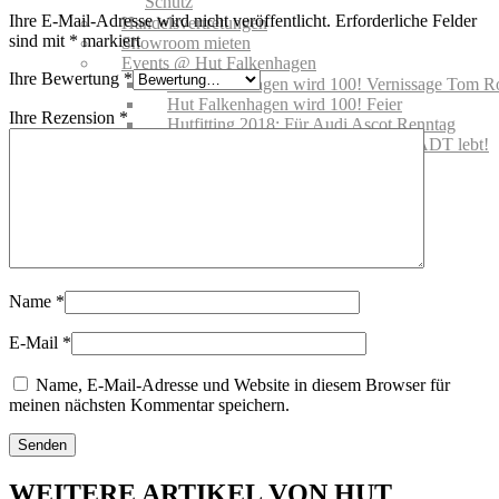
Schutz
Ihre E-Mail-Adresse wird nicht veröffentlicht.
Erforderliche Felder
Handelsvertretungen
sind mit
*
markiert
Showroom mieten
Events @ Hut Falkenhagen
Ihre Bewertung
*
Hut Falkenhagen wird 100! Vernissage Tom R
Hut Falkenhagen wird 100! Feier
Ihre Rezension
*
Hutfitting 2018: Für Audi Ascot Renntag
Offizielle Eröffnung – DIE ALTSTADT lebt!
08.08.2019
Gutscheine
MARKEN
NEWS | BLOG
Name
*
E-Mail
*
Name, E-Mail-Adresse und Website in diesem Browser für
meinen nächsten Kommentar speichern.
WEITERE ARTIKEL VON HUT