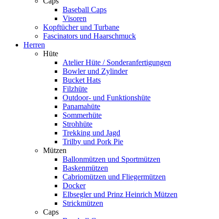
Caps
Baseball Caps
Visoren
Kopftücher und Turbane
Fascinators und Haarschmuck
Herren
Hüte
Atelier Hüte / Sonderanfertigungen
Bowler und Zylinder
Bucket Hats
Filzhüte
Outdoor- und Funktionshüte
Panamahüte
Sommerhüte
Strohhüte
Trekking und Jagd
Trilby und Pork Pie
Mützen
Ballonmützen und Sportmützen
Baskenmützen
Cabriomützen und Fliegermützen
Docker
Elbsegler und Prinz Heinrich Mützen
Strickmützen
Caps