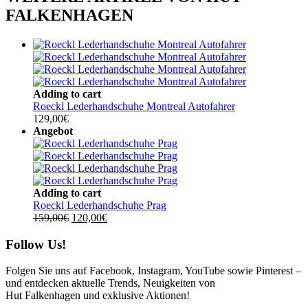
FALKENHAGEN
Adding to cart
Roeckl Lederhandschuhe Montreal Autofahrer
129,00
€
Angebot
Adding to cart
Roeckl Lederhandschuhe Prag
Ursprünglicher
Aktueller
159,00
€
120,00
€
Preis
Preis
war:
ist:
Follow Us!
159,00€
120,00€.
Folgen Sie uns auf Facebook, Instagram, YouTube sowie Pinterest –
und entdecken aktuelle Trends, Neuigkeiten von
Hut Falkenhagen und exklusive Aktionen!