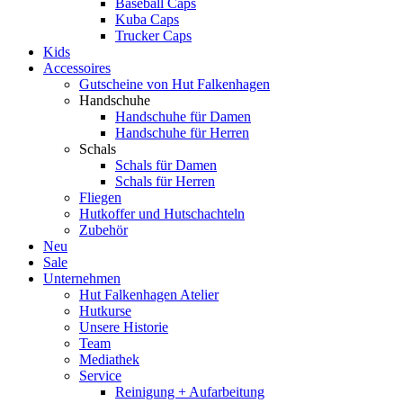
Baseball Caps
Kuba Caps
Trucker Caps
Kids
Accessoires
Gutscheine von Hut Falkenhagen
Handschuhe
Handschuhe für Damen
Handschuhe für Herren
Schals
Schals für Damen
Schals für Herren
Fliegen
Hutkoffer und Hutschachteln
Zubehör
Neu
Sale
Unternehmen
Hut Falkenhagen Atelier
Hutkurse
Unsere Historie
Team
Mediathek
Service
Reinigung + Aufarbeitung